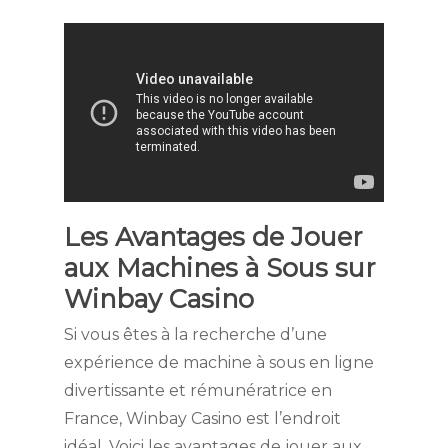
Les Avantages de Jouer
aux Machines à Sous sur
Winbay Casino
Si vous êtes à la recherche d’une
expérience de machine à sous en ligne
divertissante et rémunératrice en
France, Winbay Casino est l’endroit
idéal. Voici les avantages de jouer aux