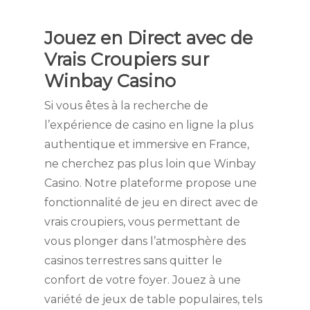
Jouez en Direct avec de
Vrais Croupiers sur
Winbay Casino
Si vous êtes à la recherche de
l’expérience de casino en ligne la plus
authentique et immersive en France,
ne cherchez pas plus loin que Winbay
Casino. Notre plateforme propose une
fonctionnalité de jeu en direct avec de
vrais croupiers, vous permettant de
vous plonger dans l’atmosphère des
casinos terrestres sans quitter le
confort de votre foyer. Jouez à une
variété de jeux de table populaires, tels