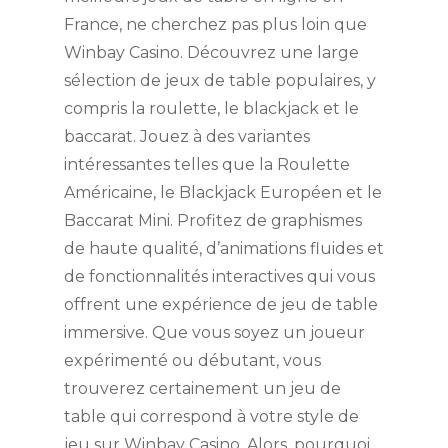
France, ne cherchez pas plus loin que
Winbay Casino. Découvrez une large
sélection de jeux de table populaires, y
compris la roulette, le blackjack et le
baccarat. Jouez à des variantes
intéressantes telles que la Roulette
Américaine, le Blackjack Européen et le
Baccarat Mini. Profitez de graphismes
de haute qualité, d’animations fluides et
de fonctionnalités interactives qui vous
offrent une expérience de jeu de table
immersive. Que vous soyez un joueur
expérimenté ou débutant, vous
trouverez certainement un jeu de
table qui correspond à votre style de
jeu sur Winbay Casino. Alors, pourquoi