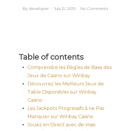
By
developer
July 12, 2025
No Comments
Table of contents
Comprendre les Règles de Base des
Jeux de Casino sur Winbay
Découvrez les Meilleurs Jeux de
Table Disponibles sur Winbay
Casino
Les Jackpots Progressifs à ne Pas
Manquer sur Winbay Casino
Jouez en Direct avec de Vrais