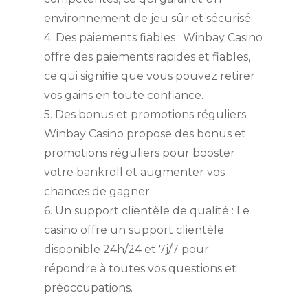
environnement de jeu sûr et sécurisé.
4. Des paiements fiables : Winbay Casino
offre des paiements rapides et fiables,
ce qui signifie que vous pouvez retirer
vos gains en toute confiance.
5. Des bonus et promotions réguliers :
Winbay Casino propose des bonus et
promotions réguliers pour booster
votre bankroll et augmenter vos
chances de gagner.
6. Un support clientèle de qualité : Le
casino offre un support clientèle
disponible 24h/24 et 7j/7 pour
répondre à toutes vos questions et
préoccupations.