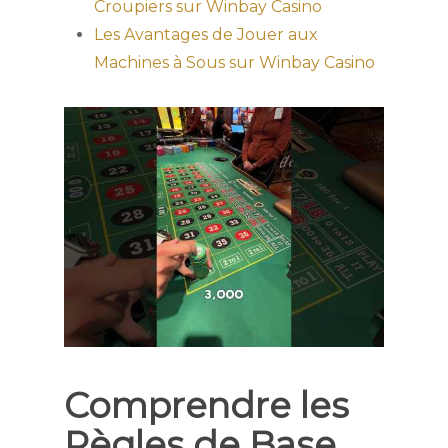
Croupiers sur Winbay Casino
Les Avantages de Jouer aux
Machines à Sous sur Winbay Casino
Comprendre les
Règles de Base