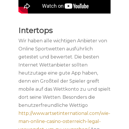
Intertops
Wir haben alle wichtigen Anbieter von
Online Sportwetten ausführlich
getestet und bewertet. Die besten
Internet Wettanbieter sollten
heutzutage eine gute App haben,
denn ein Großteil der Spieler greift
mobile auf das Wettkonto zu und spielt
dort seine Wetten. Besonders die
benutzerfreundliche Wettigo
http://www.artsetinternational.com/wie-
man-online-casino-osterreich-legal-