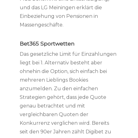
und das LG Meiningen erklärt die
Einbeziehung von Pensionen in
Massengeschäfte.
Bet365 Sportwetten
Das gesetzliche Limit für Einzahlungen
liegt bei 1. Alternativ besteht aber
ohnehin die Option, sich einfach bei
mehreren Lieblings Bookies
anzumelden. Zu den einfachen
Strategien gehört, dass jede Quote
genau betrachtet und mit
vergleichbaren Quoten der
Konkurrenz verglichen wird. Bereits
seit den 90er Jahren zählt Digibet zu