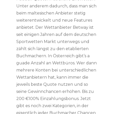
Unter anderem dadurch, dass man sich
beim maltesischen Anbieter stetig
weiterentwickelt und neue Features
anbietet. Der Wettanbieter Betway ist
seit einigen Jahren auf dem deutschen
Sportwetten Markt unterwegs und
zählt sich längst zu den etablierten
Buchmachern. In Österreich gibt’s a
guade Anzahl an Wettbüros. Wer dann
mehrere Konten bei unterschiedlichen
Wettanbietern hat, kann immer die
jeweils beste Quote nutzen und so
seine Gewinnchancen erhöhen. Bis zu
200 €100% Einzahlungsbonus. Jetzt
gibt es noch zwei Kategorien, in der
eigentlich jeder Buchmacher Chancen