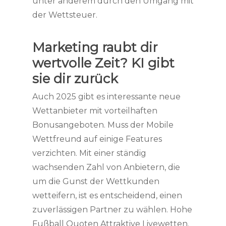
unter anderem durch den Umgang mit
der Wettsteuer.
Marketing raubt dir
wertvolle Zeit? KI gibt
sie dir zurück
Auch 2025 gibt es interessante neue
Wettanbieter mit vorteilhaften
Bonusangeboten. Muss der Mobile
Wettfreund auf einige Features
verzichten. Mit einer ständig
wachsenden Zahl von Anbietern, die
um die Gunst der Wettkunden
wetteifern, ist es entscheidend, einen
zuverlässigen Partner zu wählen. Hohe
Fußball Quoten Attraktive Livewetten.