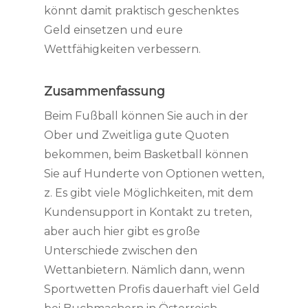
könnt damit praktisch geschenktes
Geld einsetzen und eure
Wettfähigkeiten verbessern.
Zusammenfassung
Beim Fußball können Sie auch in der
Ober und Zweitliga gute Quoten
bekommen, beim Basketball können
Sie auf Hunderte von Optionen wetten,
z. Es gibt viele Möglichkeiten, mit dem
Kundensupport in Kontakt zu treten,
aber auch hier gibt es große
Unterschiede zwischen den
Wettanbietern. Nämlich dann, wenn
Sportwetten Profis dauerhaft viel Geld