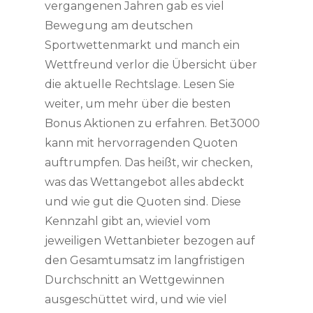
vergangenen Jahren gab es viel
Bewegung am deutschen
Sportwettenmarkt und manch ein
Wettfreund verlor die Übersicht über
die aktuelle Rechtslage. Lesen Sie
weiter, um mehr über die besten
Bonus Aktionen zu erfahren. Bet3000
kann mit hervorragenden Quoten
auftrumpfen. Das heißt, wir checken,
was das Wettangebot alles abdeckt
und wie gut die Quoten sind. Diese
Kennzahl gibt an, wieviel vom
jeweiligen Wettanbieter bezogen auf
den Gesamtumsatz im langfristigen
Durchschnitt an Wettgewinnen
ausgeschüttet wird, und wie viel