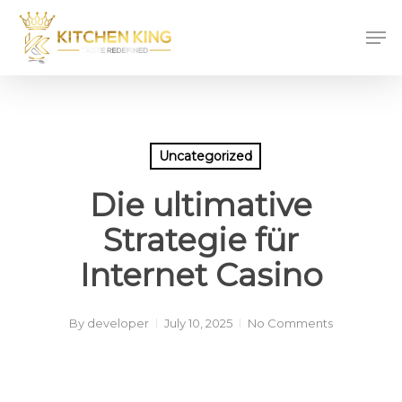
Skip
Men
to
main
content
Uncategorized
Die ultimative
Strategie für
Internet Casino
By
developer
July 10, 2025
No Comments