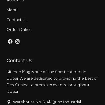
About Us
Menu
Contact Us
Order Online
Facebook
Instagram
Contact Us
Kitchen King is one of the finest caterers in
Dubai. We are dedicated to providing the best of
Desi Cuisine to premium events throughout
Dubai.
‏‏‎ ‎‏‏ ‎‎‎‏‏‎Warehouse No. 5, Al-Quoz Industrial