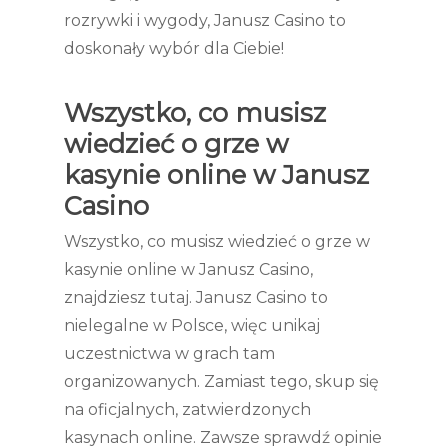
rozrywki i wygody, Janusz Casino to
doskonały wybór dla Ciebie!
Wszystko, co musisz
wiedzieć o grze w
kasynie online w Janusz
Casino
Wszystko, co musisz wiedzieć o grze w
kasynie online w Janusz Casino,
znajdziesz tutaj. Janusz Casino to
nielegalne w Polsce, więc unikaj
uczestnictwa w grach tam
organizowanych. Zamiast tego, skup się
na oficjalnych, zatwierdzonych
kasynach online. Zawsze sprawdź opinie