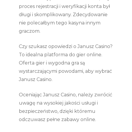
proces rejestracji i weryfikacji konta był
długi i skomplikowany. Zdecydowanie
nie polecałbym tego kasyna innym
graczom.
Czy szukasz opowiedzi o Janusz Casino?
To idealna platforma do gier online.
Oferta gier i wygodna gra są
wystarczającymi powodami, aby wybrać
Janusz Casino.
Oceniając Janusz Casino, należy zwrócić
uwagę na wysokiej jakości usługi i
bezpieczeństwo, dzięki któremu
odczuwasz pełne zabawy online.