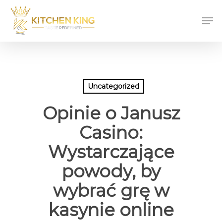
Skip
Men
to
main
content
Uncategorized
Opinie o Janusz
Casino:
Wystarczające
powody, by
wybrać grę w
kasynie online