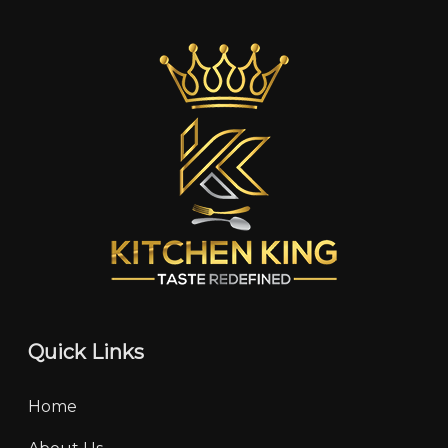
Quick Links
Home