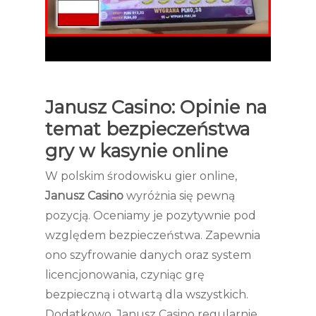
Janusz Casino: Opinie na
temat bezpieczeństwa
gry w kasynie online
W polskim środowisku gier online,
Janusz Casino
wyróżnia się pewną
pozycją. Oceniamy je pozytywnie pod
względem bezpieczeństwa. Zapewnia
ono szyfrowanie danych oraz system
licencjonowania, czyniąc grę
bezpieczną i otwartą dla wszystkich.
Dodatkowo, Janusz Casino regularnie