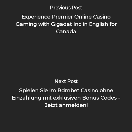
Previous Post
Experience Premier Online Casino
Gaming with Gigadat Inc in English for
Canada
Next Post
Spielen Sie im Bdmbet Casino ohne
Einzahlung mit exklusiven Bonus Codes -
Jetzt anmelden!