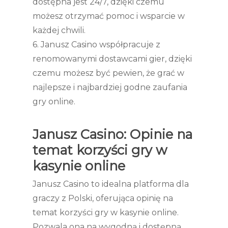
dostępna jest 24/7, dzięki czemu
możesz otrzymać pomoc i wsparcie w
każdej chwili.
6. Janusz Casino współpracuje z
renomowanymi dostawcami gier, dzięki
czemu możesz być pewien, że grać w
najlepsze i najbardziej godne zaufania
gry online.
Janusz Casino: Opinie na
temat korzyści gry w
kasynie online
Janusz Casino to idealna platforma dla
graczy z Polski, oferująca opinię na
temat korzyści gry w kasynie online.
Pozwala ona na wygodną i dostępną