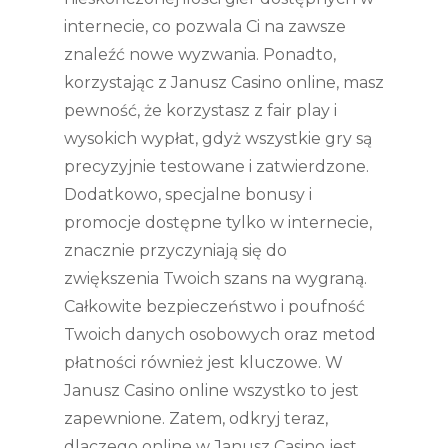
internecie, co pozwala Ci na zawsze
znaleźć nowe wyzwania. Ponadto,
korzystając z Janusz Casino online, masz
pewność, że korzystasz z fair play i
wysokich wypłat, gdyż wszystkie gry są
precyzyjnie testowane i zatwierdzone.
Dodatkowo, specjalne bonusy i
promocje dostępne tylko w internecie,
znacznie przyczyniają się do
zwiększenia Twoich szans na wygraną.
Całkowite bezpieczeństwo i poufność
Twoich danych osobowych oraz metod
płatności również jest kluczowe. W
Janusz Casino online wszystko to jest
zapewnione. Zatem, odkryj teraz,
dlaczego online w Janusz Casino jest