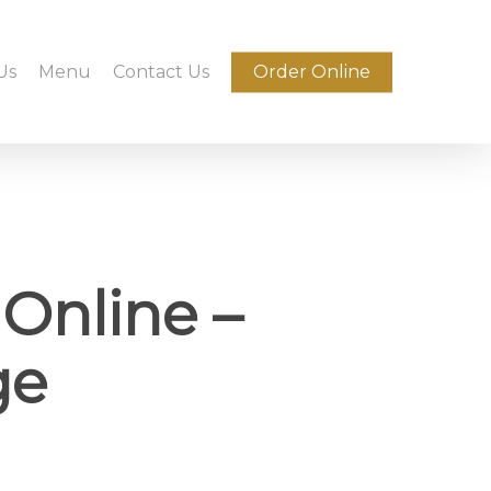
Us
Menu
Contact Us
Order Online
Online –
ge