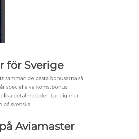
 för Sverige
 satt samman de bästa bonusarna så
vår speciella välkomstbonus.
 olika betalmetoder. Lär dig mer
n på svenska.
 på Aviamaster