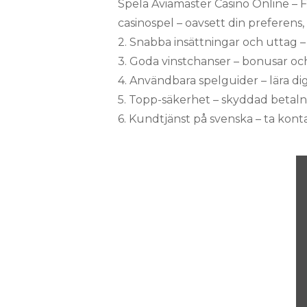
Spela Aviamaster Casino Online – F
casinospel – oavsett din preferens, 
2. Snabba insättningar och uttag – 
3. Goda vinstchanser – bonusar oc
4. Användbara spelguider – lära dig
5. Topp-säkerhet – skyddad betaln
6. Kundtjänst på svenska – ta kon