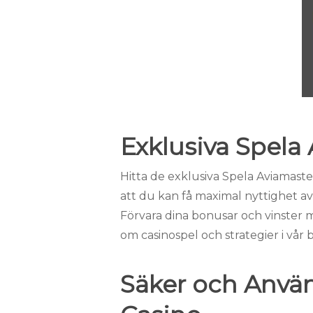
Exklusiva Spela
Hitta de exklusiva Spela Aviamaste
att du kan få maximal nyttighet av
Förvara dina bonusar och vinster m
om casinospel och strategier i vår 
Säker och Använ