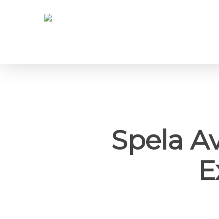
Skip
to
main
content
Spela A
E