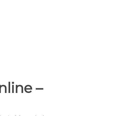
line –