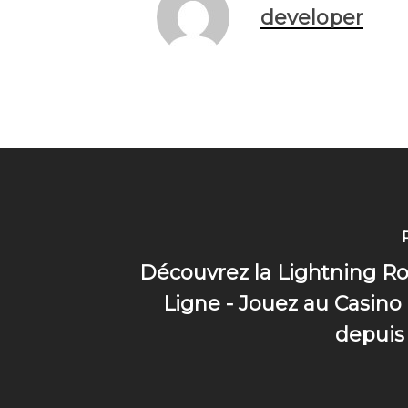
developer
Découvrez la Lightning Ro
Ligne - Jouez au Casino
depuis