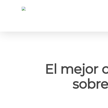
Skip
to
main
content
El mejor 
sobre