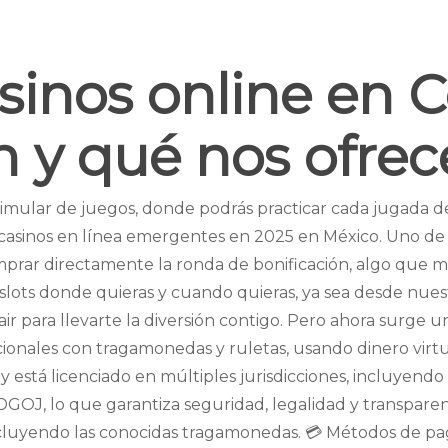
sinos online en 
 y qué nos ofrec
or simular de juegos, donde podrás practicar cada jugada 
 casinos en línea emergentes en 2025 en México. Uno d
mprar directamente la ronda de bonificación, algo que m
 slots donde quieras y cuando quieras, ya sea desde nu
air para llevarte la diversión contigo. Pero ahora surge u
icionales con tragamonedas y ruletas, usando dinero virt
y está licenciado en múltiples jurisdicciones, incluyendo
OJ, lo que garantiza seguridad, legalidad y transparen
luyendo las conocidas tragamonedas. 💳 Métodos de pago: 