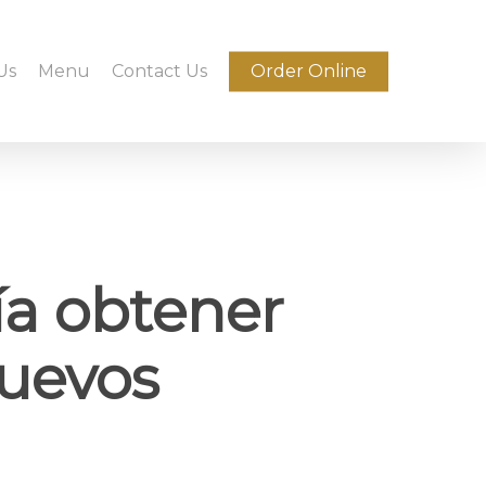
Us
Menu
Contact Us
Order Online
ía obtener
nuevos