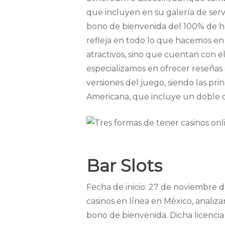
que incluyen en su galería de serv
bono de bienvenida del 100% de has
refleja en todo lo que hacemos en 
atractivos, sino que cuentan con e
especializamos en ofrecer reseñas d
versiones del juego, siendo las pri
Americana, que incluye un doble c
Bar Slots
Fecha de inicio: 27 de noviembre 
casinos en línea en México, anali
bono de bienvenida. Dicha licencia