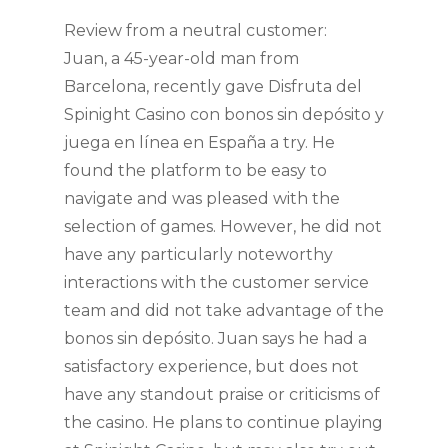
Review from a neutral customer:
Juan, a 45-year-old man from
Barcelona, recently gave Disfruta del
Spinight Casino con bonos sin depósito y
juega en línea en España a try. He
found the platform to be easy to
navigate and was pleased with the
selection of games. However, he did not
have any particularly noteworthy
interactions with the customer service
team and did not take advantage of the
bonos sin depósito. Juan says he had a
satisfactory experience, but does not
have any standout praise or criticisms of
the casino. He plans to continue playing