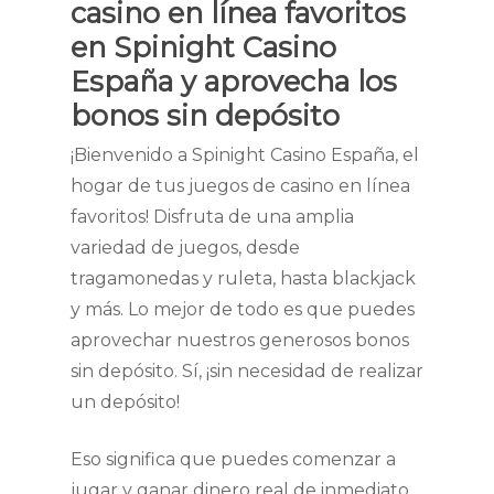
casino en línea favoritos
en Spinight Casino
España y aprovecha los
bonos sin depósito
¡Bienvenido a Spinight Casino España, el
hogar de tus juegos de casino en línea
favoritos! Disfruta de una amplia
variedad de juegos, desde
tragamonedas y ruleta, hasta blackjack
y más. Lo mejor de todo es que puedes
aprovechar nuestros generosos bonos
sin depósito. Sí, ¡sin necesidad de realizar
un depósito!
Eso significa que puedes comenzar a
jugar y ganar dinero real de inmediato.