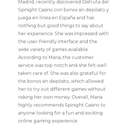
Madrid, recently discovered Disfruta del
Spinight Casino con bonos sin depósito y
juega en línea en España and has
nothing but good things to say about
her experience. She was impressed with
the user-friendly interface and the
wide variety of games available.
According to Maria, the customer
service was top-notch and she felt well
taken care of. She was also grateful for
the bonos sin depósito, which allowed
her to try out different games without
risking her own money. Overall, Maria
highly recommends Spinight Casino to
anyone looking for a fun and exciting
online gaming experience.