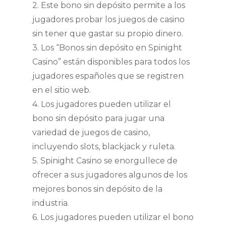
2. Este bono sin depósito permite a los
jugadores probar los juegos de casino
sin tener que gastar su propio dinero.
3. Los “Bonos sin depósito en Spinight
Casino” están disponibles para todos los
jugadores españoles que se registren
en el sitio web.
4. Los jugadores pueden utilizar el
bono sin depósito para jugar una
variedad de juegos de casino,
incluyendo slots, blackjack y ruleta.
5. Spinight Casino se enorgullece de
ofrecer a sus jugadores algunos de los
mejores bonos sin depósito de la
industria.
6. Los jugadores pueden utilizar el bono