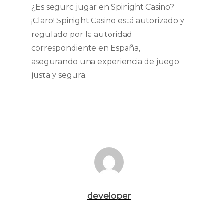
¿Es seguro jugar en Spinight Casino?
¡Claro! Spinight Casino está autorizado y
regulado por la autoridad
correspondiente en España,
asegurando una experiencia de juego
justa y segura.
developer