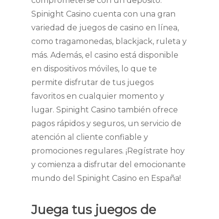
comprometerse con un depósito.
Spinight Casino cuenta con una gran
variedad de juegos de casino en línea,
como tragamonedas, blackjack, ruleta y
más. Además, el casino está disponible
en dispositivos móviles, lo que te
permite disfrutar de tus juegos
favoritos en cualquier momento y
lugar. Spinight Casino también ofrece
pagos rápidos y seguros, un servicio de
atención al cliente confiable y
promociones regulares. ¡Regístrate hoy
y comienza a disfrutar del emocionante
mundo del Spinight Casino en España!
Juega tus juegos de