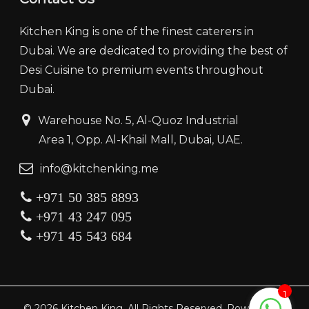
Kitchen King is one of the finest caterers in
Dubai. We are dedicated to providing the best of
Desi Cuisine to premium events throughout
Dubai.
‏‏‎ ‎‏‏ ‎‎‎‏‏‎Warehouse No. 5, Al-Quoz Industrial
‏‏‎ ‎‏‏‎ ‎‏‏‎ ‎‏‏‎ ‏‏‎ ‏‏‎ ‎‏‏‎ ‎‏‏‎‎Area 1, Opp. Al-Khail Mall, Dubai, UAE.
‏‏info@kitchenking.me
+971 50 385 8893
+971 43 247 095
+971 45 543 684
1
© 2026 Kitchen King. All Rights Reserved. Powered by