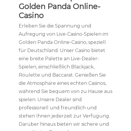
Golden Panda Online-
Casino
Erleben Sie die Spannung und
Aufregung von Live-Casino-Spielen im
Golden Panda Online-Casino, speziell
für Deutschland. Unser Casino bietet
eine breite Palette an Live-Dealer-
Spielen, einschließlich Blackjack,
Roulette und Baccarat. Genießen Sie
die Atmosphäre eines echten Casinos,
während Sie bequem von zu Hause aus
spielen. Unsere Dealer sind
professionell und freundlich und
stehen Ihnen jederzeit zur Verfügung.
Darüber hinaus bieten wir sichere und