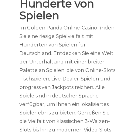
Hunderte von
Spielen
Im Golden Panda Online-Casino finden
Sie eine riesige Spielvielfalt mit
Hunderten von Spielen für
Deutschland. Entdecken Sie eine Welt
der Unterhaltung mit einer breiten
Palette an Spielen, die von Online-Slots,
Tischspielen, Live-Dealer-Spielen und
progressiven Jackpots reichen. Alle
Spiele sind in deutscher Sprache
verfügbar, um Ihnen ein lokalisiertes
Spielerlebnis zu bieten. Genießen Sie
die Vielfalt von klassischen 3-Walzen-
Slots bis hin zu modernen Video-Slots