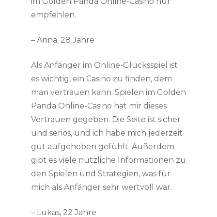
im Golden Panda Online-Casino nur
empfehlen.
– Anna, 28 Jahre
Als Anfänger im Online-Glücksspiel ist
es wichtig, ein Casino zu finden, dem
man vertrauen kann. Spielen im Golden
Panda Online-Casino hat mir dieses
Vertrauen gegeben. Die Seite ist sicher
und seriös, und ich habe mich jederzeit
gut aufgehoben gefühlt. Außerdem
gibt es viele nützliche Informationen zu
den Spielen und Strategien, was für
mich als Anfänger sehr wertvoll war.
– Lukas, 22 Jahre