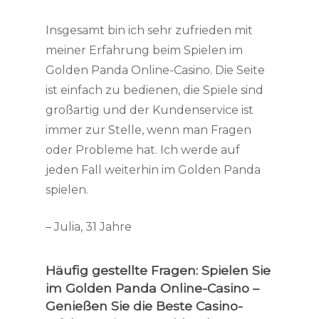
Insgesamt bin ich sehr zufrieden mit
meiner Erfahrung beim Spielen im
Golden Panda Online-Casino. Die Seite
ist einfach zu bedienen, die Spiele sind
großartig und der Kundenservice ist
immer zur Stelle, wenn man Fragen
oder Probleme hat. Ich werde auf
jeden Fall weiterhin im Golden Panda
spielen.
– Julia, 31 Jahre
Häufig gestellte Fragen: Spielen Sie
im Golden Panda Online-Casino –
Genießen Sie die Beste Casino-