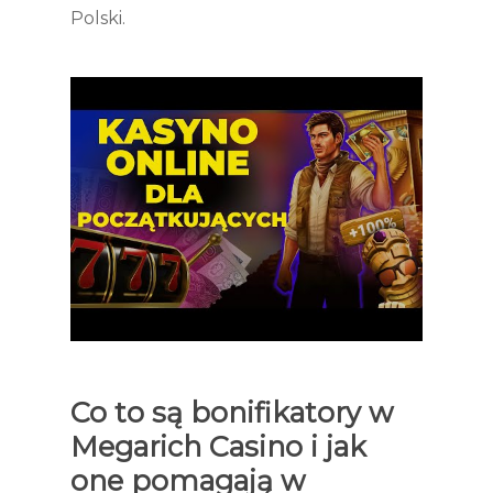
Polski.
Co to są bonifikatory w
Megarich Casino i jak
one pomagają w