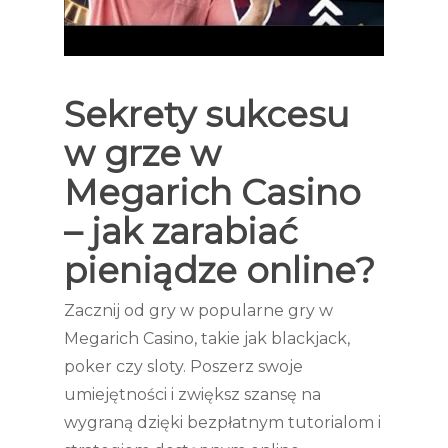
Sekrety sukcesu
w grze w
Megarich Casino
– jak zarabiać
pieniądze online?
Zacznij od gry w popularne gry w
Megarich Casino, takie jak blackjack,
poker czy sloty. Poszerz swoje
umiejętności i zwiększ szansę na
wygraną dzięki bezpłatnym tutorialom i