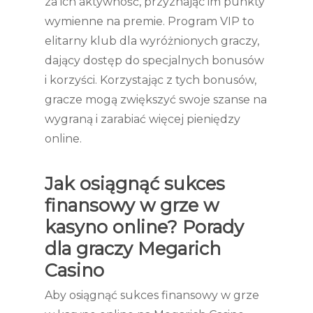
za ich aktywność, przyznając im punkty
wymienne na premie. Program VIP to
elitarny klub dla wyróżnionych graczy,
dający dostęp do specjalnych bonusów
i korzyści. Korzystając z tych bonusów,
gracze mogą zwiększyć swoje szanse na
wygraną i zarabiać więcej pieniędzy
online.
Jak osiągnąć sukces
finansowy w grze w
kasyno online? Porady
dla graczy Megarich
Casino
Aby osiągnąć sukces finansowy w grze