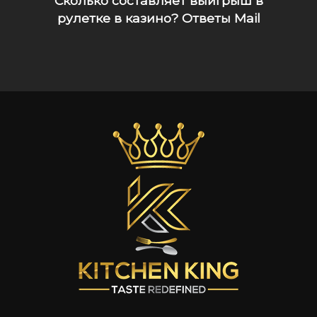
Сколько составляет выигрыш в
рулетке в казино? Ответы Mail