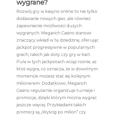
wygrane?
Rozwój gry w kasyno online to nie tylko
dodawanie nowych gier, ale również
zapewnienie możliwości dużych
wygranych. Megarich Casino stanowi
znaczący wkład w tę dziedzinę, oferując
jackpot progressywne w popularnych
grach, takich jak sloty czy gry w kart.
Pula w tych jackpotach wciąż rośnie, aż
ktoś wygra, co oznacza, że w dowolnym
momencie możesz stać się kolejnym
milionerem. Dodatkowo, Megarich
Casino regularnie organizuje turnieje i
promocje, dzięki którym można wygrać
jeszcze więcej. Przykładami takich
promocji są „Wyścig po milion” czy