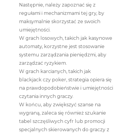
Następnie, należy zapoznać się z
regułami i mechanizmami tej gry, by
maksymalnie skorzystać ze swoich
umiejętności.
W grach losowych, takich jak kasynowe
automaty, korzystne jest stosowanie
systemu zarządzania pieniędzmi, aby
zarządzać ryzykiem.
W grach karcianych, takich jak
blackjack czy poker, strategia opiera się
na prawdopodobieństwie i umiejętności
czytania innych graczy.
W końcu, aby zwiększyć szanse na
wygraną, zaleca się również szukanie
tabel szczęśliwych cyfr lub promocji
specjalnych skierowanych do graczy z