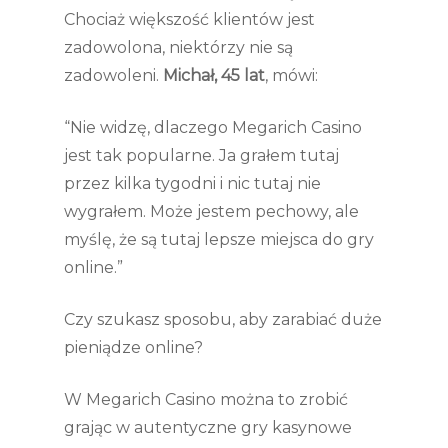
Chociaż większość klientów jest
zadowolona, niektórzy nie są
zadowoleni.
Michał, 45 lat
, mówi:
“Nie widzę, dlaczego Megarich Casino
jest tak popularne. Ja grałem tutaj
przez kilka tygodni i nic tutaj nie
wygrałem. Może jestem pechowy, ale
myślę, że są tutaj lepsze miejsca do gry
online.”
Czy szukasz sposobu, aby zarabiać duże
pieniądze online?
W Megarich Casino można to zrobić
grając w autentyczne gry kasynowe