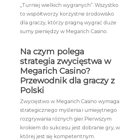
„Turniej wielkich wygranych”. Wszystko
to współtworzy korzystne środowisko
dla graczy, którzy pragną wygrać duże
sumy pieniędzy w Megarich Casino.
Na czym polega
strategia zwycięstwa w
Megarich Casino?
Przewodnik dla graczy z
Polski
Zwycięstwo w Megarich Casino wymaga
strategicznego myślenia i umiejętnego
rozgrywania różnych gier.Pierwszym
krokiem do sukcesu jest dobranie gry, w
której jest się kompetentnym.