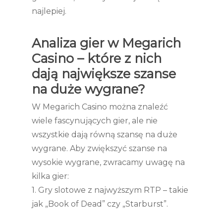
najlepiej.
Analiza gier w Megarich
Casino – które z nich
dają największe szanse
na duże wygrane?
W Megarich Casino można znaleźć
wiele fascynujących gier, ale nie
wszystkie dają równą szansę na duże
wygrane. Aby zwiększyć szanse na
wysokie wygrane, zwracamy uwagę na
kilka gier:
1. Gry slotowe z najwyższym RTP – takie
jak „Book of Dead” czy „Starburst”.