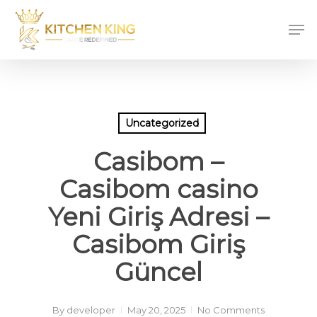
Skip
Men
to
main
content
Uncategorized
Casibom –
Casibom casino
Yeni Giriş Adresi –
Casibom Giriş
Güncel
By
developer
May 20, 2025
No Comments