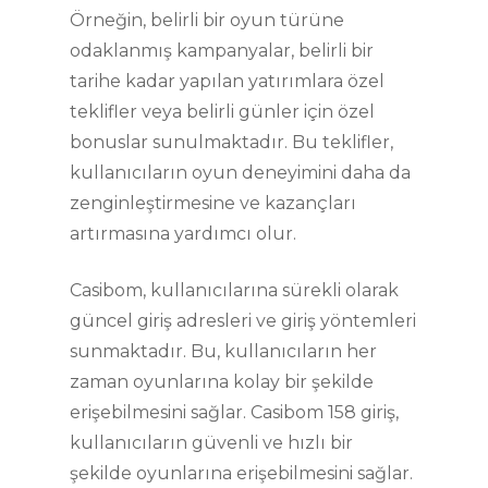
Örneğin, belirli bir oyun türüne
odaklanmış kampanyalar, belirli bir
tarihe kadar yapılan yatırımlara özel
teklifler veya belirli günler için özel
bonuslar sunulmaktadır. Bu teklifler,
kullanıcıların oyun deneyimini daha da
zenginleştirmesine ve kazançları
artırmasına yardımcı olur.
Casibom, kullanıcılarına sürekli olarak
güncel giriş adresleri ve giriş yöntemleri
sunmaktadır. Bu, kullanıcıların her
zaman oyunlarına kolay bir şekilde
erişebilmesini sağlar. Casibom 158 giriş,
kullanıcıların güvenli ve hızlı bir
şekilde oyunlarına erişebilmesini sağlar.