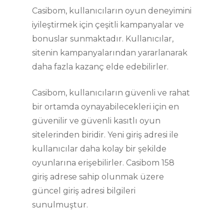
Casibom, kullanıcıların oyun deneyimini
iyileştirmek için çeşitli kampanyalar ve
bonuslar sunmaktadır. Kullanıcılar,
sitenin kampanyalarından yararlanarak
daha fazla kazanç elde edebilirler.
Casibom, kullanıcıların güvenli ve rahat
bir ortamda oynayabilecekleri için en
güvenilir ve güvenli kasıtlı oyun
sitelerinden biridir. Yeni giriş adresi ile
kullanıcılar daha kolay bir şekilde
oyunlarına erişebilirler. Casibom 158
giriş adrese sahip olunmak üzere
güncel giriş adresi bilgileri
sunulmuştur.