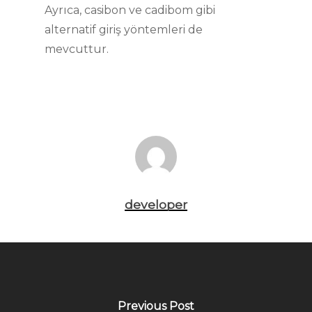
Ayrıca, casibon ve cadibom gibi
alternatif giriş yöntemleri de
mevcuttur.
developer
Previous Post