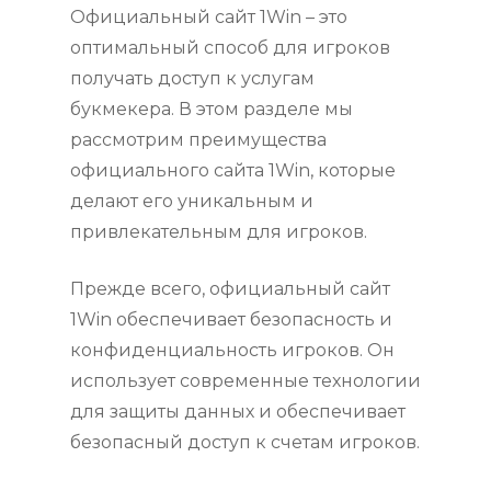
Официальный сайт 1Win – это
оптимальный способ для игроков
получать доступ к услугам
букмекера. В этом разделе мы
рассмотрим преимущества
официального сайта 1Win, которые
делают его уникальным и
привлекательным для игроков.
Прежде всего, официальный сайт
1Win обеспечивает безопасность и
конфиденциальность игроков. Он
использует современные технологии
для защиты данных и обеспечивает
безопасный доступ к счетам игроков.