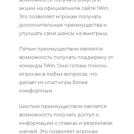
акции на официальном сайте 1Win.
Это позволяет игрокам получать
дополнительные преимущества и
улучшать свои шансы на выигрыш.
Пятым преимуществом является
возможность получать поддержку от
команды 1Win. Они готовы помочь
игрокам в любых вопросах, что
делает их опыт игры более
комфортным.
Шестым преимуществом является
возможность получать доступ к
информации о ставках и результатах
матчей. Это позволяет игрокам