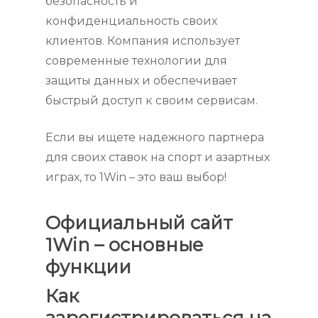
безопасность и
конфиденциальность своих
клиентов. Компания использует
современные технологии для
защиты данных и обеспечивает
быстрый доступ к своим сервисам.
Если вы ищете надежного партнера
для своих ставок на спорт и азартных
играх, то 1Win – это ваш выбор!
Официальный сайт
1Win – основные
функции
Как
зарегистрироваться на