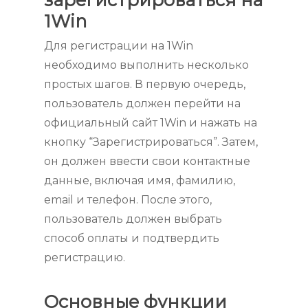
1Win
Для регистрации на 1Win
необходимо выполнить несколько
простых шагов. В первую очередь,
пользователь должен перейти на
официальный сайт 1Win и нажать на
кнопку “Зарегистрироваться”. Затем,
он должен ввести свои контактные
данные, включая имя, фамилию,
email и телефон. После этого,
пользователь должен выбрать
способ оплаты и подтвердить
регистрацию.
Основные функции