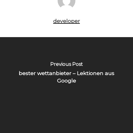
developer
Previous Post
bester wettanbieter – Lektionen aus
Google