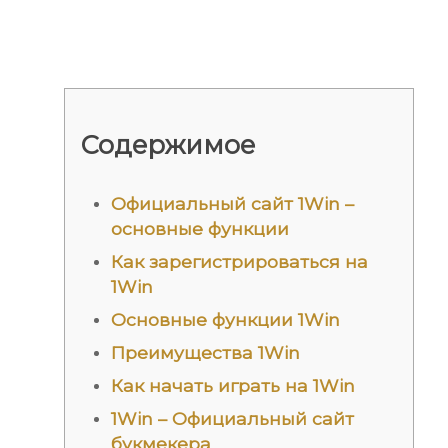
Содержимое
Официальный сайт 1Win –
основные функции
Как зарегистрироваться на
1Win
Основные функции 1Win
Преимущества 1Win
Как начать играть на 1Win
1Win – Официальный сайт
букмекера