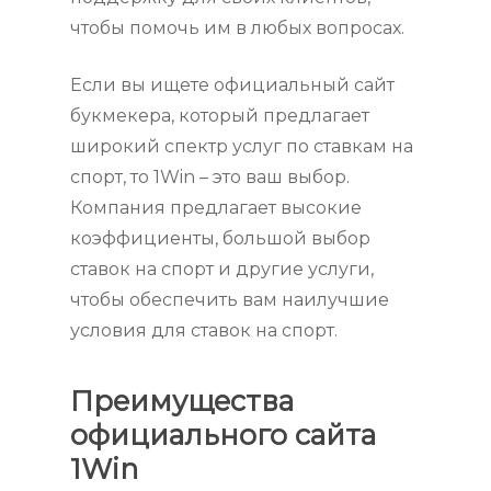
чтобы помочь им в любых вопросах.
Если вы ищете официальный сайт
букмекера, который предлагает
широкий спектр услуг по ставкам на
спорт, то 1Win – это ваш выбор.
Компания предлагает высокие
коэффициенты, большой выбор
ставок на спорт и другие услуги,
чтобы обеспечить вам наилучшие
условия для ставок на спорт.
Преимущества
официального сайта
1Win