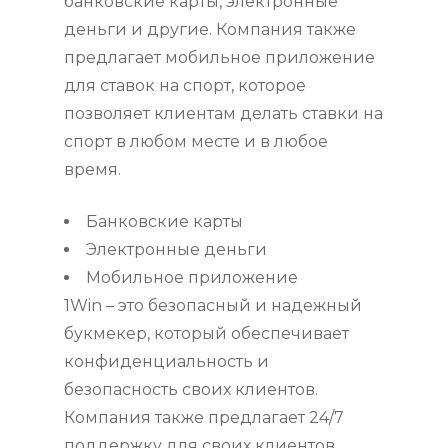
банковские карты, электронные
деньги и другие. Компания также
предлагает мобильное приложение
для ставок на спорт, которое
позволяет клиентам делать ставки на
спорт в любом месте и в любое
время.
Банковские карты
Электронные деньги
Мобильное приложение
1Win – это безопасный и надежный
букмекер, который обеспечивает
конфиденциальность и
безопасность своих клиентов.
Компания также предлагает 24/7
поддержку для своих клиентов,