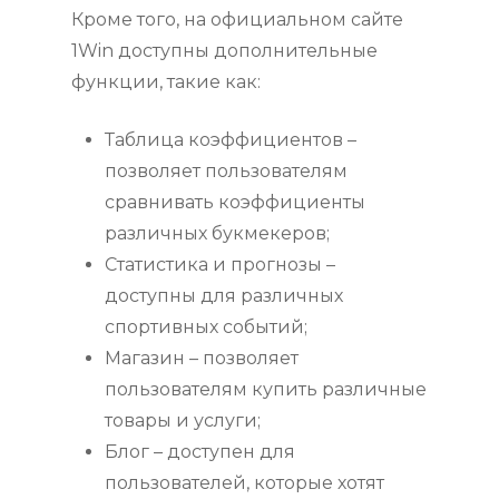
Кроме того, на официальном сайте
1Win доступны дополнительные
функции, такие как:
Таблица коэффициентов –
позволяет пользователям
сравнивать коэффициенты
различных букмекеров;
Статистика и прогнозы –
доступны для различных
спортивных событий;
Магазин – позволяет
пользователям купить различные
товары и услуги;
Блог – доступен для
пользователей, которые хотят