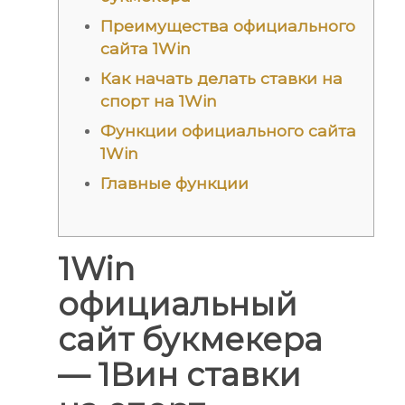
Преимущества официального
сайта 1Win
Как начать делать ставки на
спорт на 1Win
Функции официального сайта
1Win
Главные функции
1Win
официальный
сайт букмекера
— 1Вин ставки