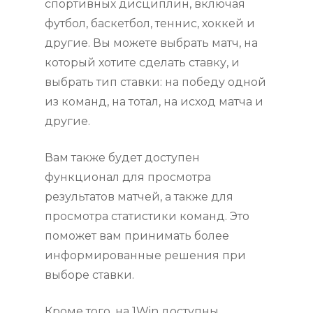
спортивных дисциплин, включая
футбол, баскетбол, теннис, хоккей и
другие. Вы можете выбрать матч, на
который хотите сделать ставку, и
выбрать тип ставки: на победу одной
из команд, на тотал, на исход матча и
другие.
Вам также будет доступен
функционал для просмотра
результатов матчей, а также для
просмотра статистики команд. Это
поможет вам принимать более
информированные решения при
выборе ставки.
Кроме того, на 1Win доступны