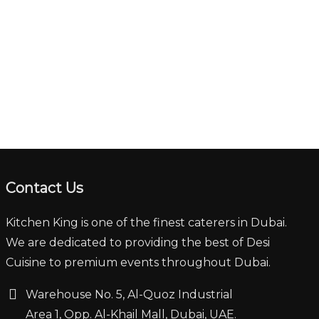
Contact Us
Kitchen King is one of the finest caterers in Dubai.
We are dedicated to providing the best of Desi
Cuisine to premium events throughout Dubai.
‏‏‎ ‎‏‏ ‎‎‎‏‏‎Warehouse No. 5, Al-Quoz Industrial
‏‏‎ ‎‏‏‎ ‎‏‏‎ ‎‏‏‎ ‏‏‎ ‏‏‎ ‎‏‏‎ ‎‏‏‎‎Area 1, Opp. Al-Khail Mall, Dubai, UAE.