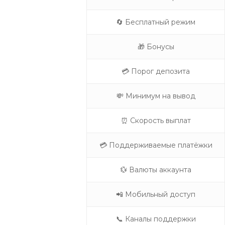
🔄 Бесплатный режим
🎁 Бонусы
💳 Порог депозита
💸 Минимум на вывод
⏰ Скорость выплат
💳 Поддерживаемые платёжки
💱 Валюты аккаунта
📲 Мобильный доступ
📞 Каналы поддержки