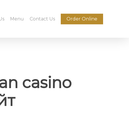
Us
Menu
Contact Us
Order Online
an casino
йт