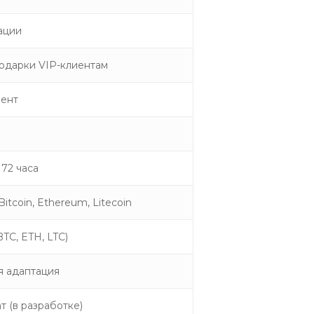
ации
подарки VIP-клиентам
лент
72 часа
Bitcoin, Ethereum, Litecoin
TC, ETH, LTC)
я адаптация
ат (в разработке)