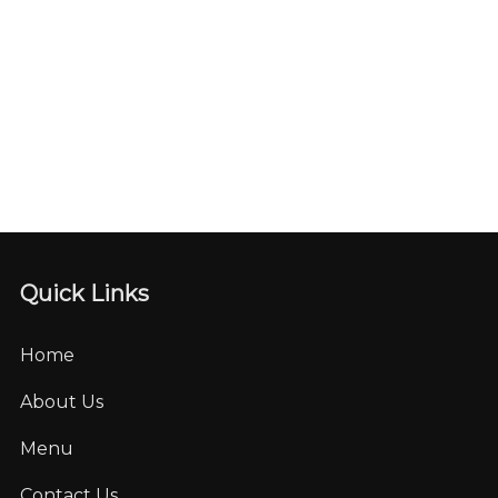
Quick Links
Home
About Us
Menu
Contact Us