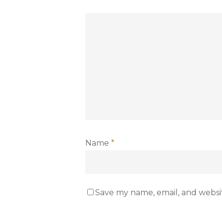
Name
*
Save my name, email, and websit