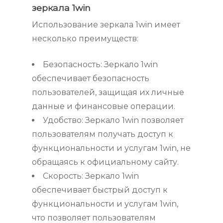
зеркала 1win
Использование зеркала 1win имеет
несколько преимуществ:
Безопасность: Зеркало 1win
обеспечивает безопасность
пользователей, защищая их личные
данные и финансовые операции.
Удобство: Зеркало 1win позволяет
пользователям получать доступ к
функциональности и услугам 1win, не
обращаясь к официальному сайту.
Скорость: Зеркало 1win
обеспечивает быстрый доступ к
функциональности и услугам 1win,
что позволяет пользователям