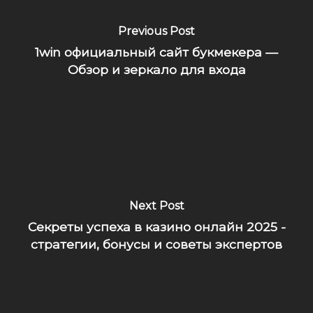
Previous Post
1win официальный сайт букмекера —
Обзор и зеркало для входа
Next Post
Секреты успеха в казино онлайн 2025 -
стратегии, бонусы и советы экспертов