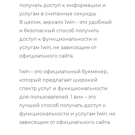
получать доступ к информации и
услугам в считанные секунды.
В целом, зеркало 1win – это удобный
и безопасный способ получить
доступ к функциональности и
услугам 1win, не зависящим от
официального сайта.
1win – это официальный букмекер,
который предлагает широкий
спектр услуг и функциональности
для пользователей. 1 вин – это
лучший способ получать доступ к
функциональности и услугам 1win, не
зависящим от официального сайта.