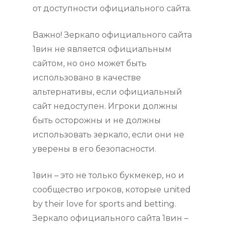
от доступности официального сайта.
Важно! Зеркало официального сайта
1вин не является официальным
сайтом, но оно может быть
использовано в качестве
альтернативы, если официальный
сайт недоступен. Игроки должны
быть осторожны и не должны
использовать зеркало, если они не
уверены в его безопасности.
1вин – это не только букмекер, но и
сообщество игроков, которые united
by their love for sports and betting.
Зеркало официального сайта 1вин –