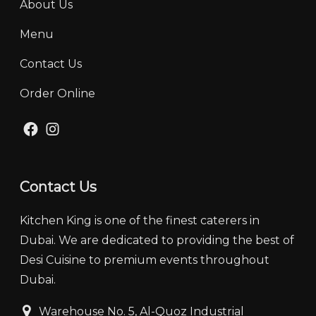
About Us
Menu
Contact Us
Order Online
Facebook
Instagram
Contact Us
Kitchen King is one of the finest caterers in
Dubai. We are dedicated to providing the best of
Desi Cuisine to premium events throughout
Dubai.
‏‏‎ ‎‏‏ ‎‎‎‏‏‎Warehouse No. 5, Al-Quoz Industrial