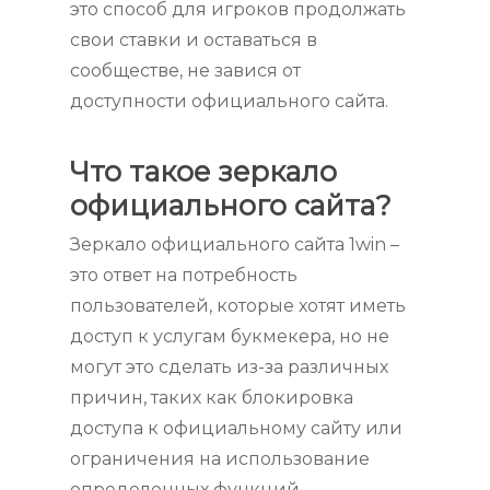
это способ для игроков продолжать
свои ставки и оставаться в
сообществе, не завися от
доступности официального сайта.
Что такое зеркало
официального сайта?
Зеркало официального сайта 1win –
это ответ на потребность
пользователей, которые хотят иметь
доступ к услугам букмекера, но не
могут это сделать из-за различных
причин, таких как блокировка
доступа к официальному сайту или
ограничения на использование
определенных функций.