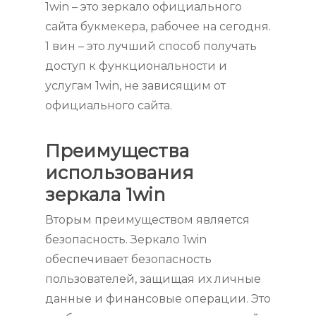
1win – это зеркало официального
сайта букмекера, рабочее на сегодня.
1 вин – это лучший способ получать
доступ к функциональности и
услугам 1win, не зависящим от
официального сайта.
Преимущества
использования
зеркала 1win
Вторым преимуществом является
безопасность. Зеркало 1win
обеспечивает безопасность
пользователей, защищая их личные
данные и финансовые операции. Это