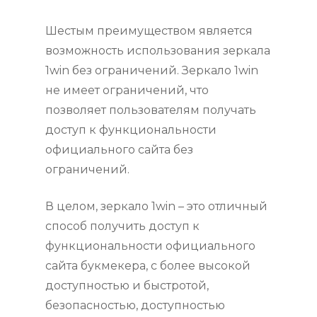
Шестым преимуществом является
возможность использования зеркала
1win без ограничений. Зеркало 1win
не имеет ограничений, что
позволяет пользователям получать
доступ к функциональности
официального сайта без
ограничений.
В целом, зеркало 1win – это отличный
способ получить доступ к
функциональности официального
сайта букмекера, с более высокой
доступностью и быстротой,
безопасностью, доступностью