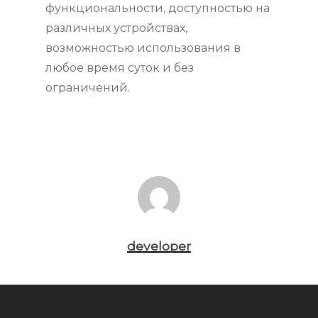
функциональности, доступностью на
различных устройствах,
возможностью использования в
любое время суток и без
ограничений.
developer