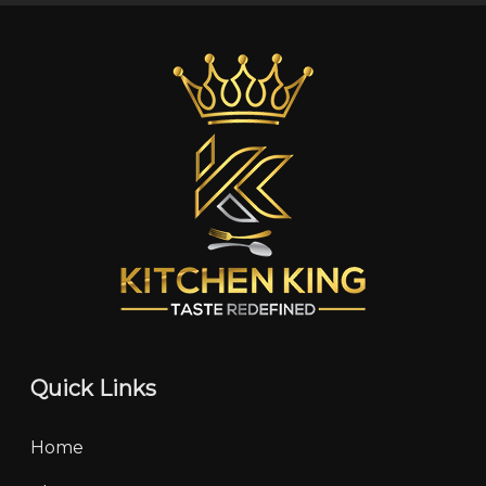
Quick Links
Home