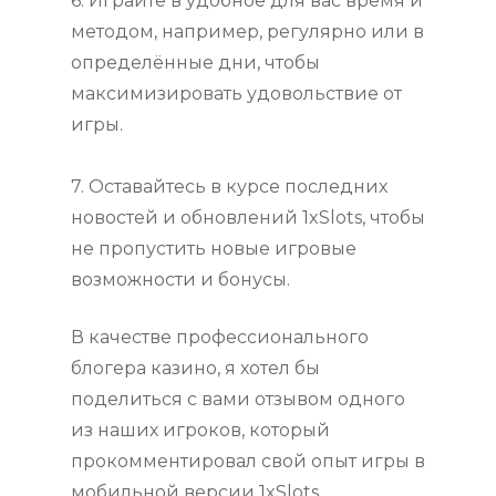
6. Играйте в удобное для вас время и
методом, например, регулярно или в
определённые дни, чтобы
максимизировать удовольствие от
игры.
7. Оставайтесь в курсе последних
новостей и обновлений 1xSlots, чтобы
не пропустить новые игровые
возможности и бонусы.
В качестве профессионального
блогера казино, я хотел бы
поделиться с вами отзывом одного
из наших игроков, который
прокомментировал свой опыт игры в
мобильной версии 1xSlots.