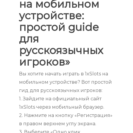
на мобильном
устройстве:
простой guide
для
русскоязычных
игроков»
Вы хотите начать играть в 1xSlots на
мобильном устройстве? Вот простой
гид для русскоязычных игроков:
1. Зайдите на официальный сайт
1xSlots через мобильный браузер.
2. Нажмите на кнопку «Регистрация»
в правом верхнем углу экрана.
3. Выберите «Одно клик