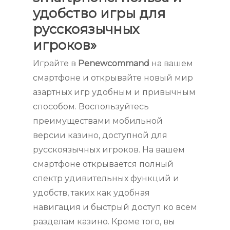
удобство игры для
русскоязычных
игроков»
Играйте в
Реnewcommand
на вашем
смартфоне и открывайте новый мир
азартных игр удобным и привычным
способом. Воспользуйтесь
преимуществами мобильной
версии казино, доступной для
русскоязычных игроков. На вашем
смартфоне открывается полный
спектр удивительных функций и
удобств, таких как удобная
навигация и быстрый доступ ко всем
разделам казино. Кроме того, вы