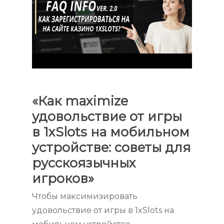
«Как maximize
удовольствие от игры
в 1xSlots на мобильном
устройстве: советы для
русскоязычных
игроков»
Чтобы максимизировать
удовольствие от игры в 1xSlots на