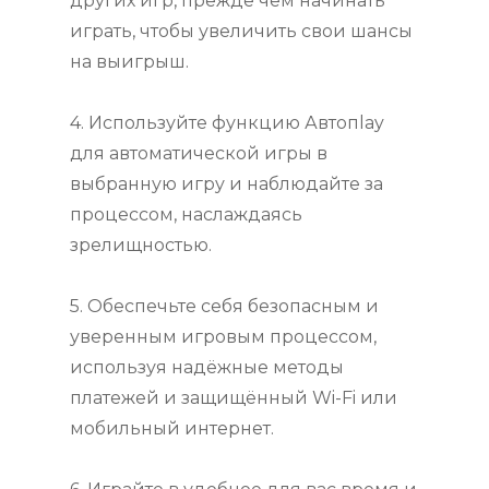
других игр, прежде чем начинать
играть, чтобы увеличить свои шансы
на выигрыш.
4. Используйте функцию Автопlay
для автоматической игры в
выбранную игру и наблюдайте за
процессом, наслаждаясь
зрелищностью.
5. Обеспечьте себя безопасным и
уверенным игровым процессом,
используя надёжные методы
платежей и защищённый Wi-Fi или
мобильный интернет.