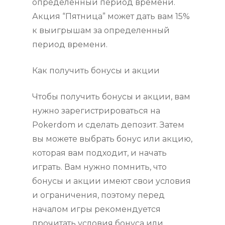
определенный период времени.
Акция “Пятница” может дать вам 15%
к выигрышам за определенный
период времени.
Как получить бонусы и акции
Чтобы получить бонусы и акции, вам
нужно зарегистрироваться на
Pokerdom и сделать депозит. Затем
вы можете выбрать бонус или акцию,
которая вам подходит, и начать
играть. Вам нужно помнить, что
бонусы и акции имеют свои условия
и ограничения, поэтому перед
началом игры рекомендуется
прочитать условия бонуса или