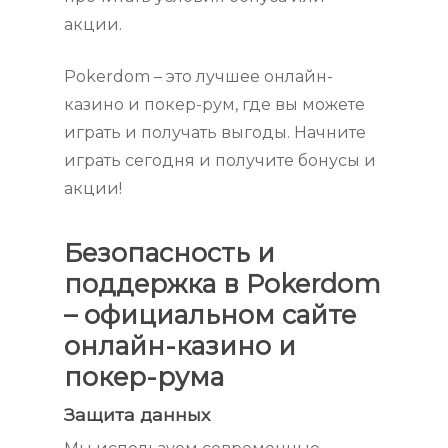
акции.
Pokerdom – это лучшее онлайн-
казино и покер-рум, где вы можете
играть и получать выгоды. Начните
играть сегодня и получите бонусы и
акции!
Безопасность и
поддержка в Pokerdom
– официальном сайте
онлайн-казино и
покер-рума
Защита данных