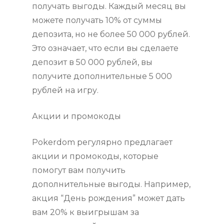
получать выгоды. Каждый месяц вы
можете получать 10% от суммы
депозита, но не более 50 000 рублей.
Это означает, что если вы сделаете
депозит в 50 000 рублей, вы
получите дополнительные 5 000
рублей на игру.
Акции и промокоды
Pokerdom регулярно предлагает
акции и промокоды, которые
помогут вам получить
дополнительные выгоды. Например,
акция “День рождения” может дать
вам 20% к выигрышам за