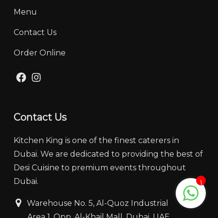
Menu
Contact Us
Order Online
Facebook
Instagram
Contact Us
Kitchen King is one of the finest caterers in
Dubai. We are dedicated to providing the best of
Desi Cuisine to premium events throughout
Dubai.
1
‏‏‎ ‎‏‏ ‎‎‎‏‏‎Warehouse No. 5, Al-Quoz Industrial
‏‏‎ ‎‏‏‎ ‎‏‏‎ ‎‏‏‎ ‏‏‎ ‏‏‎ ‎‏‏‎ ‎‏‏‎‎Area 1, Opp. Al-Khail Mall, Dubai, UAE.