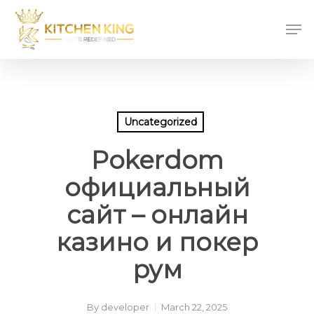
Skip
Men
to
main
content
Uncategorized
Pokerdom
официальный
сайт – онлайн
казино и покер
рум
By
developer
March 22, 2025