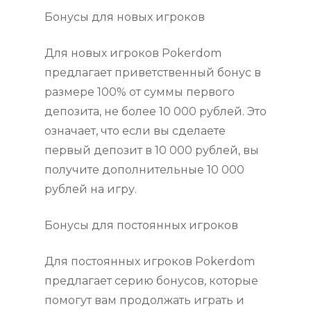
Бонусы для новых игроков
Для новых игроков Pokerdom
предлагает приветственный бонус в
размере 100% от суммы первого
депозита, не более 10 000 рублей. Это
означает, что если вы сделаете
первый депозит в 10 000 рублей, вы
получите дополнительные 10 000
рублей на игру.
Бонусы для постоянных игроков
Для постоянных игроков Pokerdom
предлагает серию бонусов, которые
помогут вам продолжать играть и