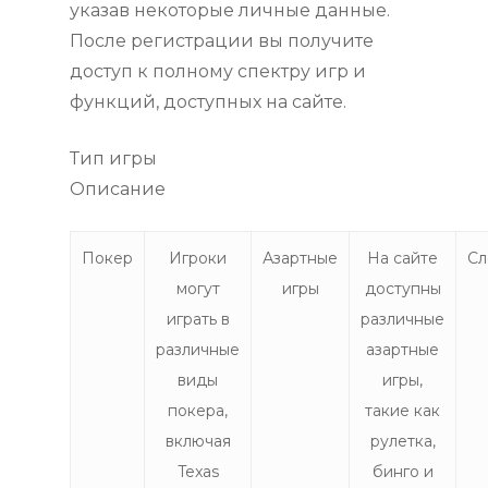
указав некоторые личные данные.
После регистрации вы получите
доступ к полному спектру игр и
функций, доступных на сайте.
Тип игры
Описание
Покер
Игроки
Азартные
На сайте
Сл
могут
игры
доступны
играть в
различные
различные
азартные
виды
игры,
покера,
такие как
включая
рулетка,
Texas
бинго и