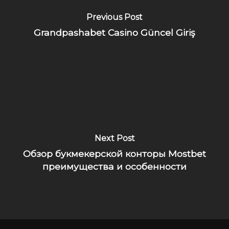
Previous Post
Grandpashabet Casino Güncel Giriş
Next Post
Обзор букмекерской конторы Mostbet
преимущества и особенности