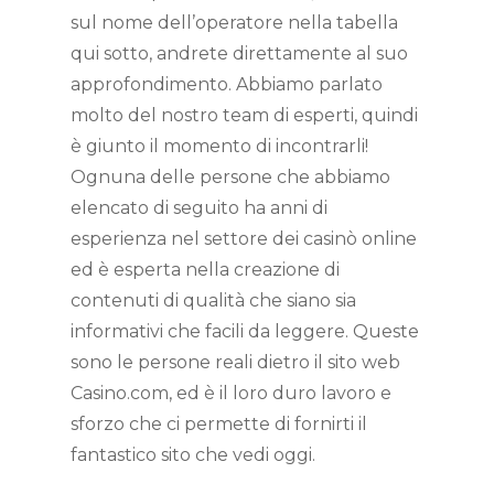
sul nome dell’operatore nella tabella
qui sotto, andrete direttamente al suo
approfondimento. Abbiamo parlato
molto del nostro team di esperti, quindi
è giunto il momento di incontrarli!
Ognuna delle persone che abbiamo
elencato di seguito ha anni di
esperienza nel settore dei casinò online
ed è esperta nella creazione di
contenuti di qualità che siano sia
informativi che facili da leggere. Queste
sono le persone reali dietro il sito web
Casino.com, ed è il loro duro lavoro e
sforzo che ci permette di fornirti il
fantastico sito che vedi oggi.