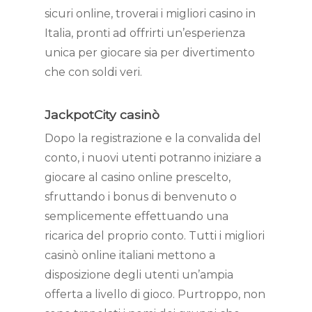
sicuri online, troverai i migliori casino in
Italia, pronti ad offrirti un’esperienza
unica per giocare sia per divertimento
che con soldi veri.
JackpotCity casinò
Dopo la registrazione e la convalida del
conto, i nuovi utenti potranno iniziare a
giocare al casino online prescelto,
sfruttando i bonus di benvenuto o
semplicemente effettuando una
ricarica del proprio conto. Tutti i migliori
casinò online italiani mettono a
disposizione degli utenti un’ampia
offerta a livello di gioco. Purtroppo, non