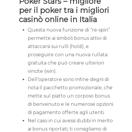
Poker Stars – migliore
per il poker tra i migliori
casinò online in Italia
Questa nuova funzione di “re-spin”
permette ai simboli bonus attivi di
attaccarsi sui rulli (hold), e
proseguire con una nuova rullata
gratuita che può creare ulteriori
vincite (win).
Dell’operatore sono infine degni di
nota il pacchetto promozionale, che
mette sul piatto un corposo bonus
di benvenuto e le numerose opzioni
di pagamento offerte agli utenti.
Nel caso in cui avessi dubbi in merito
ai bonus riportati, ti consigliamo di