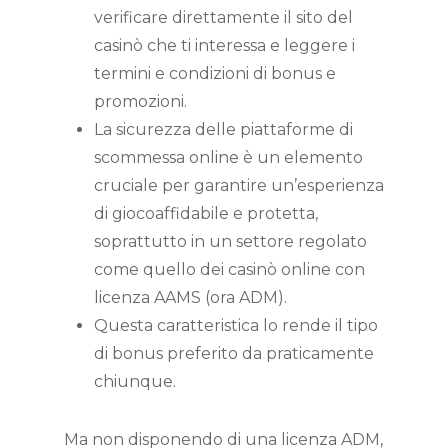
verificare direttamente il sito del
casinò che ti interessa e leggere i
termini e condizioni di bonus e
promozioni.
La sicurezza delle piattaforme di
scommessa online è un elemento
cruciale per garantire un’esperienza
di giocoaffidabile e protetta,
soprattutto in un settore regolato
come quello dei casinò online con
licenza AAMS (ora ADM).
Questa caratteristica lo rende il tipo
di bonus preferito da praticamente
chiunque.
Ma non disponendo di una licenza ADM,