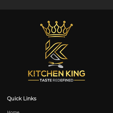
Quick Links
Home