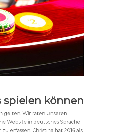
os spielen können
 gelten. Wir raten unseren
eine Website in deutsches Sprache
u erfassen. Christina hat 2016 als