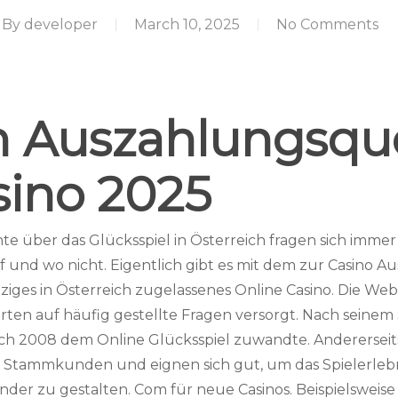
By
developer
March 10, 2025
No Comments
n Auszahlungsqu
sino 2025
e über das Glücksspiel in Österreich fragen sich imme
rf und wo nicht. Eigentlich gibt es mit dem zur Casino
nziges in Österreich zugelassenes Online Casino. Die We
orten auf häufig gestellte Fragen versorgt. Nach seinem
ch 2008 dem Online Glücksspiel zuwandte. Andererseits
e Stammkunden und eignen sich gut, um das Spielerleb
er zu gestalten. Com für neue Casinos. Beispielsweise