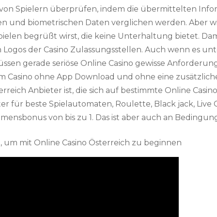
 von Spielern überprüfen, indem die übermittelten Inf
und biometrischen Daten verglichen werden. Aber wir
elen begrüßt wirst, die keine Unterhaltung bietet. Dami
ten Logos der Casino Zulassungsstellen. Auch wenn es unt
üssen gerade seriöse Online Casino gewisse Anforderung
 im Casino ohne App Download und ohne eine zusätzliche
reich Anbieter ist, die sich auf bestimmte Online Casino
ter für beste Spielautomaten, Roulette, Black jack, Liv
ensbonus von bis zu 1. Das ist aber auch an Bedingun