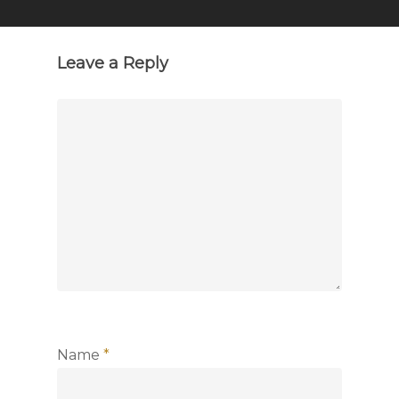
Leave a Reply
Name
*