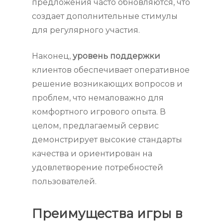
предложения часто обновляются, что
создает дополнительные стимулы
для регулярного участия.
Наконец,
уровень поддержки
клиентов обеспечивает оперативное
решение возникающих вопросов и
проблем, что немаловажно для
комфортного игрового опыта. В
целом, предлагаемый сервис
демонстрирует высокие стандарты
качества и ориентирован на
удовлетворение потребностей
пользователей.
Преимущества игры в