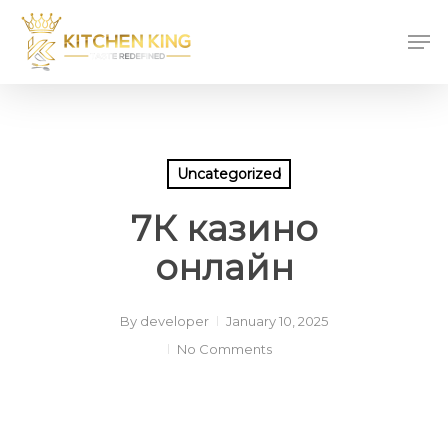
Skip
Men
to
main
content
Uncategorized
7К казино
онлайн
By
developer
January 10, 2025
No Comments