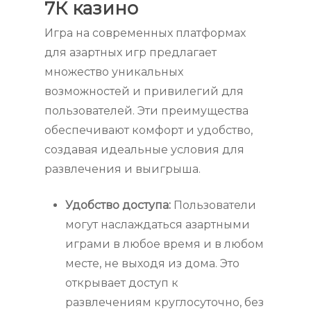
7К казино
Игра на современных платформах
для азартных игр предлагает
множество уникальных
возможностей и привилегий для
пользователей. Эти преимущества
обеспечивают комфорт и удобство,
создавая идеальные условия для
развлечения и выигрыша.
Удобство доступа:
Пользователи
могут наслаждаться азартными
играми в любое время и в любом
месте, не выходя из дома. Это
открывает доступ к
развлечениям круглосуточно, без