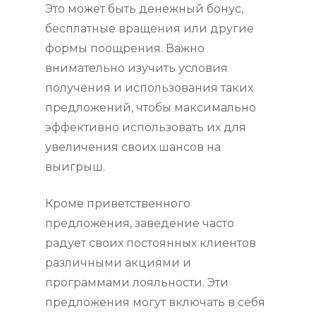
Это может быть денежный бонус,
бесплатные вращения или другие
формы поощрения. Важно
внимательно изучить условия
получения и использования таких
предложений, чтобы максимально
эффективно использовать их для
увеличения своих шансов на
выигрыш.
Кроме приветственного
предложения, заведение часто
радует своих постоянных клиентов
различными акциями и
программами лояльности. Эти
предложения могут включать в себя