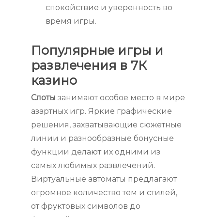
спокойствие и уверенность во
время игры.
Популярные игры и
развлечения в 7К
казино
Слоты
занимают особое место в мире
азартных игр. Яркие графические
решения, захватывающие сюжетные
линии и разнообразные бонусные
функции делают их одними из
самых любимых развлечений.
Виртуальные автоматы предлагают
огромное количество тем и стилей,
от фруктовых символов до