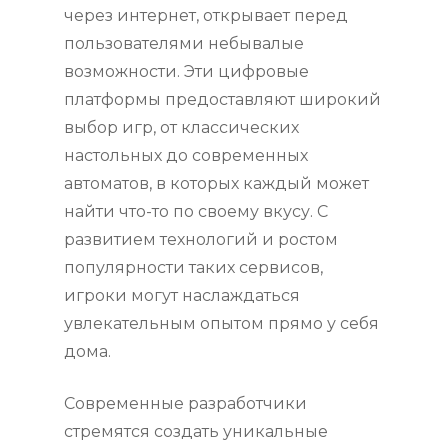
через интернет, открывает перед
пользователями небывалые
возможности. Эти цифровые
платформы предоставляют широкий
выбор игр, от классических
настольных до современных
автоматов, в которых каждый может
найти что-то по своему вкусу. С
развитием технологий и ростом
популярности таких сервисов,
игроки могут наслаждаться
увлекательным опытом прямо у себя
дома.
Современные разработчики
стремятся создать уникальные