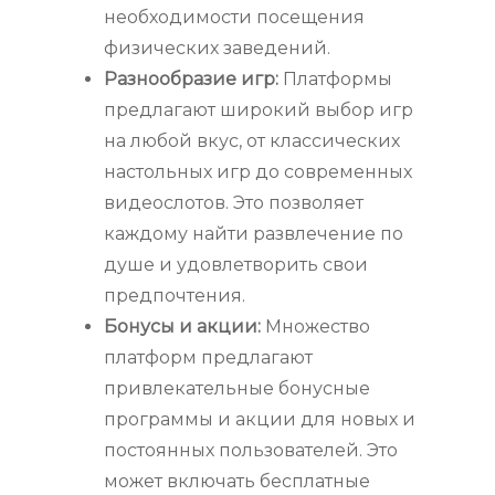
необходимости посещения
физических заведений.
Разнообразие игр:
Платформы
предлагают широкий выбор игр
на любой вкус, от классических
настольных игр до современных
видеослотов. Это позволяет
каждому найти развлечение по
душе и удовлетворить свои
предпочтения.
Бонусы и акции:
Множество
платформ предлагают
привлекательные бонусные
программы и акции для новых и
постоянных пользователей. Это
может включать бесплатные