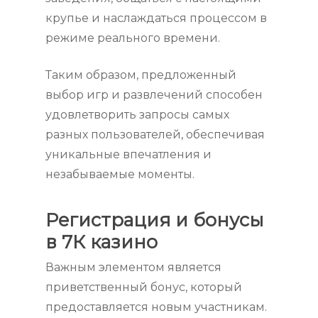
крупье и наслаждаться процессом в
режиме реального времени.
Таким образом, предложенный
выбор игр и развлечений способен
удовлетворить запросы самых
разных пользователей, обеспечивая
уникальные впечатления и
незабываемые моменты.
Регистрация и бонусы
в 7К казино
Важным элементом является
приветственный бонус, который
предоставляется новым участникам.