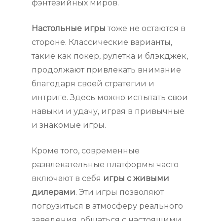
фэнтезийных миров.
Настольные игры
тоже не остаются в
стороне. Классические варианты,
такие как покер, рулетка и блэкджек,
продолжают привлекать внимание
благодаря своей стратегии и
интриге. Здесь можно испытать свои
навыки и удачу, играя в привычные
и знакомые игры.
Кроме того, современные
развлекательные платформы часто
включают в себя
игры с живыми
дилерами
. Эти игры позволяют
погрузиться в атмосферу реального
заведения, общаться с настоящими