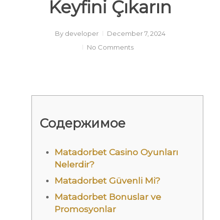
Keyfini Çıkarın
By
developer
December 7, 2024
No Comments
Содержимое
Matadorbet Casino Oyunları
Nelerdir?
Matadorbet Güvenli Mi?
Matadorbet Bonuslar ve
Promosyonlar