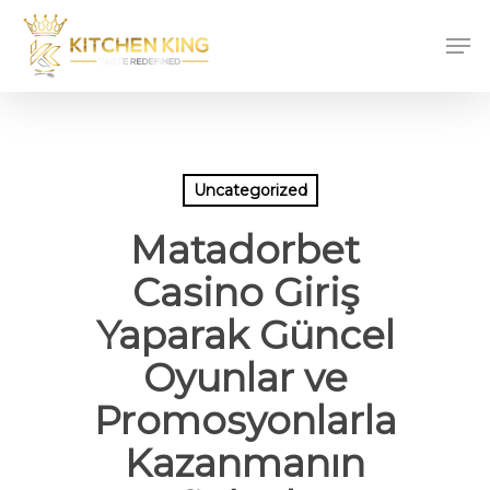
Skip
Men
to
main
content
Uncategorized
Matadorbet
Casino Giriş
Yaparak Güncel
Oyunlar ve
Promosyonlarla
Kazanmanın