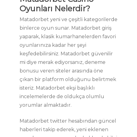
Oyunları Nelerdir?
Matadorbet yeni ve çeşitli kategorilerde
binlerce oyun sunar. Matadorbet giriş
yaparak, klasik kumarhanelerden favori
oyunlarınıza kadar her şeyi
keşfedebilirsiniz. Matadorbet güvenilir
mi diye merak ediyorsanız, deneme
bonusu veren siteler arasında öne
çıkan bir platform olduğunu belirtmek
isteriz. Matadorbet ekşi başlıklı
incelemelerde de oldukça olumlu
yorumlar almaktadır.
Matadorbet twitter hesabından güncel
haberleri takip ederek, yeni eklenen