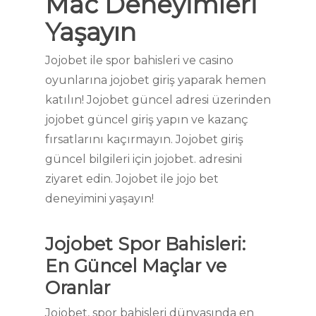
Mac Deneyimleri
Yaşayın
Jojobet ile spor bahisleri ve casino
oyunlarına jojobet giriş yaparak hemen
katılın! Jojobet güncel adresi üzerinden
jojobet güncel giriş yapın ve kazanç
fırsatlarını kaçırmayın. Jojobet giriş
güncel bilgileri için jojobet. adresini
ziyaret edin. Jojobet ile jojo bet
deneyimini yaşayın!
Jojobet Spor Bahisleri:
En Güncel Maçlar ve
Oranlar
Jojobet, spor bahisleri dünyasında en