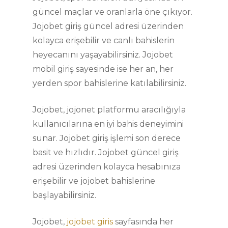
güncel maçlar ve oranlarla öne çıkıyor.
Jojobet giriş güncel adresi üzerinden
kolayca erişebilir ve canlı bahislerin
heyecanını yaşayabilirsiniz. Jojobet
mobil giriş sayesinde ise her an, her
yerden spor bahislerine katılabilirsiniz.
Jojobet, jojonet platformu aracılığıyla
kullanıcılarına en iyi bahis deneyimini
sunar. Jojobet giriş işlemi son derece
basit ve hızlıdır. Jojobet güncel giriş
adresi üzerinden kolayca hesabınıza
erişebilir ve jojobet bahislerine
başlayabilirsiniz.
Jojobet,
jojobet giris
sayfasında her