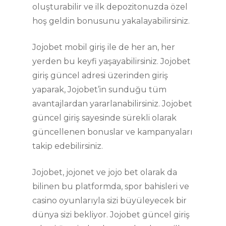
oluşturabilir ve ilk depozitonuzda özel
hoş geldin bonusunu yakalayabilirsiniz.
Jojobet mobil giriş ile de her an, her
yerden bu keyfi yaşayabilirsiniz. Jojobet
giriş güncel adresi üzerinden giriş
yaparak, Jojobet’in sunduğu tüm
avantajlardan yararlanabilirsiniz. Jojobet
güncel giriş sayesinde sürekli olarak
güncellenen bonuslar ve kampanyaları
takip edebilirsiniz.
Jojobet, jojonet ve jojo bet olarak da
bilinen bu platformda, spor bahisleri ve
casino oyunlarıyla sizi büyüleyecek bir
dünya sizi bekliyor. Jojobet güncel giriş