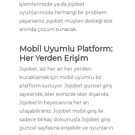
işlemlerinizde ya da jojobet
oyunlarınızda herhangi bir problem
yaşarsanız, jojobet müşteri desteği size
anında çözüm sunacak.
Mobil Uyumlu Platform:
Her Yerden Erişim
Jojobet, sizi her an her yerden
kucaklamak için mobil uyumlu bir
platform sunuyor. Jojobet güncel giriş
sayesinde, ister evinizde ister dışarıda,
Jojobet’in heyecanına her an
ulaşabilirsiniz. Jojobet mobil giriş ile
sadece birkaç dokunuşla Jojobet giriş
güncel sayfasına erişebilir ve oyunların