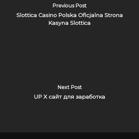
Previous Post
Slottica Casino Polska Oficjalna Strona
Kasyna Slottica
Next Post
UP X сайт для заработка