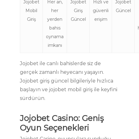
Jojobet
Her an,
Jojobet
Hızlı ve
Jojobet
Mobil
her
Giriş
güvenli
Güncel
Giriş
yerden
Güncel
erişim
bahis
oynama
imkanı
Jojobet ile canlı bahislerde siz de
gerçek zamanlı heyecanı yaşayın.
Jojobet giriş güncel bilgileriyle hızlıca
başlayın ve jojobet mobil giriş ile keyfini
sürdürün.
Jojobet Casino: Geniş
Oyun Seçenekleri
Jojobet Casino, oyunculara sunduğu