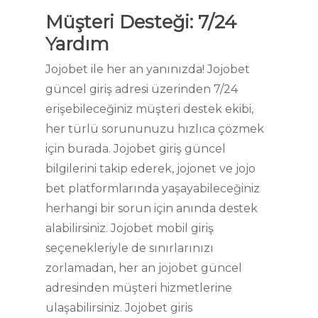
Müşteri Desteği: 7/24
Yardım
Jojobet ile her an yanınızda! Jojobet
güncel giriş adresi üzerinden 7/24
erişebileceğiniz müşteri destek ekibi,
her türlü sorununuzu hızlıca çözmek
için burada. Jojobet giriş güncel
bilgilerini takip ederek, jojonet ve jojo
bet platformlarında yaşayabileceğiniz
herhangi bir sorun için anında destek
alabilirsiniz. Jojobet mobil giriş
seçenekleriyle de sınırlarınızı
zorlamadan, her an jojobet güncel
adresinden müşteri hizmetlerine
ulaşabilirsiniz. Jojobet giris