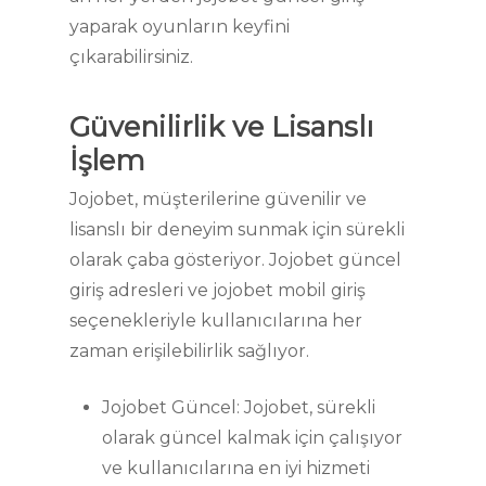
yaparak oyunların keyfini
çıkarabilirsiniz.
Güvenilirlik ve Lisanslı
İşlem
Jojobet, müşterilerine güvenilir ve
lisanslı bir deneyim sunmak için sürekli
olarak çaba gösteriyor. Jojobet güncel
giriş adresleri ve jojobet mobil giriş
seçenekleriyle kullanıcılarına her
zaman erişilebilirlik sağlıyor.
Jojobet Güncel: Jojobet, sürekli
olarak güncel kalmak için çalışıyor
ve kullanıcılarına en iyi hizmeti