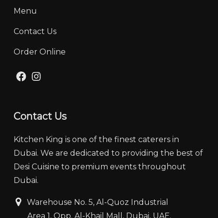
Menu
Contact Us
Order Online
Facebook
Instagram
Contact Us
Kitchen King is one of the finest caterers in
Dubai. We are dedicated to providing the best of
Desi Cuisine to premium events throughout
Dubai.
‏‏‎ ‎‏‏ ‎‎‎‏‏‎Warehouse No. 5, Al-Quoz Industrial
‏‏‎ ‎‏‏‎ ‎‏‏‎ ‎‏‏‎ ‏‏‎ ‏‏‎ ‎‏‏‎ ‎‏‏‎‎Area 1, Opp. Al-Khail Mall, Dubai, UAE.