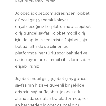
keyfini çıkarabilirsiniz.
Jojobet, jojobet.com adresinden jojobet
güncel giriş yaparak kolayca
erişebileceğiniz bir platformdur. Jojobet
giriş güncel sayfası, jojobet mobil giriş
için de optimize edilmiştir. Jojobet, jojo
bet adı altında da bilinen bu
platformda, her türlü spor bahisleri ve
casino oyunlarına mobil cihazlarınızdan
erişebilirsiniz.
Jojobet mobil giriş, jojobet giriş güncel
sayfasının hızlı ve güvenli bir şekilde
erişimini sağlar. Jojobet, jojonet adı
altında da sunulan bu platformda, her
an her yerden jojobet güncel giriş