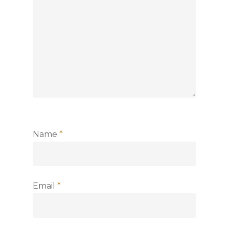
Name
*
Email
*