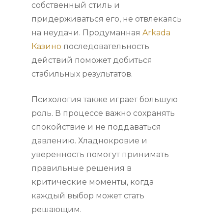
собственный стиль и
придерживаться его, не отвлекаясь
на неудачи. Продуманная
Arkada
Казино
последовательность
действий поможет добиться
стабильных результатов.
Психология также играет большую
роль. В процессе важно сохранять
спокойствие и не поддаваться
давлению. Хладнокровие и
уверенность помогут принимать
правильные решения в
критические моменты, когда
каждый выбор может стать
решающим.