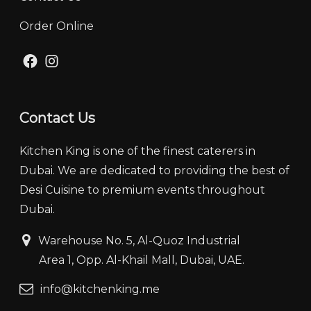
Order Online
Facebook
Instagram
Contact Us
Kitchen King is one of the finest caterers in
Dubai. We are dedicated to providing the best of
Desi Cuisine to premium events throughout
Dubai.
‏‏‎ ‎‏‏ ‎‎‎‏‏‎Warehouse No. 5, Al-Quoz Industrial
‏‏‎ ‎‏‏‎ ‎‏‏‎ ‎‏‏‎ ‏‏‎ ‏‏‎ ‎‏‏‎ ‎‏‏‎‎Area 1, Opp. Al-Khail Mall, Dubai, UAE.
‏‏info@kitchenking.me