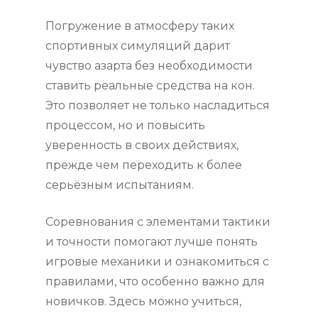
Погружение в атмосферу таких
спортивных симуляций дарит
чувство азарта без необходимости
ставить реальные средства на кон.
Это позволяет не только насладиться
процессом, но и повысить
уверенность в своих действиях,
прежде чем переходить к более
серьёзным испытаниям.
Соревнования с элементами тактики
и точности помогают лучше понять
игровые механики и ознакомиться с
правилами, что особенно важно для
новичков. Здесь можно учиться,