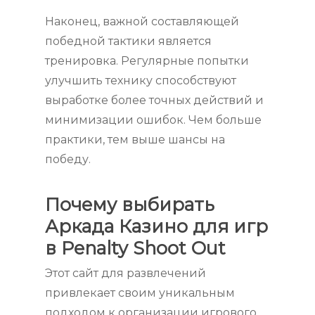
Наконец, важной составляющей
победной тактики является
тренировка. Регулярные попытки
улучшить технику способствуют
выработке более точных действий и
минимизации ошибок. Чем больше
практики, тем выше шансы на
победу.
Почему выбирать
Аркада Казино для игр
в Penalty Shoot Out
Этот сайт для развлечений
привлекает своим уникальным
подходом к организации игрового