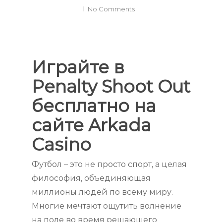
No Comments
Играйте в
Penalty Shoot Out
бесплатно на
сайте Arkada
Casino
Футбол – это не просто спорт, а целая
философия, объединяющая
миллионы людей по всему миру.
Многие мечтают ощутить волнение
на поле во время решающего