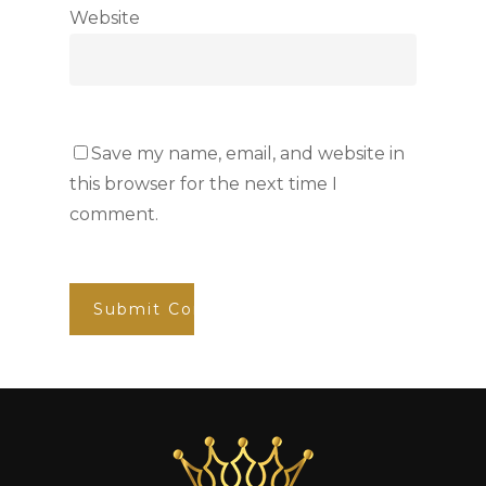
Website
Save my name, email, and website in
this browser for the next time I
comment.