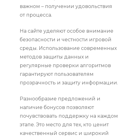
важном – получении удовольствия
от процесса.
На сайте уделяют особое внимание
безопасности и честности игровой
среды. Использование современных
методов защиты данных и
регулярные проверки алгоритмов
гарантируют пользователям
прозрачность и защиту информации.
Разнообразие предложений и
наличие бонусов позволяют
почувствовать поддержку на каждом
этапе. Это место для тех, кто ценит
качественный сервис и широкий