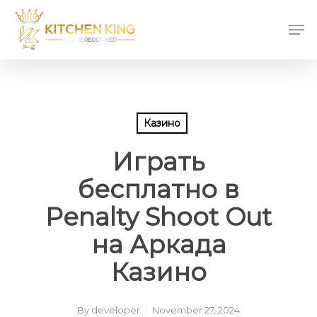
Skip
Men
to
main
content
Казино
Играть
бесплатно в
Penalty Shoot Out
на Аркада
Казино
By
developer
November 27, 2024