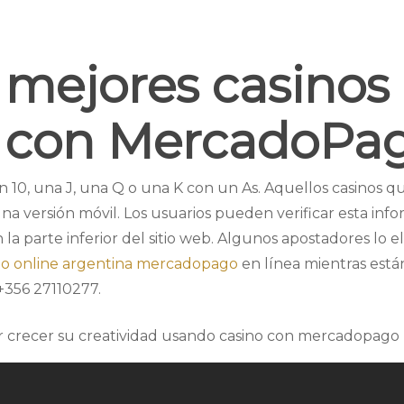
 mejores casinos 
a con MercadoPa
n 10, una J, una Q o una K con un As. Aquellos casinos 
a versión móvil. Los usuarios pueden verificar esta info
n la parte inferior del sitio web. Algunos apostadores lo 
no online argentina mercadopago
en línea mientras está
+356 27110277.