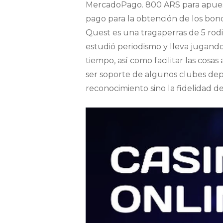
MercadoPago. 800 ARS para apuesta
pago para la obtención de los bon
Quest es una tragaperras de 5 rodi
estudió periodismo y lleva jugand
tiempo, así como facilitar las cosa
ser soporte de algunos clubes depor
reconocimiento sino la fidelidad de