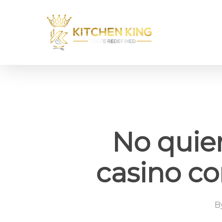
Skip
to
main
content
No quie
casino c
B