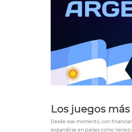
Los juegos más 
Desde ese momento, con financiam
expandirse en países como Venezue