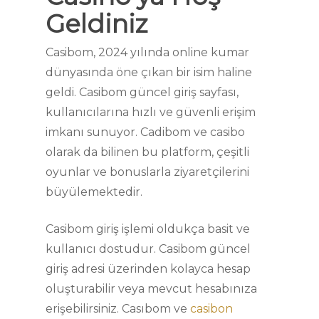
Geldiniz
Casibom, 2024 yılında online kumar
dünyasında öne çıkan bir isim haline
geldi. Casibom güncel giriş sayfası,
kullanıcılarına hızlı ve güvenli erişim
imkanı sunuyor. Cadibom ve casibo
olarak da bilinen bu platform, çeşitli
oyunlar ve bonuslarla ziyaretçilerini
büyülemektedir.
Casibom giriş işlemi oldukça basit ve
kullanıcı dostudur. Casibom güncel
giriş adresi üzerinden kolayca hesap
oluşturabilir veya mevcut hesabınıza
erişebilirsiniz. Casıbom ve
casibon