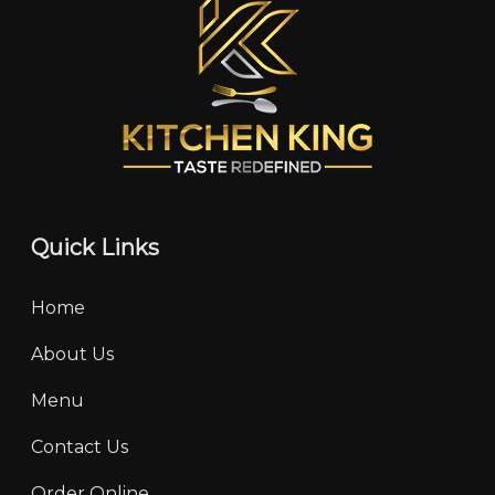
Quick Links
Home
About Us
Menu
Contact Us
Order Online