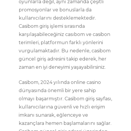
oyunlarla değil, aynı zamanda çeşitli
promosyonlar ve bonuslarla da
kullanıcılarını desteklemektedir.
Casibom giriş işlemi sırasında
karşılaşabileceğiniz casıbom ve casibon
terimleri, platformun farklı yönlerini
vurgulamaktadır. Bu nedenle, casibom
güncel giriş adresini takip ederek, her
zaman en iyi deneyimi yaşayabilirsiniz.
Casibom, 2024 yılında online casino
dünyasında önemli bir yere sahip
olmayı başarmıştır. Casibom giriş sayfası,
kullanıcılarına güvenli ve hızlı erişim
imkanı sunarak, eğlenceye ve
kazançlara hemen başlamalarını sağlar.