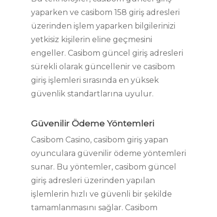
yaparken ve casibom 158 giriş adresleri
üzerinden işlem yaparken bilgilerinizi
yetkisiz kişilerin eline geçmesini
engeller. Casibom güncel giriş adresleri
sürekli olarak güncellenir ve casibom
giriş işlemleri sırasında en yüksek
güvenlik standartlarına uyulur.
Güvenilir Ödeme Yöntemleri
Casibom Casino, casibom giriş yapan
oyunculara güvenilir ödeme yöntemleri
sunar. Bu yöntemler, casibom güncel
giriş adresleri üzerinden yapılan
işlemlerin hızlı ve güvenli bir şekilde
tamamlanmasını sağlar. Casibom