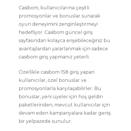
Casibom, kullanıcılarına çeşitli
promosyonlar ve bonuslar sunarak
oyun deneyimini zenginleştirmeyi
hedefliyor. Casibom güncel giriş
sayfasından kolayca erişebileceğiniz bu
avantajlardan yararlanmak için sadece
casibom giriş yapmanız yeterli.
Özellikle casibom 158 giriş yapan
kullanıcılar, özel bonuslar ve
promosyonlarla karşılaşabilirler. Bu
bonuslar, yeni üyeler için hoş geldin
paketlerinden, mevcut kullanıcılar için
devam eden kampanyalara kadar geniş
bir yelpazede sunulur.