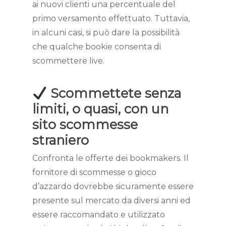
ai nuovi clienti una percentuale del
primo versamento effettuato. Tuttavia,
in alcuni casi, si può dare la possibilità
che qualche bookie consenta di
scommettere live.
Scommettete senza
limiti, o quasi, con un
sito scommesse
straniero
Confronta le offerte dei bookmakers. Il
fornitore di scommesse o gioco
d’azzardo dovrebbe sicuramente essere
presente sul mercato da diversi anni ed
essere raccomandato e utilizzato