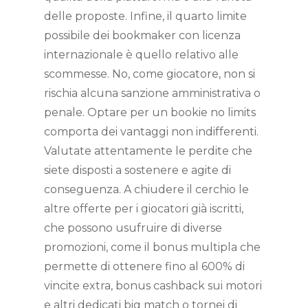
delle proposte. Infine, il quarto limite
possibile dei bookmaker con licenza
internazionale è quello relativo alle
scommesse. No, come giocatore, non si
rischia alcuna sanzione amministrativa o
penale. Optare per un bookie no limits
comporta dei vantaggi non indifferenti.
Valutate attentamente le perdite che
siete disposti a sostenere e agite di
conseguenza. A chiudere il cerchio le
altre offerte per i giocatori già iscritti,
che possono usufruire di diverse
promozioni, come il bonus multipla che
permette di ottenere fino al 600% di
vincite extra, bonus cashback sui motori
e altri dedicati big match o tornei di