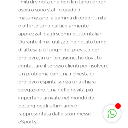
limiti di vincita che non limitano i propri
ospiti o sono stati in grado di
massimizzare la gamma di opportunità
e offerte sono particolarmente
apprezzati dagli scommettitori italiani.
Durante il mio utilizzo, ho notato tempi
di attesa più lunghi del previsto per i
prelievi e, in un’occasione, ho dovuto
contattare il servizio clienti per risolvere
un problema con una richiesta di
prelievo respinta senza una chiara
spiegazione. Una delle novità più
importanti arrivate nel mondo del
betting negli ultimi anni è
1
rappresentata dalle scommesse
eSports.