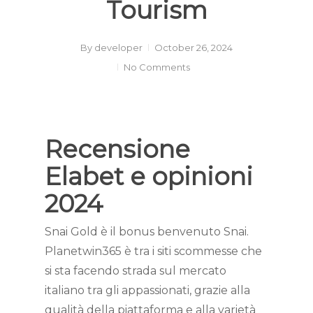
Tourism
By
developer
October 26, 2024
No Comments
Recensione
Elabet e opinioni
2024
Snai Gold è il bonus benvenuto Snai.
Planetwin365 è tra i siti scommesse che
si sta facendo strada sul mercato
italiano tra gli appassionati, grazie alla
qualità della piattaforma e alla varietà