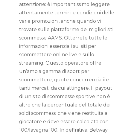
attenzione: è importantissimo leggere
attentamente termini e condizioni delle
varie promozioni, anche quando vi
trovate sulle piattaforme dei migliori siti
scommesse AAMS. Otterrete tutte le
informazioni essenziali sui siti per
scommettere online live e sullo
streaming. Questo operatore offre
un’ampia gamma di sport per
scommettere, quote concorrenzialii e
tanti mercati da cui attingere. Il payout
di un sito di scommesse sportive non è
altro che la percentuale del totale dei
soldi scommessi che viene restituita al
giocatore e deve essere calcolata con:
100/lavagna 100. In definitiva, Betway