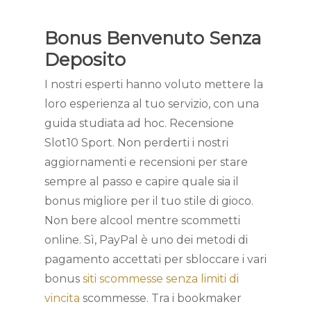
Bonus Benvenuto Senza
Deposito
I nostri esperti hanno voluto mettere la
loro esperienza al tuo servizio, con una
guida studiata ad hoc. Recensione
Slot10 Sport. Non perderti i nostri
aggiornamenti e recensioni per stare
sempre al passo e capire quale sia il
bonus migliore per il tuo stile di gioco.
Non bere alcool mentre scommetti
online. Sì, PayPal è uno dei metodi di
pagamento accettati per sbloccare i vari
bonus
siti scommesse senza limiti di
vincita
scommesse. Tra i bookmaker