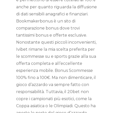
anche per quanto riguarda la diffusione
di dati sensibili anagrafici e finanziari.
Bookmakerbonus è un sito di
comparazione bonus dove trovi
tantissimi bonus e offerte esclusive.
Nonostante questi piccoli inconvenienti,
Ivibet rimane la mia scelta preferita per
le scommesse su e sports grazie alla sua
offerta completa e all’eccellente
esperienza mobile. Bonus Scommesse
100% fino a 100€. Ma non dimenticare, il
gioco d’azzardo va sempre fatto con
responsabilità. Tuttavia, il 20bet non
copre i campionati più esotici, come la
Coppa asiatica o le Olimpiadi. Questo ha
aperto le porte del gioco d’azzardo