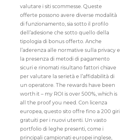
valutare i siti scommesse. Queste
offerte possono avere diverse modalità
di funzionamento, sia sotto il profilo
dell’adesione che sotto quello della
tipologia di bonus offerto. Anche
l’aderenza alle normative sulla privacy e
la presenza di metodi di pagamento
sicuri e rinomati risultano fattori chiave
per valutare la serietà e l’affidabilità di
un operatore. The rewards have been
worth it – my ROI is over 500%, which is
all the proof you need. Con licenza
europea, questo sito offre fino a 200 giri
gratuiti per i nuovi utenti. Un vasto
portfolio di leghe presenti, come i
principali campionati europei inglese,