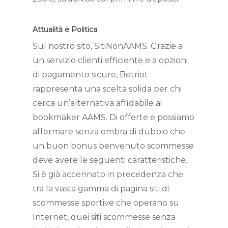
Attualità e Politica
Sul nostro sito, SitiNonAAMS. Grazie a
un servizio clienti efficiente e a opzioni
di pagamento sicure, Betriot
rappresenta una scelta solida per chi
cerca un’alternativa affidabile ai
bookmaker AAMS. Di offerte e possiamo
affermare senza ombra di dubbio che
un buon bonus benvenuto scommesse
deve avere le seguenti caratteristiche.
Si è già accennato in precedenza che
tra la vasta gamma di pagina siti di
scommesse sportive che operano su
Internet, quei siti scommesse senza