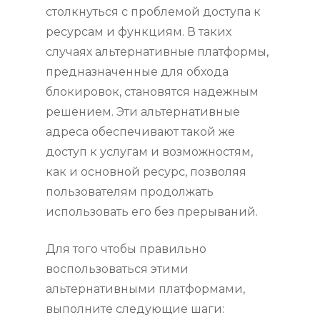
столкнуться с проблемой доступа к
ресурсам и функциям. В таких
случаях альтернативные платформы,
предназначенные для обхода
блокировок, становятся надежным
решением. Эти альтернативные
адреса обеспечивают такой же
доступ к услугам и возможностям,
как и основной ресурс, позволяя
пользователям продолжать
использовать его без прерываний.
Для того чтобы правильно
воспользоваться этими
альтернативными платформами,
выполните следующие шаги: