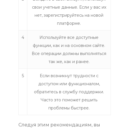
свои учетные данные. Если у вас их
нет, зарегистрируйтесь на новой
платформе.
4
Используйте все доступные
функции, как и на основном сайте.
Все операции должны выполняться
так же, как и ранее.
5
Если возникнут трудности с
доступом или функционалом,
обратитесь в службу поддержки.
Часто это поможет решить
проблемы быстрее.
Следуя этим рекомендациям, вы