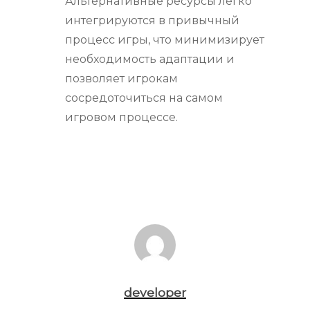
Альтернативные ресурсы легко
интегрируются в привычный
процесс игры, что минимизирует
необходимость адаптации и
позволяет игрокам
сосредоточиться на самом
игровом процессе.
developer