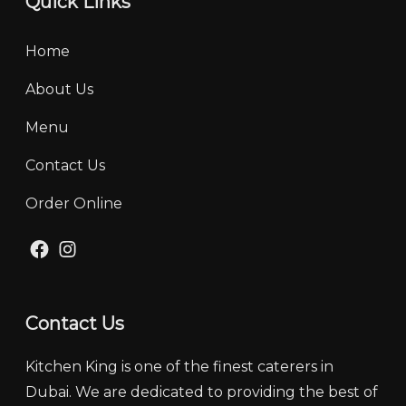
Quick Links
Home
About Us
Menu
Contact Us
Order Online
Facebook
Instagram
Contact Us
Kitchen King is one of the finest caterers in
Dubai. We are dedicated to providing the best of