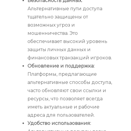
Безопасность данных:
Альтернативные пути доступа
тщательно защищены от
возможных угроз и
мошенничества. Это
обеспечивает высокий уровень
защиты личных данных и
финансовых транзакций игроков.
Обновление и поддержка:
Платформы, предлагающие
альтернативные способы доступа,
часто обновляют свои ссылки и
ресурсы, что позволяет всегда
иметь актуальные и рабочие
адреса для пользователей.
Удобство использования: