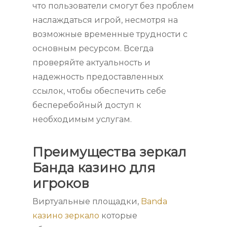
что пользователи смогут без проблем
наслаждаться игрой, несмотря на
возможные временные трудности с
основным ресурсом. Всегда
проверяйте актуальность и
надежность предоставленных
ссылок, чтобы обеспечить себе
бесперебойный доступ к
необходимым услугам.
Преимущества зеркал
Банда казино для
игроков
Виртуальные площадки,
Banda
казино зеркало
которые