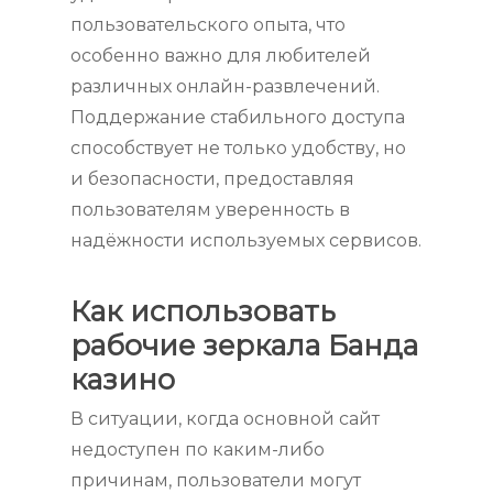
пользовательского опыта, что
особенно важно для любителей
различных онлайн-развлечений.
Поддержание стабильного доступа
способствует не только удобству, но
и безопасности, предоставляя
пользователям уверенность в
надёжности используемых сервисов.
Как использовать
рабочие зеркала Банда
казино
В ситуации, когда основной сайт
недоступен по каким-либо
причинам, пользователи могут