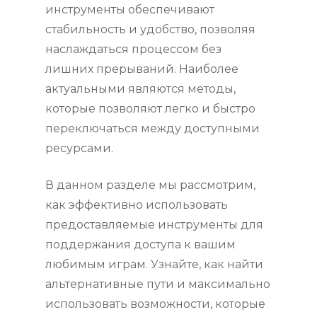
инструменты обеспечивают
стабильность и удобство, позволяя
наслаждаться процессом без
лишних прерываний. Наиболее
актуальными являются методы,
которые позволяют легко и быстро
переключаться между доступными
ресурсами.
В данном разделе мы рассмотрим,
как эффективно использовать
предоставляемые инструменты для
поддержания доступа к вашим
любимым играм. Узнайте, как найти
альтернативные пути и максимально
использовать возможности, которые