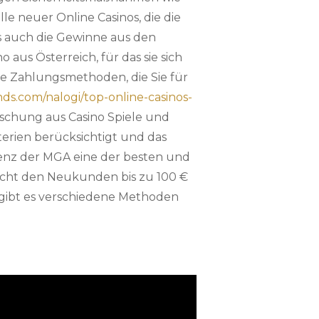
le neuer Online Casinos, die die
ls auch die Gewinne aus den
 aus Österreich, für das sie sich
ige Zahlungsmethoden, die Sie für
nds.com/nalogi/top-online-casinos-
ischung aus Casino Spiele und
terien berücksichtigt und das
izenz der MGA eine der besten und
icht den Neukunden bis zu 100 €
n, gibt es verschiedene Methoden