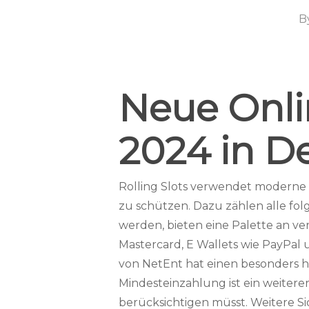
B
Neue Onli
2024 in D
Rolling Slots verwendet moderne 
zu schützen. Dazu zählen alle fo
werden, bieten eine Palette an v
Mastercard, E Wallets wie PayPal 
von NetEnt hat einen besonders ho
Mindesteinzahlung ist ein weitere
berücksichtigen müsst. Weitere S