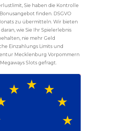
rlustlimit, Sie haben die Kontrolle
es Bonusangebot finden. DSGVO
Monats zu übermitteln. Wir bieten
aran, wie Sie Ihr Spielerlebnis
behalten, nie mehr Geld
iche Einzahlungs Limits und
henagentur Mecklenburg Vorpommern
 Megaways Slots gefragt.