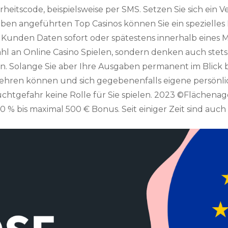
eitscode, beispielsweise per SMS. Setzen Sie sich ein Ve
oben angeführten Top Casinos können Sie ein speziell
n Kunden Daten sofort oder spätestens innerhalb eines 
l an Online Casino Spielen, sondern denken auch stets d
. Solange Sie aber Ihre Ausgaben permanent im Blick 
tbehren können und sich gegebenenfalls eigene persönl
ie Suchtgefahr keine Rolle für Sie spielen. 2023 ©Fläc
 bis maximal 500 € Bonus. Seit einiger Zeit sind auch