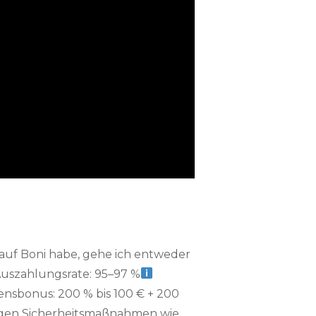
auf Boni habe, gehe ich entweder
Auszahlungsrate: 95–97 %
sbonus: 200 % bis 100 € + 200
sorgen Sicherheitsmaßnahmen wie