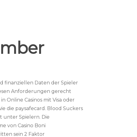
ember
 finanziellen Daten der Spieler
diesen Anforderungen gerecht
 Online Casinos mit Visa oder
ie die paysafecard. Blood Suckers
 unter Spielern. Die
me von Casino Boni
tten sein 2 Faktor