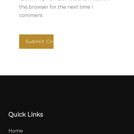
this browser for the next time I
comment.
Quick Links
Home