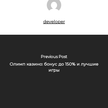
developer
Previous Post
Олимп казино: бонус до 150% и лучшие
игры