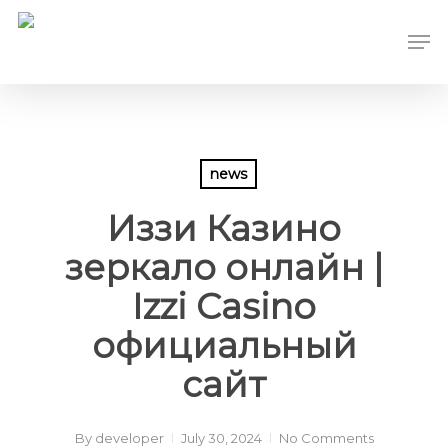
Skip
Men
to
main
content
news
Иззи Казино
зеркало онлайн |
Izzi Casino
официальный
сайт
By
developer
July 30, 2024
No Comments