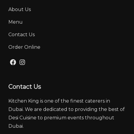
About Us
Menu
Contact Us
Order Online
Facebook
Instagram
Contact Us
Kitchen King is one of the finest caterers in
Dubai. We are dedicated to providing the best of
Desi Cuisine to premium events throughout
Dubai.