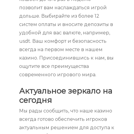
позволит вам наслаждаться игрой
дольше. Выбирайте из более 12
систем оплаты и вносите депозиты в
удобной для вас валюте, например,
usdt. Ваш комфорт и безопасность
всегда на первом месте в нашем
казино. Присоединившись к нам, вы
ощутите все преимущества
современного игрового мира.
Актуальное зеркало на
сегодня
Мы рады сообщить, что наше казино
всегда готово обеспечить игроков
актуальным решением для доступа к