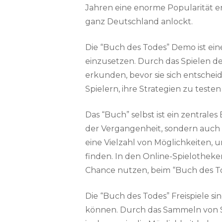
Jahren eine enorme Popularität er
ganz Deutschland anlockt.
Die “Buch des Todes” Demo ist ein
einzusetzen. Durch das Spielen d
erkunden, bevor sie sich entschei
Spielern, ihre Strategien zu teste
Das “Buch” selbst ist ein zentrale
der Vergangenheit, sondern auch 
eine Vielzahl von Möglichkeiten, 
finden. In den Online-Spielotheke
Chance nutzen, beim “Buch des T
Die “Buch des Todes” Freispiele si
können. Durch das Sammeln von Sc