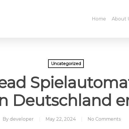
Home
About 
Uncategorized
ead Spielautomat
in Deutschland 
By
developer
May 22, 2024
No Comments