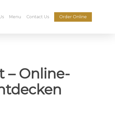
Us
Menu
Contact Us
Order Online
 – Online-
entdecken