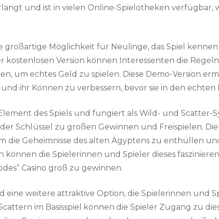
langt und ist in vielen Online-Spielotheken verfügbar, 
e großartige Möglichkeit für Neulinge, das Spiel kennen
er kostenlosen Version können Interessenten die Regel
den, um echtes Geld zu spielen. Diese Demo-Version er
n und ihr Können zu verbessern, bevor sie in den echten
s Element des Spiels und fungiert als Wild- und Scatter-S
der Schlüssel zu großen Gewinnen und Freispielen. Die 
um die Geheimnisse des alten Ägyptens zu enthüllen un
n können die Spielerinnen und Spieler dieses faszinier
odes” Casino groß zu gewinnen.
nd eine weitere attraktive Option, die Spielerinnen und
attern im Basisspiel können die Spieler Zugang zu di