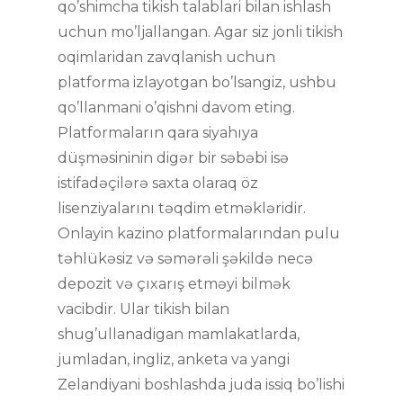
qo’shimcha tikish talablari bilan ishlash
uchun mo’ljallangan. Agar siz jonli tikish
oqimlaridan zavqlanish uchun
platforma izlayotgan bo’lsangiz, ushbu
qo’llanmani o’qishni davom eting.
Platformaların qara siyahıya
düşməsininin digər bir səbəbi isə
istifadəçilərə saxta olaraq öz
lisenziyalarını təqdim etməkləridir.
Onlayin kazino platformalarından pulu
təhlükəsiz və səmərəli şəkildə necə
depozit və çıxarış etməyi bilmək
vacibdir. Ular tikish bilan
shug’ullanadigan mamlakatlarda,
jumladan, ingliz, anketa va yangi
Zelandiyani boshlashda juda issiq bo’lishi