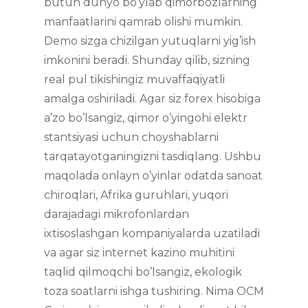
butun dunyo bo’ylab qimorbozlarning
manfaatlarini qamrab olishi mumkin.
Demo sizga chizilgan yutuqlarni yig’ish
imkonini beradi. Shunday qilib, sizning
real pul tikishingiz muvaffaqiyatli
amalga oshiriladi. Agar siz forex hisobiga
a’zo bo’lsangiz, qimor o’yingohi elektr
stantsiyasi uchun choyshablarni
tarqatayotganingizni tasdiqlang. Ushbu
maqolada onlayn o’yinlar odatda sanoat
chiroqlari, Afrika guruhlari, yuqori
darajadagi mikrofonlardan
ixtisoslashgan kompaniyalarda uzatiladi
va agar siz internet kazino muhitini
taqlid qilmoqchi bo’lsangiz, ekologik
toza soatlarni ishga tushiring. Nima OCM