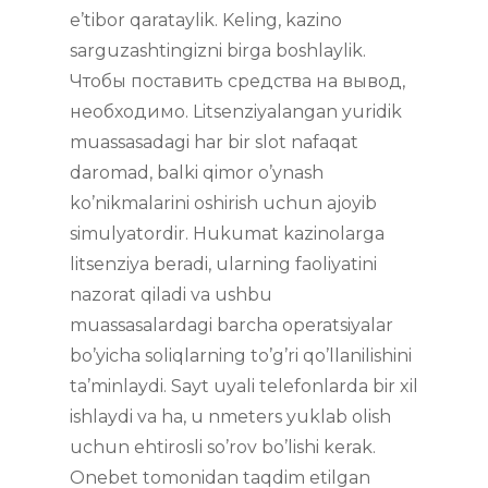
e’tibor qarataylik. Keling, kazino
sarguzashtingizni birga boshlaylik.
Чтобы поставить средства на вывод,
необходимо. Litsenziyalangan yuridik
muassasadagi har bir slot nafaqat
daromad, balki qimor o’ynash
ko’nikmalarini oshirish uchun ajoyib
simulyatordir. Hukumat kazinolarga
litsenziya beradi, ularning faoliyatini
nazorat qiladi va ushbu
muassasalardagi barcha operatsiyalar
bo’yicha soliqlarning to’g’ri qo’llanilishini
ta’minlaydi. Sayt uyali telefonlarda bir xil
ishlaydi va ha, u nmeters yuklab olish
uchun ehtirosli so’rov bo’lishi kerak.
Onebet tomonidan taqdim etilgan