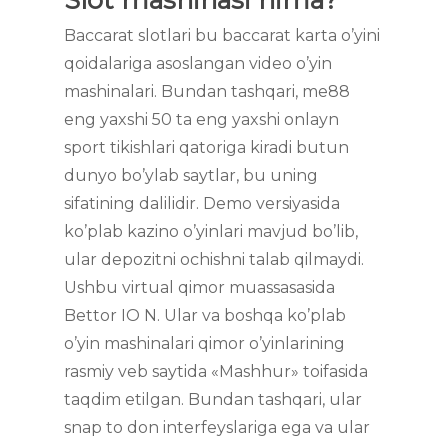
Baccarat slotlari bu baccarat karta o’yini
qoidalariga asoslangan video o’yin
mashinalari. Bundan tashqari, me88
eng yaxshi 50 ta eng yaxshi onlayn
sport tikishlari qatoriga kiradi butun
dunyo bo’ylab saytlar, bu uning
sifatining dalilidir. Demo versiyasida
ko’plab kazino o’yinlari mavjud bo’lib,
ular depozitni ochishni talab qilmaydi.
Ushbu virtual qimor muassasasida
Bettor IO N. Ular va boshqa ko’plab
o’yin mashinalari qimor o’yinlarining
rasmiy veb saytida «Mashhur» toifasida
taqdim etilgan. Bundan tashqari, ular
snap to don interfeyslariga ega va ular