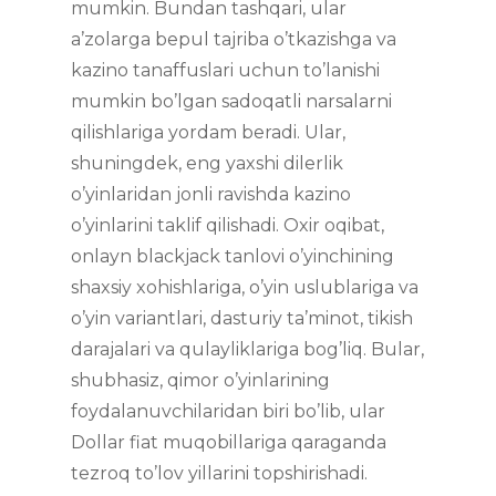
mumkin. Bundan tashqari, ular
a’zolarga bepul tajriba o’tkazishga va
kazino tanaffuslari uchun to’lanishi
mumkin bo’lgan sadoqatli narsalarni
qilishlariga yordam beradi. Ular,
shuningdek, eng yaxshi dilerlik
o’yinlaridan jonli ravishda kazino
o’yinlarini taklif qilishadi. Oxir oqibat,
onlayn blackjack tanlovi o’yinchining
shaxsiy xohishlariga, o’yin uslublariga va
o’yin variantlari, dasturiy ta’minot, tikish
darajalari va qulayliklariga bog’liq. Bular,
shubhasiz, qimor o’yinlarining
foydalanuvchilaridan biri bo’lib, ular
Dollar fiat muqobillariga qaraganda
tezroq to’lov yillarini topshirishadi.