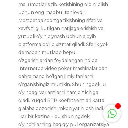
ma’lumotlar sizib ketishining oldini olish
uchun eng maqbul tanlovdir.
Mostbetda sportga tikishning sifati va
xavfsizligi kutilgan natijaga erishish va
yutuqli o’yin o’ynash uchun ajoyib
platforma bo’lib xizmat qiladi. Sferik yoki
demodan mutlaqo bepul
o’zgarishlardan foydalangan holda
Internetda video poker mashinalaridan
bahramand bo’lgan ilmiy fanlarni
o’rganishingiz mumkin. Shuningdek, u
o’yindagi variantlarni ham o’z ichiga
oladi. Yuqori RTP koeffitsientlari katta
1
g’alaba qozonish imkoniyatini oshiradi.
Har bir kazino – bu shuningdek
o’yinchilarning haqiqiy pul organizatsiya