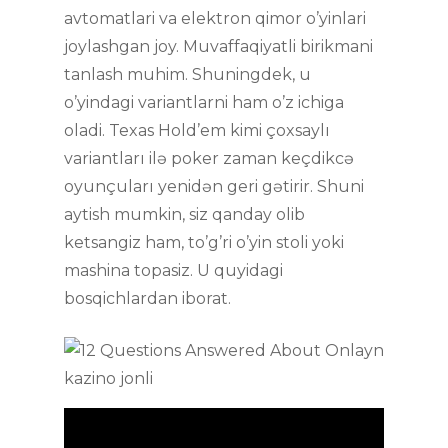
avtomatlari va elektron qimor o’yinlari
joylashgan joy. Muvaffaqiyatli birikmani
tanlash muhim. Shuningdek, u
o’yindagi variantlarni ham o’z ichiga
oladi. Texas Hold’em kimi çoxsaylı
variantları ilə poker zaman keçdikcə
oyunçuları yenidən geri gətirir. Shuni
aytish mumkin, siz qanday olib
ketsangiz ham, to’g’ri o’yin stoli yoki
mashina topasiz. U quyidagi
bosqichlardan iborat.