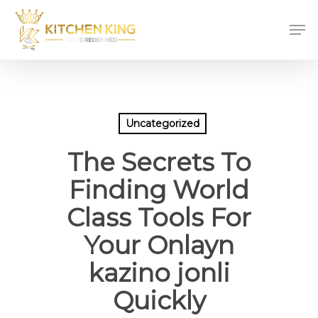
Skip
Men
to
main
content
Uncategorized
The Secrets To
Finding World
Class Tools For
Your Onlayn
kazino jonli
Quickly