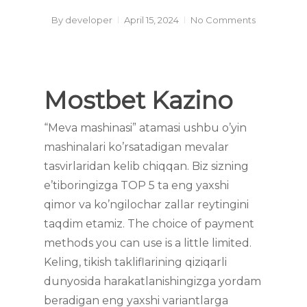
By
developer
April 15, 2024
No Comments
Mostbet Kazino
“Meva mashinasi” atamasi ushbu o’yin
mashinalari ko’rsatadigan mevalar
tasvirlaridan kelib chiqqan. Biz sizning
e’tiboringizga TOP 5 ta eng yaxshi
qimor va ko’ngilochar zallar reytingini
taqdim etamiz. The choice of payment
methods you can use is a little limited.
Keling, tikish takliflarining qiziqarli
dunyosida harakatlanishingizga yordam
beradigan eng yaxshi variantlarga