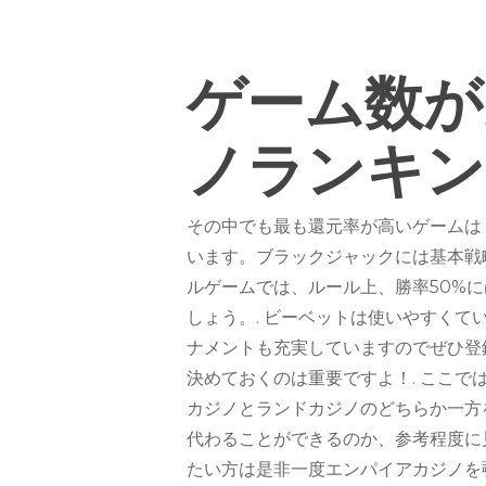
ゲーム数が
ノランキン
その中でも最も還元率が高いゲームは
います。ブラックジャックには基本戦
ルゲームでは、ルール上、勝率50%
しょう。. ビーベットは使いやすくて
ナメントも充実していますのでぜひ登
決めておくのは重要ですよ！. ここ
カジノとランドカジノのどちらか一方
代わることができるのか、参考程度に見
たい方は是非一度エンパイアカジノを