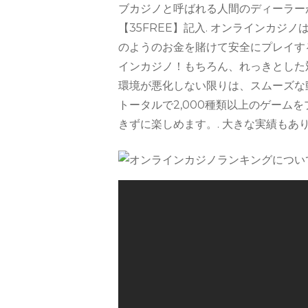
ブカジノと呼ばれる人間のディーラー
【35FREE】記入. オンラインカ
のようのお金を賭けて安全にプレイす
インカジノ！もちろん、れっきとした
環境が悪化しない限りは、スムーズな
トータルで2,000種類以上のゲー
きずに楽しめます。. 大きな実績も