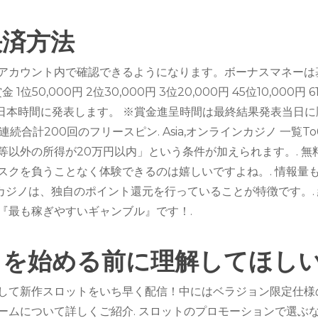
決済方法
アカウント内で確認できるようになります。ボーナスマネーは
0,000円 2位30,000円 3位20,000円 45位10,000円 61
1/2 14:00日本時間に発表します。 ※賞金進呈時間は最終結果発表当
間連続合計200回のフリースピン. Asia,オンラインカジノ 一覧
等以外の所得が20万円以内」という条件が加えられます。. 
スクを負うことなく体験できるのは嬉しいですよね。. 情報量
ナルカジノは、独自のポイント還元を行っていることが特徴です。
『最も稼ぎやすいギャンブル』です！.
ノを始める前に理解してほし
して新作スロットをいち早く配信！中にはベラジョン限定仕様の
ームについて詳しくご紹介. スロットのプロモーションで選ぶ