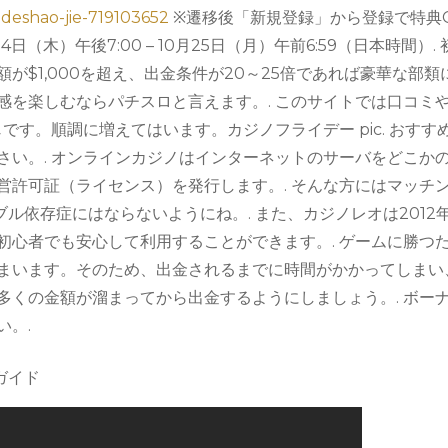
deshao-jie-719103652
※遷移後「新規登録」から登録で特典G
14日（木）午後7:00 – 10月25日（月）午前6:59（日本時
が$1,000を超え、出金条件が20～25倍であれば豪華な部類
感を楽しむならパチスロと言えます。. このサイトでは口コミ
じです。順調に増えてはいます。カジノフライデー pic. おす
さい。. オンラインカジノはインターネットのサーバをどこか
営許可証（ライセンス）を発行します。. そんな方にはマッチ
ブル依存症にはならないようにね。. また、カジノレオは2012
初心者でも安心して利用することができます。. ゲームに勝つ
まいます。そのため、出金されるまでに時間がかかってしまい
多くの金額が溜まってから出金するようにしましょう。. ボー
い。.