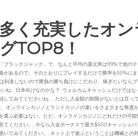
多く充実したオン
グTOP8！
「ブラックジャック」で、なんと平均の還元率は99%で他の
略があるので、そのとおりにプレイするだけで勝率を50%に
には到達しないので勝負の勝ち負けにこだわり、稼ぎたいなら
いいね、日本向けなのかな？. ウェルカムキャッシュだけでは
録してみてくださいね。. ただし入金額の制限がないとは言っ
では、オンラインカジノとランドカジノの違いをさまざまな角度
を選ぶ必要はない。ただ、オンラインカジノにどれだけの可能
てください。. 今なら入金ボーナスで最大$500キャッシュ
覗いてみてください。. ネット上で遊ぶということは機械との