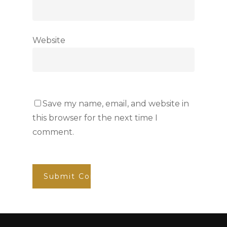
Website
Save my name, email, and website in
this browser for the next time I
comment.