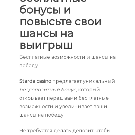
бонусы и
повысьте свои
шансы на
выигрыш
Бесплатные возможности и шансы на
победу
Starda casino
предлагает уникальный
бездепозитный бонус
, который
открывает перед вами бесплатные
возможности и увеличивает ваши
шансы на победу!
Не требуется делать депозит, чтобы