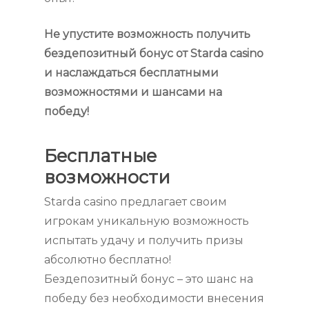
Не упустите возможность получить
бездепозитный бонус от Starda casino
и наслаждаться бесплатными
возможностями и шансами на
победу!
Бесплатные
возможности
Starda casino предлагает своим
игрокам уникальную возможность
испытать удачу и получить призы
абсолютно бесплатно!
Бездепозитный бонус – это шанс на
победу без необходимости внесения