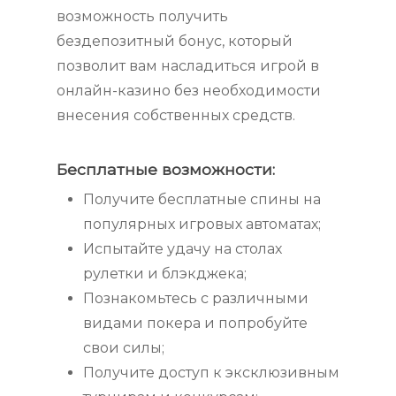
возможность получить
бездепозитный бонус, который
позволит вам насладиться игрой в
онлайн-казино без необходимости
внесения собственных средств.
Бесплатные возможности:
Получите бесплатные спины на
популярных игровых автоматах;
Испытайте удачу на столах
рулетки и блэкджека;
Познакомьтесь с различными
видами покера и попробуйте
свои силы;
Получите доступ к эксклюзивным