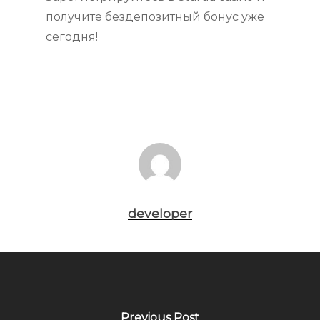
получите бездепозитный бонус уже
сегодня!
developer
Previous Post