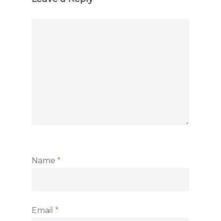
Name
*
Email
*