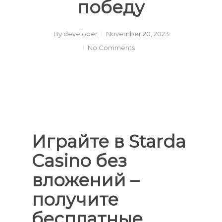
победу
By
developer
November 20, 2023
No Comments
Играйте в Starda
Casino без
вложений –
получите
бесплатные