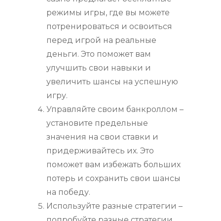
режимы игры, где вы можете
потренироваться и освоиться
перед игрой на реальные
деньги. Это поможет вам
улучшить свои навыки и
увеличить шансы на успешную
игру.
Управляйте своим банкроллом –
установите предельные
значения на свои ставки и
придерживайтесь их. Это
поможет вам избежать больших
потерь и сохранить свои шансы
на победу.
Используйте разные стратегии –
попробуйте разные стратегии