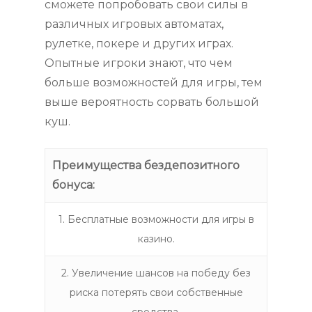
сможете попробовать свои силы в
различных игровых автоматах,
рулетке, покере и других играх.
Опытные игроки знают, что чем
больше возможностей для игры, тем
выше вероятность сорвать большой
куш.
Преимущества бездепозитного
бонуса:
1. Бесплатные возможности для игры в
казино.
2. Увеличение шансов на победу без
риска потерять свои собственные