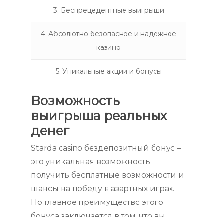
3. Беспрецедентные выигрыши
4. Абсолютно безопасное и надежное
казино
5. Уникальные акции и бонусы
Возможность
выигрыша реальных
денег
Starda casino бездепозитный бонус –
это уникальная возможность
получить бесплатные возможности и
шансы на победу в азартных играх.
Но главное преимущество этого
бонуса заключается в том, что вы