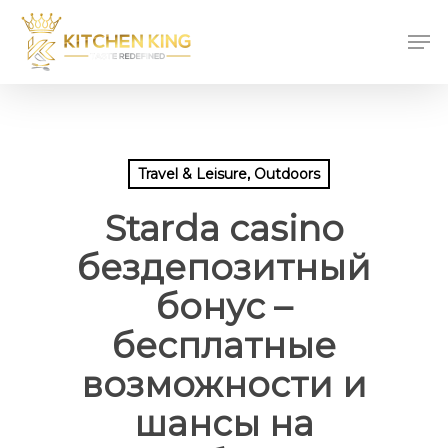
Skip
Men
to
main
content
Travel & Leisure, Outdoors
Starda casino
бездепозитный
бонус –
бесплатные
возможности и
шансы на