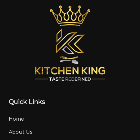
Quick Links
Home
About Us