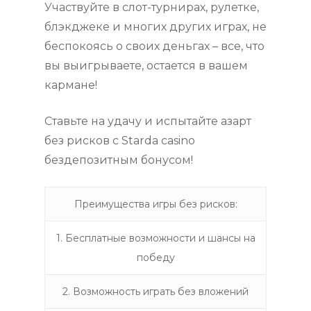
Участвуйте в слот-турнирах, рулетке,
блэкджеке и многих других играх, не
беспокоясь о своих деньгах – все, что
вы выигрываете, остается в вашем
кармане!
Ставьте на удачу и испытайте азарт
без рисков с Starda casino
бездепозитным бонусом!
Преимущества игры без рисков:
1. Бесплатные возможности и шансы на
победу
2. Возможность играть без вложений