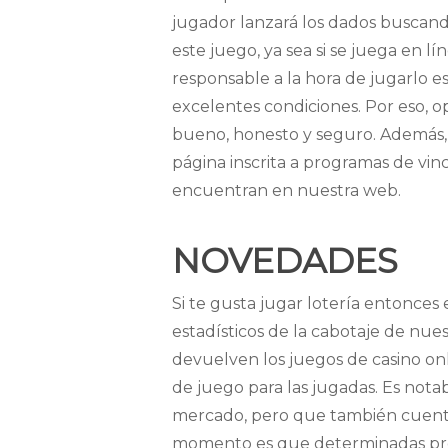
jugador lanzará los dados buscando
este juego, ya sea si se juega en lí
responsable a la hora de jugarlo 
excelentes condiciones. Por eso, o
bueno, honesto y seguro. Además,
página inscrita a programas de vin
encuentran en nuestra web.
NOVEDADES
Si te gusta jugar lotería entonces 
estadísticos de la cabotaje de nue
devuelven los juegos de casino onl
de juego para las jugadas. Es nota
mercado, pero que también cuenta
momento es que determinadas prov