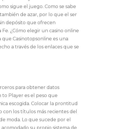
como sigue el juego. Como se sabe
o también de azar, por lo que el ser
sin depósito que ofrecen
a Fe. ¿Cómo elegir un casino online
 que Casinotopsonline es una
echo a través de los enlaces que se
terceros para obtener datos
 to Player es el peso que
ica escogida. Colocar la prontitud
 con los títulos más recientes del
 de moda. Lo que sucede por el
n acomodado su propio sistema de