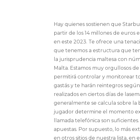
Hay quienes sostienen que Starbur
partir de los 14 millones de euros 
en este 2023. Te ofrece una tenacid
que tenemos a estructura que ten
la jurisprudencia maltesa con núme
Malta. Estamos muy orgullosos de 
permitirá controlar y monitorear 
gastás y te harán reintegros segú
realizados en ciertos días de lase
generalmente se calcula sobre la 
jugador determine el momento excl
llamada telefónica son suficientes
apuestas. Por supuesto, lo más ext
en otros sitios de nuestra lista, e