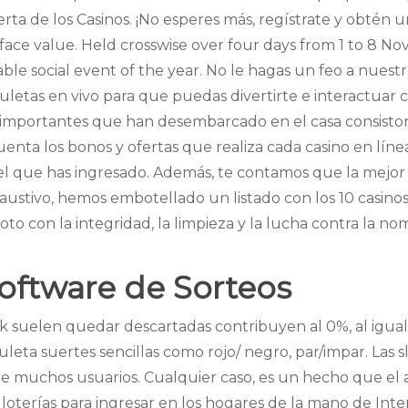
rta de los Casinos. ¡No esperes más, regístrate y obtén
t as face value. Held crosswise over four days from 1 to 8 No
ble social event of the year. No le hagas un feo a nuestr
letas en vivo para que puedas divertirte e interactuar c
 importantes que han desembarcado en el casa consistori
cuenta los bonos y ofertas que realiza cada casino en l
 que has ingresado. Además, te contamos que la mejor 
austivo, hemos embotellado un listado con los 10 casinos
to con la integridad, la limpieza y la lucha contra la no
oftware de Sorteos
k suelen quedar descartadas contribuyen al 0%, al igual 
leta suertes sencillas como rojo/ negro, par/impar. Las 
de muchos usuarios. Cualquier caso, es un hecho que el 
 loterías para ingresar en los hogares de la mano de Int