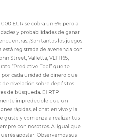
s. 000 EUR se cobra un 6% pero a
ilidades y probabilidades de ganar
 encuentras. ¡Son tantos los juegos
 está registrada de avenencia con
hn Street, Valletta, VLT1165,
ato “Predictive Tool” que te
s por cada unidad de dinero que
 de nivelación sobre depósitos
tores de búsqueda. El RTP
ivamente impredecible que un
s rápidas, el chat en vivo y la
e guste y comienza a realizar tus
siempre con nosotros. Al igual que
os querés apostar. Observemos sus