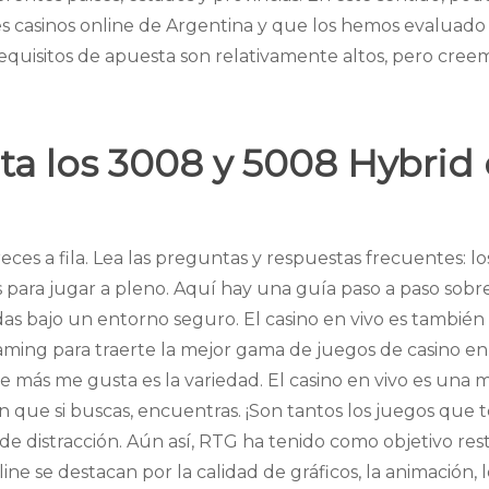
s casinos online de Argentina y que los hemos evaluado c
quisitos de apuesta son relativamente altos, pero cre
a los 3008 y 5008 Hybrid 
eces a fila. Lea las preguntas y respuestas frecuentes: lo
para jugar a pleno. Aquí hay una guía paso a paso sobr
das bajo un entorno seguro. El casino en vivo es también
ming para traerte la mejor gama de juegos de casino en v
 más me gusta es la variedad. El casino en vivo es una m
Dicen que si buscas, encuentras. ¡Son tantos los juegos q
e distracción. Aún así, RTG ha tenido como objetivo rest
ine se destacan por la calidad de gráficos, la animación, l