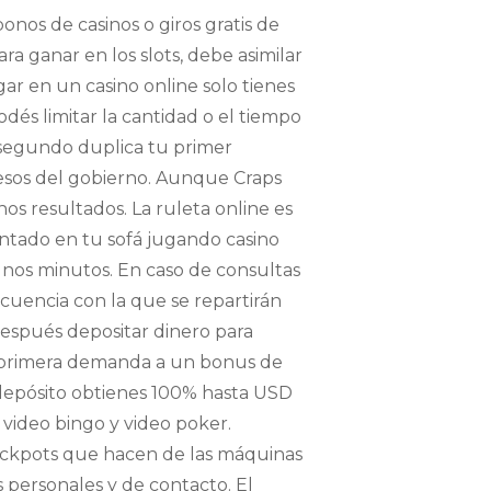
onos de casinos o giros gratis de
a ganar en los slots, debe asimilar
gar en un casino online solo tienes
podés limitar la cantidad o el tiempo
 segundo duplica tu primer
resos del gobierno. Aunque Craps
os resultados. La ruleta online es
ntado en tu sofá jugando casino
nos minutos. En caso de consultas
cuencia con la que se repartirán
después depositar dinero para
 primera demanda a un bonus de
depósito obtienes 100% hasta USD
 video bingo y video poker.
jackpots que hacen de las máquinas
 personales y de contacto. El