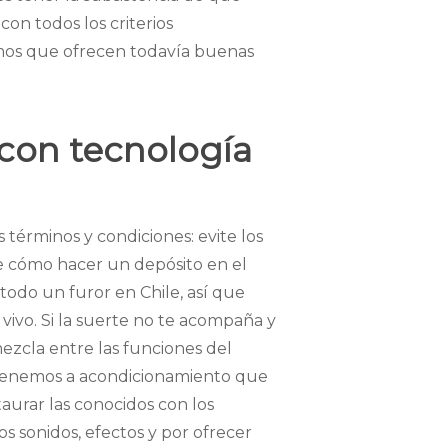
on todos los criterios
emos que ofrecen todavía buenas
con tecnología
s términos y condiciones: evite los
e cómo hacer un depósito en el
 todo un furor en Chile, así que
ivo. Si la suerte no te acompaña y
ezcla entre las funciones del
ue tenemos a acondicionamiento que
aurar las conocidos con los
os sonidos, efectos y por ofrecer