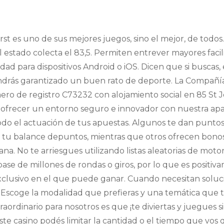
st es uno de sus mejores juegos, sino el mejor, de todo
el estado colecta el 83,5. Permiten entrever mayores fac
ad para dispositivos Android o iOS. Dicen que si buscas,
drás garantizado un buen rato de deporte. La Compañía
ro de registro C73232 con alojamiento social en 85 St Jo
ofrecer un entorno seguro e innovador con nuestra apar
todo el actuación de tus apuestas. Algunos te dan punto
n tu balance depuntos, mientras que otros ofrecen bonos
mana. No te arriesgues utilizando listas aleatorias de mo
base de millones de rondas o giros, por lo que es posit
usivo en el que puede ganar. Cuando necesitan solucione
. Escoge la modalidad que prefieras y una temática que t
raordinario para nosotros es que ¡te diviertas y juegues 
n este casino podés limitar la cantidad o el tiempo que v