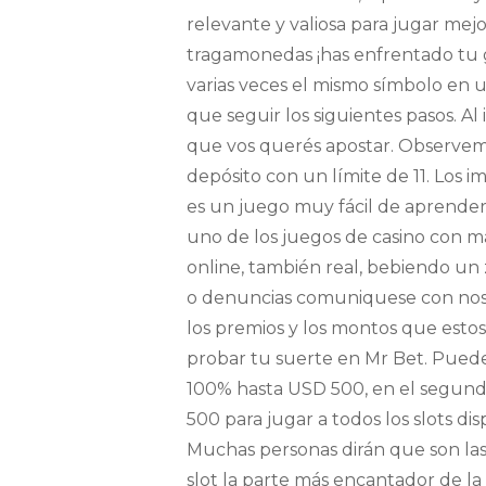
relevante y valiosa para jugar mejo
tragamonedas ¡has enfrentado tu gu
varias veces el mismo símbolo en un
que seguir los siguientes pasos. Al 
que vos querés apostar. Observem
depósito con un límite de 11. Los 
es un juego muy fácil de aprender 
uno de los juegos de casino con m
online, también real, bebiendo u
o denuncias comuniquese con nosot
los premios y los montos que estos
probar tu suerte en Mr Bet. Pued
100% hasta USD 500, en el segund
500 para jugar a todos los slots di
Muchas personas dirán que son las
slot la parte más encantador de la