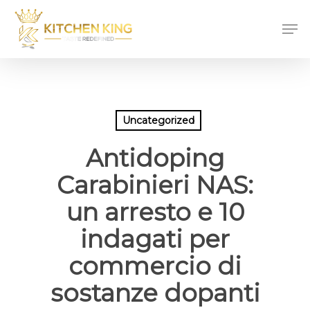
Skip
Men
to
main
content
Uncategorized
Antidoping
Carabinieri NAS:
un arresto e 10
indagati per
commercio di
sostanze dopanti