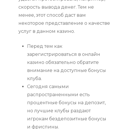
скорость вывода денег. Тем не
менее, этот способ даст вам
некоторое представление о качестве
услуг в данном казино.
Перед тем как
зарегистрироваться в онлайн
казино обязательно обратите
внимание на доступные бонусы
клуба.
Сегодня самыми
распространенными есть
процентные бонусы на депозит,
но лучшие клубы раздают
игрокам бездепозитные бонусы
и фриспины.