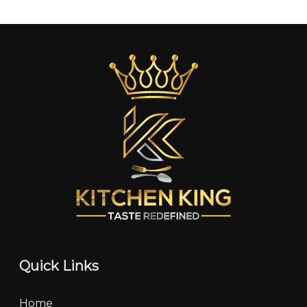
Quick Links
Home