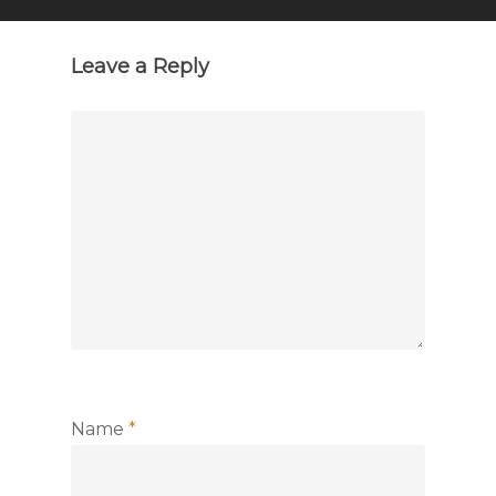
Leave a Reply
Name
*