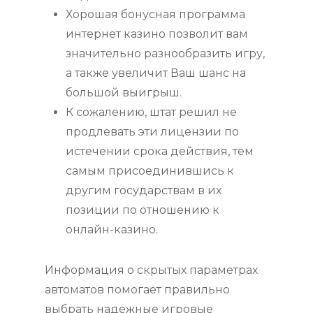
Хорошая бонусная программа
интернет казино позволит вам
значительно разнообразить игру,
а также увеличит Ваш шанс на
большой выигрыш.
К сожалению, штат решил не
продлевать эти лицензии по
истечении срока действия, тем
самым присоединившись к
другим государствам в их
позиции по отношению к
онлайн-казино.
Информация о скрытых параметрах
автоматов помогает правильно
выбрать надежные игровые