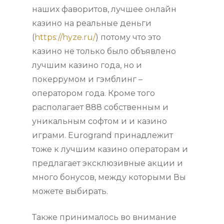
наших фаворитов, лучшее онлайн
казино на реальные деньги
(
https://hyze.ru/
) потому что это
казино не только было объявлено
лучшим казино года, но и
покеррумом и гэмблинг –
оператором года. Кроме того
располагает 888 собственным и
уникальным софтом и и казино
играми. Eurogrand принадлежит
тоже к лучшим казино операторам и
предлагает эксклюзивные акции и
много бонусов, между которыми Вы
можете выбирать.
Также принималось во внимание