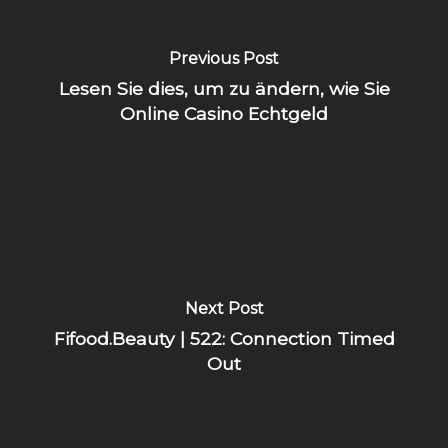
Previous Post
Lesen Sie dies, um zu ändern, wie Sie
Online Casino Echtgeld
Next Post
Fifood.Beauty | 522: Connection Timed
Out