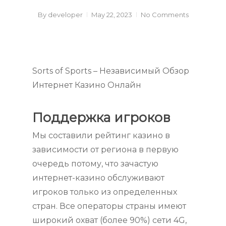
By
developer
May 22, 2023
No Comments
Sorts of Sports – Независимый Обзор
Интернет Казино Онлайн
Поддержка игроков
Мы составили рейтинг казино в
зависимости от региона в первую
очередь потому, что зачастую
интернет-казино обслуживают
игроков только из определенных
стран. Все операторы страны имеют
широкий охват (более 90%) сети 4G,