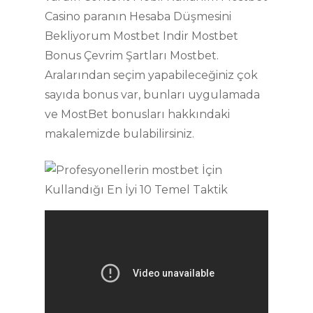
Casino paranın Hesaba Düşmesini
Bekliyorum Mostbet Indir Mostbet
Bonus Çevrim Şartları Mostbet.
Aralarından seçim yapabileceğiniz çok
sayıda bonus var, bunları uygulamada
ve MostBet bonusları hakkındaki
makalemizde bulabilirsiniz.