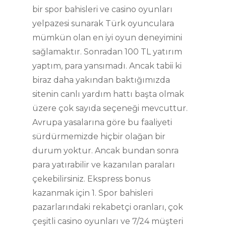
bir spor bahisleri ve casino oyunları
yelpazesi sunarak Türk oyunculara
mümkün olan en iyi oyun deneyimini
sağlamaktır. Sonradan 100 TL yatırım
yaptım, para yansımadı. Ancak tabii ki
biraz daha yakından baktığımızda
sitenin canlı yardım hattı başta olmak
üzere çok sayıda seçeneği mevcuttur.
Avrupa yasalarına göre bu faaliyeti
sürdürmemizde hiçbir olağan bir
durum yoktur. Ancak bundan sonra
para yatırabilir ve kazanılan paraları
çekebilirsiniz. Ekspress bonus
kazanmak için 1. Spor bahisleri
pazarlarındaki rekabetçi oranları, çok
çeşitli casino oyunları ve 7/24 müşteri