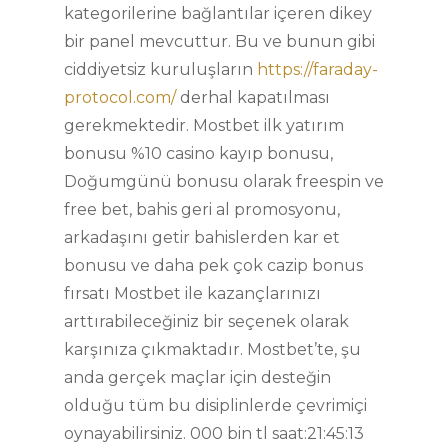
kategorilerine bağlantılar içeren dikey
bir panel mevcuttur. Bu ve bunun gibi
ciddiyetsiz kuruluşların
https://faraday-
protocol.com/
derhal kapatılması
gerekmektedir. Mostbet ilk yatırım
bonusu %10 casino kayıp bonusu,
Doğumgünü bonusu olarak freespin ve
free bet, bahis geri al promosyonu,
arkadaşını getir bahislerden kar et
bonusu ve daha pek çok cazip bonus
fırsatı Mostbet ile kazançlarınızı
arttırabileceğiniz bir seçenek olarak
karşınıza çıkmaktadır. Mostbet’te, şu
anda gerçek maçlar için desteğin
olduğu tüm bu disiplinlerde çevrimiçi
oynayabilirsiniz. 000 bin tl saat:21:45:13