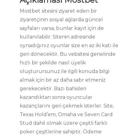
Mostbet sitesini ziyaret eden bir
ziyaretçinin sosyal ağlarda güncel
sayfaları varsa, bunlar kayıt için de
kullanılabilir. Sitenin adresinde
oynadığınız oyunlar size en az iki katı ile
geri dönecektir. Bu vebsitesi genelinde
hızlı bir şekilde nasıl üyelik
oluşturursunuz ile ilgili konuda bilgi
almak için bir az daha sabr etmeniz
gerekecektir. Bazı bahisleri
kazandıktan sonra oyuncular
kazançlarını geri çekmek isterler. Site,
Texas Hold’em, Omaha ve Seven Card
Stud dahil olmak üzere çeşitli farklı
poker çeşitlerine sahiptir. Ödeme