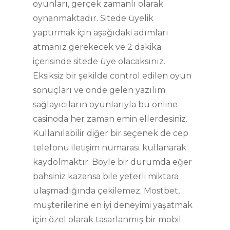
oyunları, gerçek zamanlı olarak
oynanmaktadır. Sitede üyelik
yaptırmak için aşağıdaki adımları
atmanız gerekecek ve 2 dakika
içerisinde sitede üye olacaksınız.
Eksiksiz bir şekilde control edilen oyun
sonuçları ve önde gelen yazılım
sağlayıcıların oyunlarıyla bu online
casinoda her zaman emin ellerdesiniz.
Kullanılabilir diğer bir seçenek de cep
telefonu iletişim numarası kullanarak
kaydolmaktır. Böyle bir durumda eğer
bahsiniz kazansa bile yeterli miktara
ulaşmadığında çekilemez. Mostbet,
müşterilerine en iyi deneyimi yaşatmak
için özel olarak tasarlanmış bir mobil