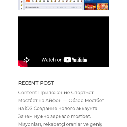
RECENT POST
Content Приложение СпортБет
Мостбет на Айфон — Обзор Мостбет
на iOS Создание нового аккаунта
Зачем нужно зеркало mostbet.
Misyonları, rekabetçi oranlar ve geniş