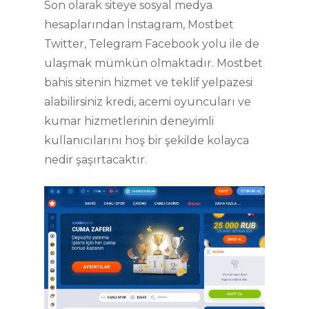
Son olarak siteye sosyal medya
hesaplarından İnstagram, Mostbet
Twitter, Telegram Facebook yolu ile de
ulaşmak mümkün olmaktadır. Mostbet
bahis sitenin hizmet ve teklif yelpazesi
alabilirsiniz kredi, acemi oyuncuları ve
kumar hizmetlerinin deneyimli
kullanıcılarını hoş bir şekilde kolayca
nedir şaşırtacaktır.