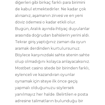
diğerleri gibi birkaç farklı para birimini
de kabul etmektedirler. Ne kadar çok
alırsanız, aşamanın zirvesi ve en yeni
döviz ödemesi o kadar etkili olur.
Bugün, Aralık ayında ihtiyaç duyulanlar
arasında doğrudan bahislerin yerini aldı.
Tekrar giriş yaptığınız zaman da oyun
aramak derdinden kurtulursunuz.
Böylece karşınızdaki sahte sitenin sahte
olup olmadığını kolayca anlayacaksınız.
Mostbet casino sitede bir birinden farklı,
eylenceli ve kazandıran oyunlar
oynamak için siteye ilk önce geçiş
yapmalı olduğunuzu söylersek
yanılmayız her halde. Belirtilen e posta
adresine talimatların bulunduğu bir