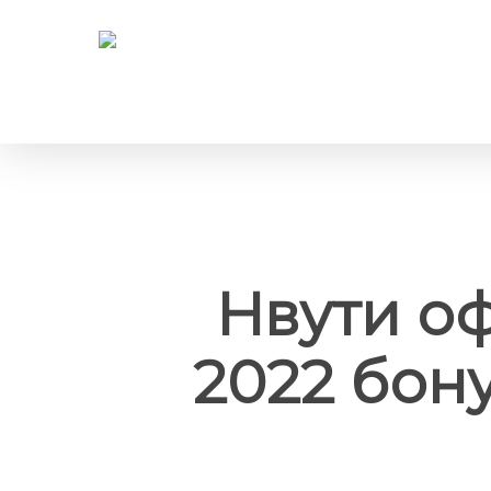
Skip
to
main
content
Нвути о
2022 бон