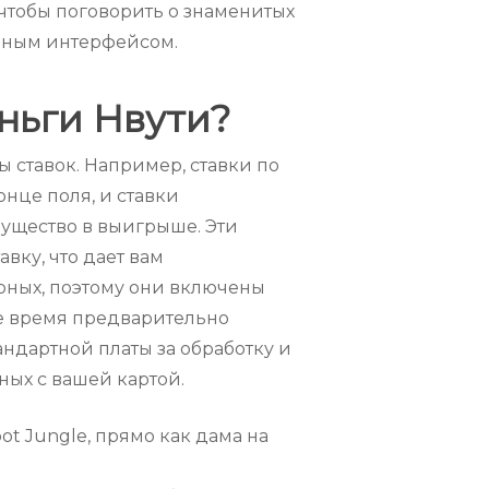
 чтобы поговорить о знаменитых
обным интерфейсом.
еньги Нвути?
ы ставок. Например, ставки по
онце поля, и ставки
мущество в выигрыше. Эти
вку, что дает вам
рных, поэтому они включены
ее время предварительно
андартной платы за обработку и
ных с вашей картой.
ot Jungle, прямо как дама на