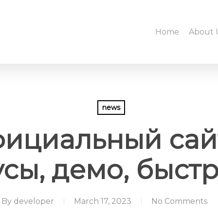
Home
About 
news
фициальный сайт
усы, демо, быст
By
developer
March 17, 2023
No Comments