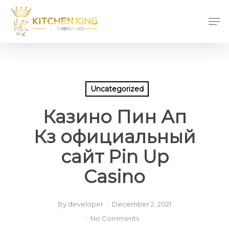
Skip
Men
to
main
content
Uncategorized
Казино Пин Ап
Кз официальный
сайт Pin Up
Casino
By
developer
December 2, 2021
No Comments