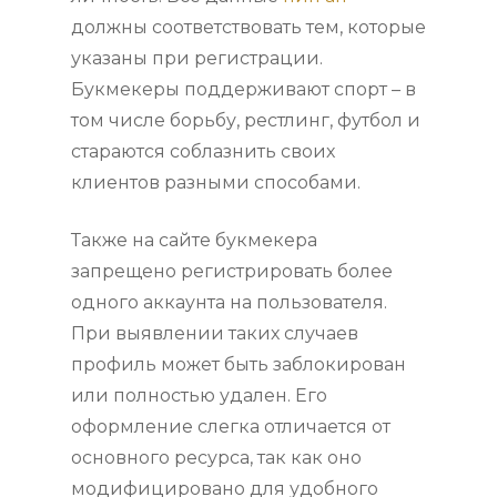
должны соответствовать тем, которые
указаны при регистрации.
Букмекеры поддерживают спорт – в
том числе борьбу, рестлинг, футбол и
стараются соблазнить своих
клиентов разными способами.
Также на сайте букмекера
запрещено регистрировать более
одного аккаунта на пользователя.
При выявлении таких случаев
профиль может быть заблокирован
или полностью удален. Его
оформление слегка отличается от
основного ресурса, так как оно
модифицировано для удобного