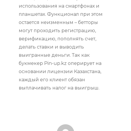
использования на смартфонах и
планшетах. Функционал при этом
остается неизменным – бетторы
могут проходить регистрацию,
верификацию, пополнять счет,
делать ставки и выводить
выигранные деньги. Так как
букмекер Pin-up.kz оперирует на
основании лицензии Казахстана,
каждый его клиент обязан
выплачивать налог на выигрыш.