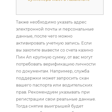
Также необходимо указать адрес
электронной почты и персональные
данные, после чего можно
активировать учетную запись. Если
вы захотите вывести со счета казино
Пин Ап крупную сумму, от вас могут
потребовать верификацию личности
по документам. Например, служба
поддержки может запросить скан
вашего паспорта или водительских
прав. Рекомендуем указывать при
регистрации свои реальные данные.
Тогда снятие выигрышей будет