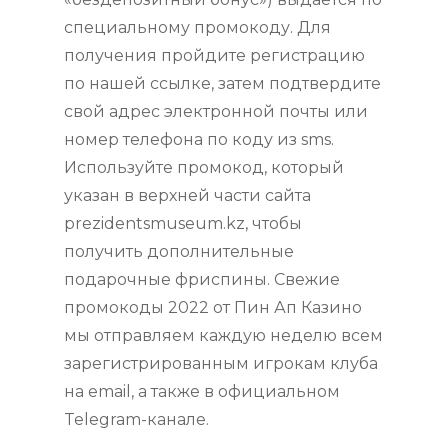
специальному промокоду. Для
получения пройдите регистрацию
по нашей ссылке, затем подтвердите
свой адрес электронной почты или
номер телефона по коду из sms.
Используйте промокод, который
указан в верхней части сайта
prezidentsmuseum.kz, чтобы
получить дополнительные
подарочные фриспины. Свежие
промокоды 2022 от Пин Ап Казино
мы отправляем каждую неделю всем
зарегистрированным игрокам клуба
на email, а также в официальном
Telegram-канале.