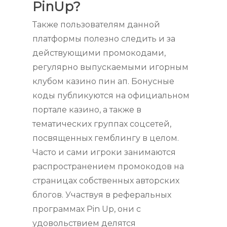
PinUp?
Также пользователям данной
платформы полезно следить и за
действующими промокодами,
регулярно выпускаемыми игорным
клубом казино пин ап. Бонусные
коды публикуются на официальном
портале казино, а также в
тематических группах соцсетей,
посвященных гемблингу в целом.
Часто и сами игроки занимаются
распространением промокодов на
страницах собственных авторских
блогов. Участвуя в реферальных
программах Pin Up, они с
удовольствием делятся