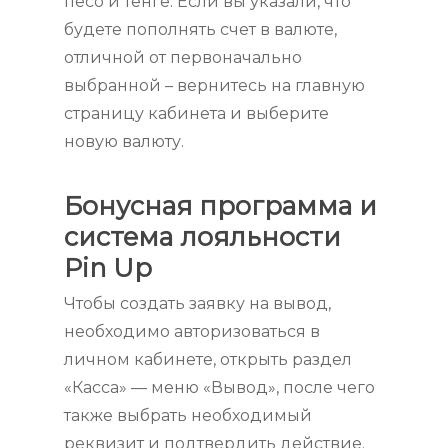
песо и тенге. Если вы указали, что
будете пополнять счет в валюте,
отличной от первоначально
выбранной – вернитесь на главную
страницу кабинета и выберите
новую валюту.
Бонусная программа и
система лояльности
Pin Up
Чтобы создать заявку на вывод,
необходимо авторизоваться в
личном кабинете, открыть раздел
«Касса» — меню «Вывод», после чего
также выбрать необходимый
реквизит и подтвердить действие.