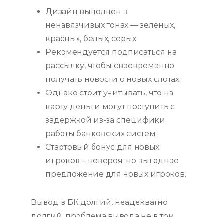
Дизайн выполнен в
ненавязчивых тонах — зеленых,
красных, белых, серых.
Рекомендуется подписаться на
рассылку, чтобы своевременно
получать новости о новых слотах.
Однако стоит учитывать, что на
карту деньги могут поступить с
задержкой из-за специфики
работы банковских систем.
Стартовый бонус для новых
игроков – невероятно выгодное
предложение для новых игроков.
Вывод в БК долгий, неадекватно
долгий, проблема вывода не в том,