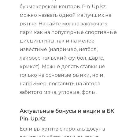
букмекерской конторы Pin-Up.kz
можно назвать одной из лучших на
рынке. На сайте можно заключать
пари как на популярные спортивные
дисциплины, так и на менее
известные (например, нетбол,
лакросс, гэльский футбол, дартс,
крикет). Можно делать ставки не
только на основные рынки, но и,
например, поставить на автора
забитого мяча, угловые, фолы.
Актуальные бонусы и акции в БК
Pin-Up.Kz
Если вы хотите скоротать досуг в