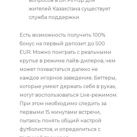
вопросов в БК Pin-up для
жителей Казахстана существует
служба поддержки.
Есть возможность получить 100%
бонус на первый депозит до 500
EUR. Можно поиграть с реальными
крупье в режиме лайв-дилеров, чем
может похвастаться далеко не
каждое игорное заведение. Беттеры,
которые умеют держать себя в руках,
могут воспользоваться Live-режимом.
При этом необходимо следить за
первыми 15 минутами встречи,
пытаясь понять общий настрой
футболистов, и определиться с