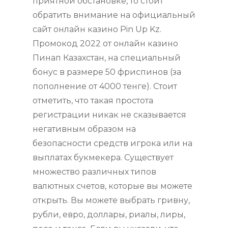
приятной обстановке, то стоит
обратить внимание на официальный
сайт онлайн казино Pin Up Kz.
Промокод 2022 от онлайн казино
Пинап Казахстан, на специальный
бонус в размере 50 фриспинов (за
пополнение от 4000 тенге). Стоит
отметить, что такая простота
регистрации никак не сказывается
негативным образом на
безопасности средств игрока или на
выплатах букмекера. Существует
множество различных типов
валютных счетов, которые вы можете
открыть. Вы можете выбрать гривну,
рубли, евро, доллары, риалы, лиры,