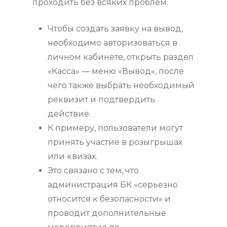
проходить без всяких проблем.
Чтобы создать заявку на вывод,
необходимо авторизоваться в
личном кабинете, открыть раздел
«Касса» — меню «Вывод», после
чего также выбрать необходимый
реквизит и подтвердить
действие.
К примеру, пользователи могут
принять участие в розыгрышах
или квизах.
Это связано с тем, что
администрация БК «серьезно
относится к безопасности» и
проводит дополнительные