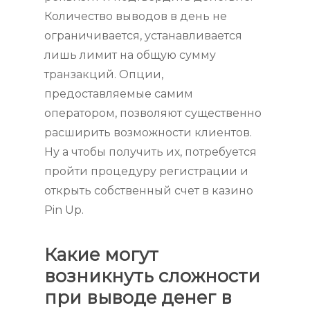
Количество выводов в день не
ограничивается, устанавливается
лишь лимит на общую сумму
транзакций. Опции,
предоставляемые самим
оператором, позволяют существенно
расширить возможности клиентов.
Ну а чтобы получить их, потребуется
пройти процедуру регистрации и
открыть собственный счет в казино
Pin Up.
Какие могут
возникнуть сложности
при выводе денег в