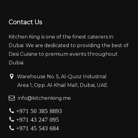
Contact Us
Kitchen King is one of the finest caterers in
Dubai. We are dedicated to providing the best of
Desi Cuisine to premium events throughout
Dubai.
‏‏‎ ‎‏‏ ‎‎‎‏‏‎Warehouse No. 5, Al-Quoz Industrial
‏‏‎ ‎‏‏‎ ‎‏‏‎ ‎‏‏‎ ‏‏‎ ‏‏‎ ‎‏‏‎ ‎‏‏‎‎Area 1, Opp. Al-Khail Mall, Dubai, UAE.
‏‏info@kitchenking.me
+971 50 385 8893
+971 43 247 095
+971 45 543 684