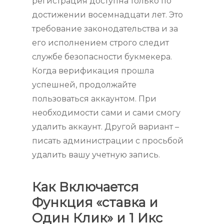
регистрация доступна только по
достижении восемнадцати лет. Это
требование законодательства и за
его исполнением строго следит
службе безопасности букмекера.
Когда верификация прошла
успешней, продолжайте
пользоваться аккаунтом. При
необходимости сами и сами смогу
удалить аккаунт. Другой вариант –
писать администрации с просьбой
удалить вашу учетную запись.
Как Включается
Функция «ставка и
Один Клик» и 1 Икс