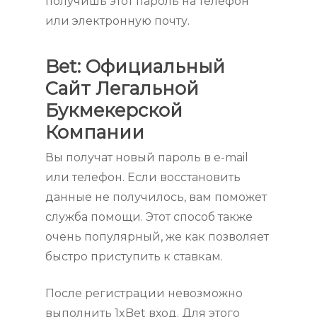
получишь этот пароль на телефон
или электронную почту.
Bet: Официальный
Сайт Легальной
Букмекерской
Компании
Вы получат новый пароль в e-mail
или телефон. Если восстановить
данные не получилось, вам поможет
служба помощи. Этот способ также
очень популярный, же как позволяет
быстро приступить к ставкам.
После регистрации невозможно
выполнить 1xBet вход. Для этого