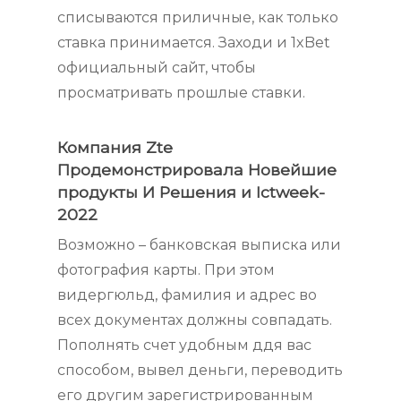
списываются приличные, как только
ставка принимается. Заходи и 1xBet
официальный сайт, чтобы
просматривать прошлые ставки.
Компания Zte
Продемонстрировала Новейшие
продукты И Решения и Ictweek-
2022
Возможно – банковская выписка или
фотография карты. При этом
видергюльд, фамилия и адрес во
всех документах должны совпадать.
Пополнять счет удобным ддя вас
способом, вывел деньги, переводить
его другим зарегистрированным