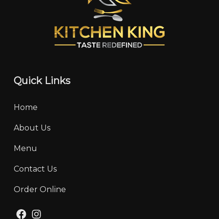
Quick Links
Home
About Us
Menu
Contact Us
Order Online
Facebook
Instagram