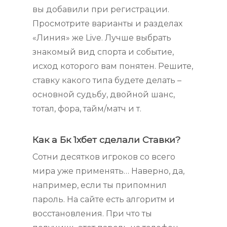
вы добавили при регистрации.
Просмотрите варианты и разделах
«Линия» же Live. Лучше выбрать
знакомый вид спорта и событие,
исход которого вам понятен. Решите,
ставку какого типа будете делать –
основной судьбу, двойной шанс,
тотал, фора, тайм/матч и т.
Как а Бк 1хбет сделали Ставки?
Сотни десятков игроков со всего
мира уже применять… Наверно, да,
например, если ты припомнил
пароль. На сайте есть алгоритм и
восстановления. При что ты