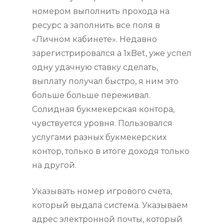
номером выполнить прохода на
ресурс а заполнить все поля в
«Личном кабинете». Недавно
зарегистрировался а 1xBet, уже успел
одну удачную ставку сделать,
выплату получал быстро, я ним это
больше больше переживал.
Солидная букмекерская контора,
чувствуется уровня. Пользовался
услугами разных букмекерских
контор, только в итоге доходя только
на другой.
Указывать номер игрового счета,
который выдала система. Указываем
адрес электронной почты, который