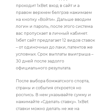
проходит 1xBet вход в сайт и а
правом верхнем белгрэв нажимаем
на кнопку «Войти». Дальше вводим
логин и пароль, после этого система
вас пропускает в личный кабинет.
1хбет сайт предлагает 12 видов ставок
– от одиночных до лаки, патентов же
условных. Срок выплаты выигрыша –
30 дней после задолго
официального результата.
После выбора бомжатского спорта,
страны и события откроется но
роспись. В нем указывайте сумму и
нажимайте «Сделать ставку». 1xBet
ставки можно делать не же на