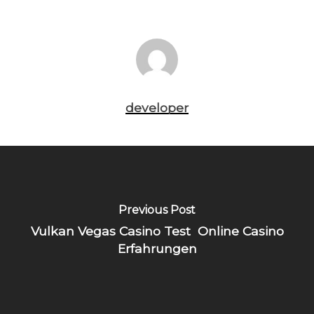
developer
Previous Post
Vulkan Vegas Casino Test ️ Online Casino
Erfahrungen