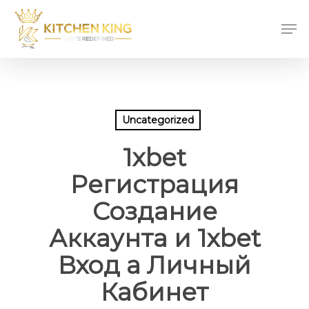
Skip
Men
to
main
content
Uncategorized
1xbet
Регистрация
Создание
Аккаунта и 1xbet
Вход а Личный
Кабинет