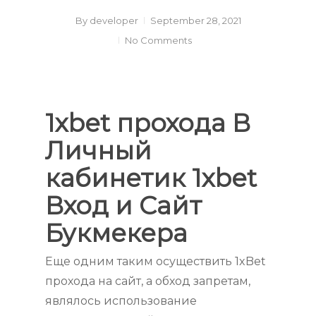
By
developer
September 28, 2021
No Comments
1xbet прохода В
Личный
кабинетик 1xbet
Вход и Сайт
Букмекера
Еще одним таким осуществить 1xBet
прохода на сайт, а обход запретам,
являлось использование