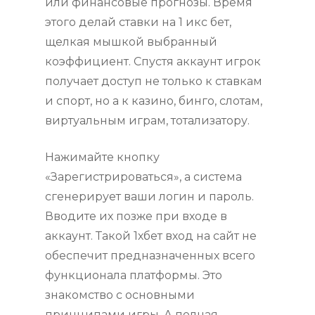
или финансовые прогнозы. Время
этого делай ставки на 1 икс бет,
щелкая мышкой выбранный
коэффициент. Спустя аккаунт игрок
получает доступ не только к ставкам
и спорт, но а к казино, бинго, слотам,
виртуальным играм, тотализатору.
Нажимайте кнопку
«Зарегистрироваться», а система
сгенерирует ваши логин и пароль.
Вводите их позже при входе в
аккаунт. Такой 1хбет вход на сайт не
обеспечит предназначенных всего
функционала платформы. Это
знакомство с основными
принципами игры. А полная