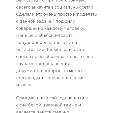
регистрацию при посторонней
своего аккаунта а социальных сетях.
Сделали это очень просто и поделать
с данной задачей под силу
совершенно каждому человеку,
меньше и объясняется эта
популярность данного вида
регистрации. Только только этот
способ но освобождает нового члена
клуба от предоставления
документов, которые но могли
подтвердить совершеннолетие
игрока.
Официальный сайт сделанный в
сине-белой цветовой гамме и
является действительно