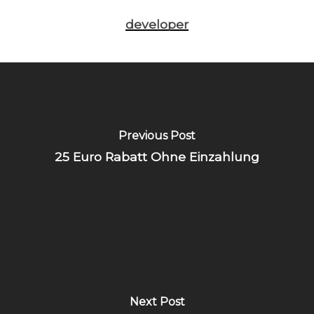
developer
Previous Post
25 Euro Rabatt Ohne Einzahlung
Next Post