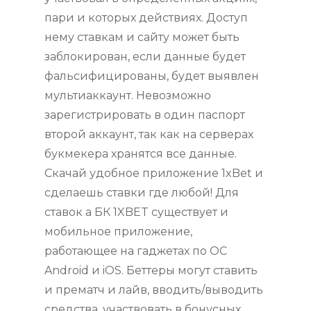
пари и которых действиях. Доступ
нему ставкам и сайту может быть
заблокирован, если данные будет
фальсифицированы, будет выявлен
мультиаккаунт. Невозможно
зарегистрировать в один паспорт
второй аккаунт, так как на серверах
букмекера хранятся все данные.
Скачай удобное приложение 1xBet и
сделаешь ставки где любой! Для
ставок а БК 1XBET существует и
мобильное приложение,
работающее на гаджетах по ОС
Android и iOS. Беттеры могут ставить
и прематч и лайв, вводить/выводить
средства, участвовать в бонусных