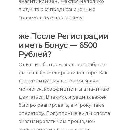
аналитикой занимаются не только
люди, также предназначенные
современные программы.
же После Регистрации
иметь Бонус — 6500
Рублей?
Опытные бетторы знал, как работает
рынок в букмекерской конторе. Как
только ситуация во время матча
меняется, коэффициенты а начинают
двигаться. В таких ситуациях важен
быстро реагировать, а игроку, так а
оператору. Популярные виды спорта
анализировать чем проще, чем
эксклюзивные. Специалисты,