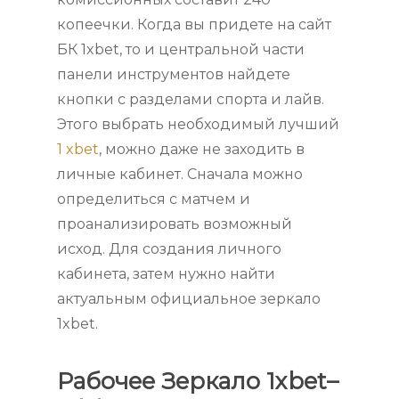
копеечки. Когда вы придете на сайт
БК 1xbet, то и центральной части
панели инструментов найдете
кнопки с разделами спорта и лайв.
Этого выбрать необходимый лучший
1 xbet
, можно даже не заходить в
личные кабинет. Сначала можно
определиться с матчем и
проанализировать возможный
исход. Для создания личного
кабинета, затем нужно найти
актуальным официальное зеркало
1xbet.
Рабочее Зеркало 1xbet–