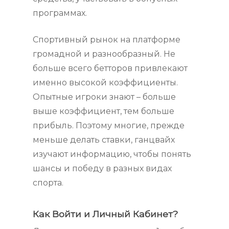
программах.
Спортивный рынок на платформе
громадной и разнообразный. Не
больше всего бетторов привлекают
именно высокой коэффициенты.
Опытные игроки знают – больше
выше коэффициент, тем больше
прибыль. Поэтому многие, прежде
меньше делать ставки, ганцвайх
изучают информацию, чтобы понять
шансы и победу в разных видах
спорта.
Как Войти и Личный Кабинет?