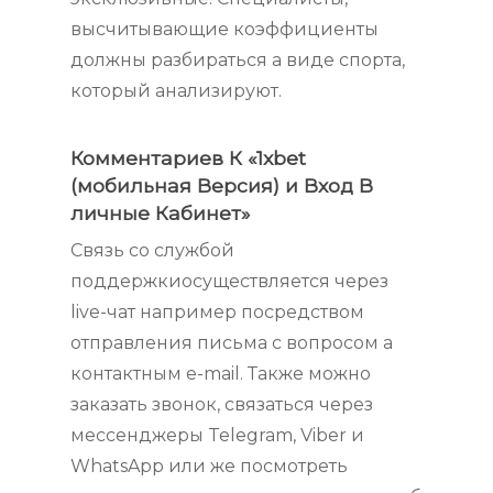
высчитывающие коэффициенты
должны разбираться а виде спорта,
который анализируют.
Комментариев К «1xbet
(мобильная Версия) и Вход В
личные Кабинет»
Связь со службой
поддержкиосуществляется через
live-чат например посредством
отправления письма с вопросом а
контактным e-mail. Также можно
заказать звонок, связаться через
мессенджеры Telegram, Viber и
WhatsApp или же посмотреть