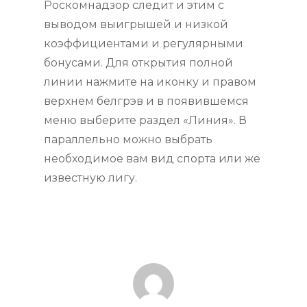
Роскомнадзор следит и этим с
выводом выигрышей и низкой
коэффициентами и регулярными
бонусами. Для открытия полной
линии нажмите на иконку и правом
верхнем белгрэв и в появившемся
меню выберите раздел «Линия». В
параллельно можно выбрать
необходимое вам вид спорта или же
известную лигу.