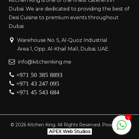
Kitchen King is one of the finest caterers in
Dubai. We are dedicated to providing the best of
Desi Cuisine to premium events throughout
Dubai.
‏‏‎ ‎‏‏ ‎‎‎‏‏‎Warehouse No. 5, Al-Quoz Industrial
‏‏‎ ‎‏‏‎ ‎‏‏‎ ‎‏‏‎ ‏‏‎ ‏‏‎ ‎‏‏‎ ‎‏‏‎‎Area 1, Opp. Al-Khail Mall, Dubai, UAE.
‏‏info@kitchenking.me
+971 50 385 8893
+971 43 247 095
+971 45 543 684
1
© 2026 Kitchen King. All Rights Reserved. Powered by
APEX Web Studios