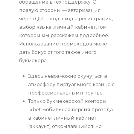
обращение в техподдержку. С
правую стороны — авторизация
через QR — код, вход а регистрация,
выбор языка, личный кабинет, том
котором мы расскажем подробнее.
Использование промокодов может
дать бонус от того также иного
букмекера.
Здесь невозможно окунуться в
атмосферу виртуального казино с
профессиональными крупье.
Только букмекерской конторы
1xbet мобильная версия прохода
в кабинет личный кабинет
(аккаунт) открывавшийся, но