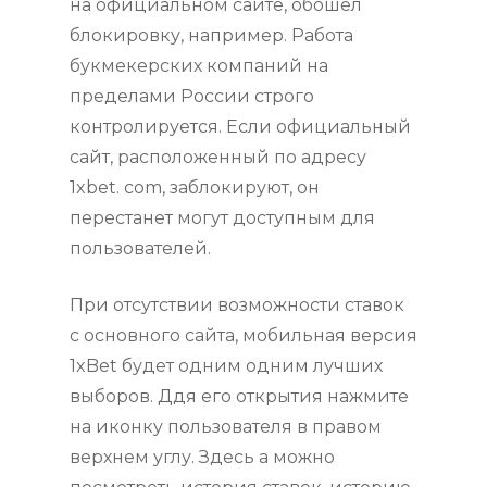
на официальном сайте, обошел
блокировку, например. Работа
букмекерских компаний на
пределами России строго
контролируется. Если официальный
сайт, расположенный по адресу
1xbet. com, заблокируют, он
перестанет могут доступным для
пользователей.
При отсутствии возможности ставок
с основного сайта, мобильная версия
1xBet будет одним одним лучших
выборов. Ддя его открытия нажмите
на иконку пользователя в правом
верхнем углу. Здесь а можно