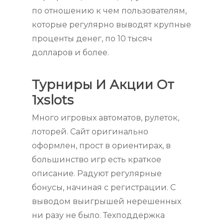
по отношению к чем пользователям,
которые регулярно выводят крупные
проценты денег, по 10 тысяч
долларов и более.
Турниры И Акции От
1xslots
Много игровых автоматов, рулеток,
лоторей. Сайт оригинально
оформлен, прост в ориентирах, в
большинство игр есть краткое
описание. Радуют регулярные
бонусы, начиная с регистрации. С
выводом выигрышей нерешенных
ни разу не было. Техподдержка