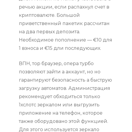
речью акции, если распахнул счет в
криптовалюте. Большой
приветственный пакетик рассчитан
на два первых депозита.
Необходимое пополнение — €10 для
1 взноса и €15 дли последующих.
ВПН, тор браузер, опера турбо
позволяют зайти а аккаунт, но но
гарантируют безопасность а быструю
загрузку автоматов. Администрация
рекомендует обходиться только
1хслотс зеркалом или выгрузить
приложение на телефон, которое
также оборудовано этой функцией.
Для этого используется зеркало