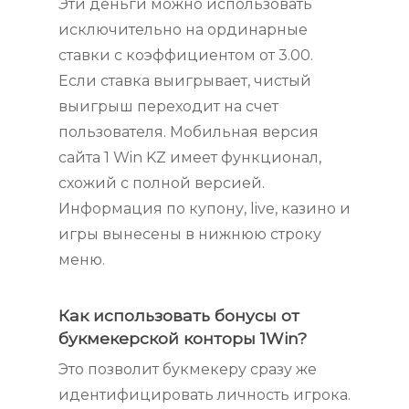
Эти деньги можно использовать
исключительно на ординарные
ставки с коэффициентом от 3.00.
Если ставка выигрывает, чистый
выигрыш переходит на счет
пользователя. Мобильная версия
сайта 1 Win KZ имеет функционал,
схожий с полной версией.
Информация по купону, live, казино и
игры вынесены в нижнюю строку
меню.
Как использовать бонусы от
букмекерской конторы 1Win?
Это позволит букмекеру сразу же
идентифицировать личность игрока.