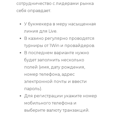
сотрудничество с лидерами рынка
себя оправдает.
У букмекера в меру насыщенная
линия для Live.
В казино регулярно проводятся
турниры от 1Win и провайдеров.
В последнем варианте нужно
будет заполнить несколько
полей (имя, дату рождения,
номер телефона, адрес
электронной почты и ввести
пароль).
Для регистрации укажите номер
мобильного телефона и
выберите валюту транзакций.