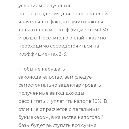
условием получения
вознаграждения для пользователей
является тот факт, что учитываются
только ставки с коэффициентом 1.30
и выше. Посетителю онлайн казино
необходимо сосредоточиться на
коэффициентах 2-3.
Чтобы не нарушать
законодательство, вам следует
самостоятельно задекларировать
полученные за год доходы,
рассчитать и уплатить налог в 10%. В
отличие от расчётов с легальным
букмекером, в качестве налоговой
базы будет выступать вся сумма