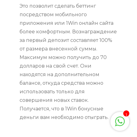
Это позволит сделать беттинг
посредством мобильного
приложения или 1Win онлайн сайта
более комфортным. Вознаграждение
за первый депозит составляет 100%
от размера внесенной суммы.
Максимум можно получить до 70
долларов на свой счет. Они
находятся на дополнительном
балансе, откуда средства можно
использовать только для
совершения новых ставок.
Получается, что в 1Win бонусные
1
деньги вам необходимо отыграть.