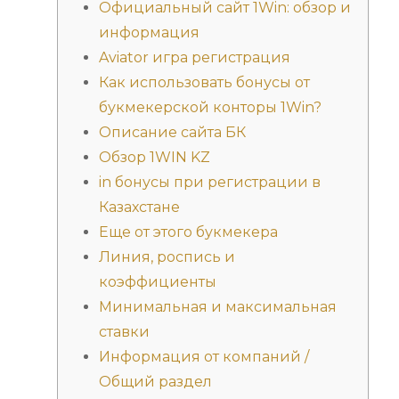
Официальный сайт 1Win: обзор и
информация
Aviator игра регистрация
Как использовать бонусы от
букмекерской конторы 1Win?
Описание сайта БК
Обзор 1WIN KZ
in бонусы при регистрации в
Казахстане
Еще от этого букмекера
Линия, роспись и
коэффициенты
Минимальная и максимальная
ставки
Информация от компаний /
Общий раздел