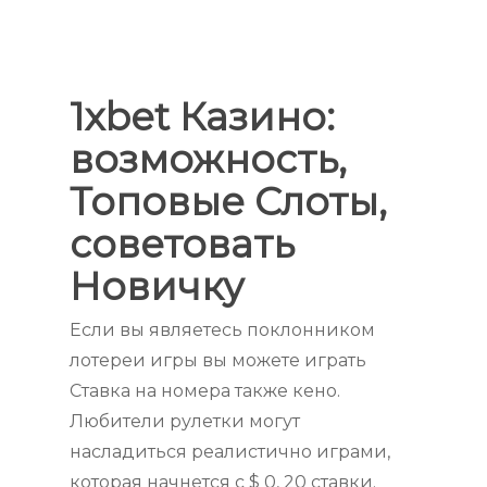
1xbet Казино:
возможность,
Топовые Слоты,
советовать
Новичку
Если вы являетесь поклонником
лотереи игры вы можете играть
Ставка на номера также кено.
Любители рулетки могут
насладиться реалистично играми,
которая начнется с $ 0, 20 ставки.