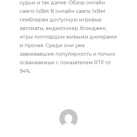
судьи и так далее. Обзор онлайн
casino 1xBet В онлайн casino 1xBet
гемблерам доступную игровые
автоматы, видеопокер, блэкджек,
игры пиппардом живыми дилерами
и прочее. Среди они уже
завоевавшие популярность и только
осваиваемые с показателем RTP от
94%.