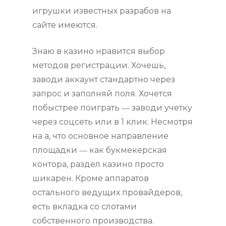
игрушки известных разрабов на
сайте имеются.
Знаю в казино нравится выбор
методов регистрации. Хочешь,
заводи аккаунт стандартно через
запрос и заполняй поля. Хочется
побыстрее поиграть ― заводи учетку
через соцсеть или в 1 клик. Несмотря
на а, что основное направление
площадки ― как букмекерская
контора, раздел казино просто
шикарен. Кроме аппаратов
остального ведущих провайдеров,
есть вкладка со слотами
собственного производства.