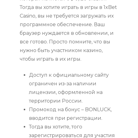
Тогда вы хотите играть в игры в 1xBet
Casino, вы не требуется загружать их
программное обеспечение. Ваш
браузер нуждается в обновлении, и
все готово. Просто помните, что вы
нужно быть участником казино,
чтобы играть в их игры.
Доступ к официальному сайту
ограничен из-за наличии
лицензии, оформленной на
территории России.
Промокод на бонус – BONLUCK,
вводится при регистрации.
Тогда вы хотите, того
зарегистрироваться для участия