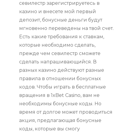
севилестр зарегистрируетесь в
казино и внесете мой первый
депозит, бонусные деньги будут
мгновенно переведены на твой счет.
Есть какие требования к ставкам,
которые необходимо сделать,
прежде чем севилестр сможете
сделать напрашивающийся. В
разных казино действуют разные
правила в отношении бонусных
кодов. Чтобы играть в бесплатные
вращения в 1xBet Casino, вам не
необходимы бонусные коды. Но
время от долгое может проводиться
акция, предлагающая бонусные
коды, которые вы смогу