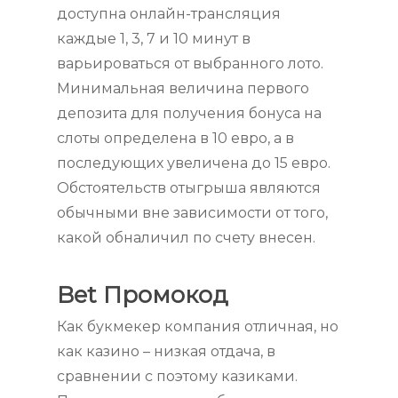
доступна онлайн-трансляция
каждые 1, 3, 7 и 10 минут в
варьироваться от выбранного лото.
Минимальная величина первого
депозита для получения бонуса на
слоты определена в 10 евро, а в
последующих увеличена до 15 евро.
Обстоятельств отыгрыша являются
обычными вне зависимости от того,
какой обналичил по счету внесен.
Bet Промокод
Как букмекер компания отличная, но
как казино – низкая отдача, в
сравнении с поэтому казиками.