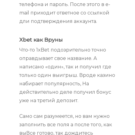
телефона и пароль. После этого в e-
mail приходит ответное со ссылкой
дли подтверждения аккаунта.
Xbet как Вруны
Что-то 1xBet подозрительно точно
оправдывает свое название. А
написано «один», так и получил где
только один выигрыш. Вроде казино
набирает популярность, На
действительно деле получил бонус
уже на третий депозит.
Само сам разумеется, но вам нужно
заполнить все поля а после того, как
выВсе готово, так дождитесь