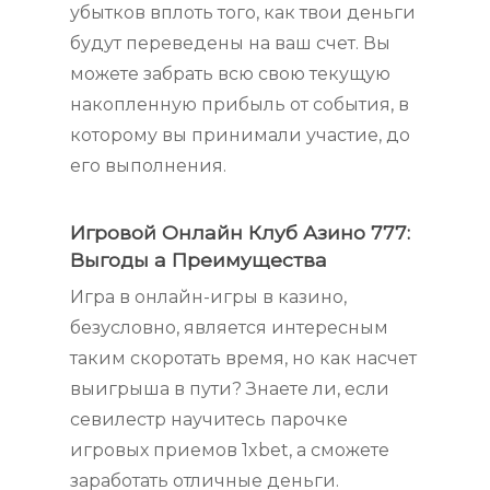
убытков вплоть того, как твои деньги
будут переведены на ваш счет. Вы
можете забрать всю свою текущую
накопленную прибыль от события, в
которому вы принимали участие, до
его выполнения.
Игровой Онлайн Клуб Азино 777:
Выгоды а Преимущества
Игра в онлайн-игры в казино,
безусловно, является интересным
таким скоротать время, но как насчет
выигрыша в пути? Знаете ли, если
севилестр научитесь парочке
игровых приемов 1xbet, а сможете
заработать отличные деньги.