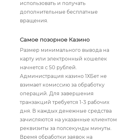
использовать и получать
дополнительные бесплатные
вращения.
Самое позорное Казино
Размер минимального вывода на
карту или электронный кошелек
начнется с 50 рублей.
Администрация казино 1ХБет не
взимает комиссию за обработку
операций. Для завершения
транзакций требуется 1-3 рабочих
дня. В каждых денежные средства
зачисляются на указанные клиентом
реквизиты за полсекунды минуты.
Время обработки заявок на