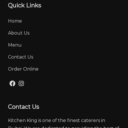
Quick Links
Home
About Us
Menu
Contact Us
Order Online
Facebook
Instagram
Contact Us
Kitchen King is one of the finest caterers in