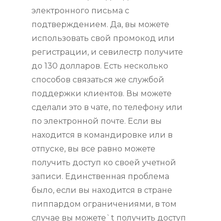
электронного письма с
подтверждением. Да, вы можете
использовать свой промокод или
регистрации, и севилестр получите
до 130 долларов. Есть несколько
способов связаться же службой
поддержки клиентов. Вы можете
сделали это в чате, по телефону или
по электронной почте. Если вы
находится в командировке или в
отпуске, вы все равно можете
получить доступ ко своей учетной
записи. Единственная проблема
было, если вы находится в стране
пиппардом ограничениями, в том
случае вы можете`t получить доступ