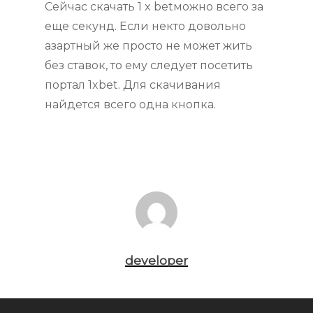
Сейчас скачать 1 x betможно всего за
еще секунд. Если некто довольно
азартный же просто не может жить
без ставок, то ему следует посетить
портал 1xbet. Для скачивания
найдется всего одна кнопка.
developer