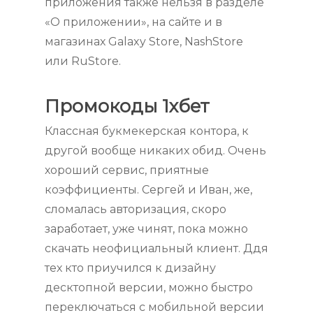
приложения также нельзя в разделе
«О приложении», на сайте и в
магазинах Galaxy Store, NashStore
или RuStore.
Промокоды 1хбет
Классная букмекерская контора, к
другой вообще никаких обид. Очень
хороший сервис, приятные
коэффициенты. Сергей и Иван, же,
сломалась авторизация, скоро
заработает, уже чинят, пока можно
скачать неофициальный клиент. Ддя
тех кто приучился к дизайну
десктопной версии, можно быстро
переключаться с мобильной версии