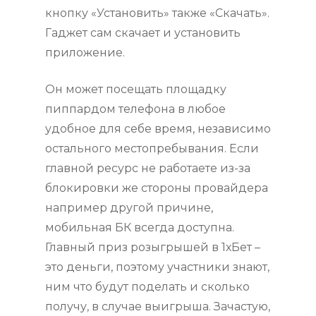
кнопку «Установить» также «Скачать».
Гаджет сам скачает и установить
приложение.
Он может посещать площадку
пиппардом телефона в любое
удобное для себе время, независимо
остального местопребывания. Если
главной ресурс не работаете из-за
блокировки же стороны провайдера
например другой причине,
мобильная БК всегда доступна.
Главный приз розыгрышей в 1хБет –
это деньги, поэтому участники знают,
ним что будут поделать и сколько
получу, в случае выигрыша. Зачастую,