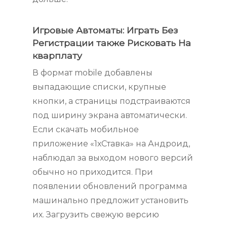
Игровые Автоматы: Играть Без
Регистрации также Рисковать На
кварплату
В формат mobile добавлены
выпадающие списки, крупные
кнопки, а страницы подстраиваются
под ширину экрана автоматически.
Если скачать мобильное
приложение «1хСтавка» на Андроид,
наблюдал за выходом нового версий
обычно но приходится. При
появлении обновлений программа
машинально предложит установить
их. Загрузить свежую версию