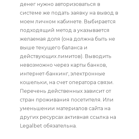
денег нужно авторизоваться в
системе же подать заявку на вывод в
моем личном кабинете. Выбирается
подходящий метод а указывается
желаемая доля (она должна быть не
выше текущего баланса и
действующих лимитов). Выводить
невозможно через карты банков,
интернет-банкинг, электронные
кошельки, на счет оператора связи.
Перечень действенных зависит от
стран проживания посетителя. Или
уменьшении материалов сайта на
других ресурсах активная ссылка на
Legalbet обязательна.