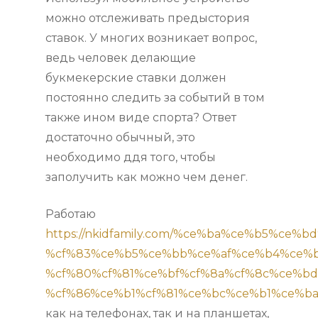
можно отслеживать предыстория
ставок. У многих возникает вопрос,
ведь человек делающие
букмекерские ставки должен
постоянно следить за событий в том
также ином виде спорта? Ответ
достаточно обычный, это
необходимо ддя того, чтобы
заполучить как можно чем денег.
Работаю
https://nkidfamily.com/%ce%ba%ce%b5%ce
%cf%83%ce%b5%ce%bb%ce%af%ce%b4%ce%b
%cf%80%cf%81%ce%bf%cf%8a%cf%8c%ce%bd
%cf%86%ce%b1%cf%81%ce%bc%ce%b1%ce%ba
как на телефонах, так и на планшетах,