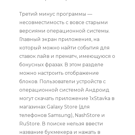
Третий минус программы —
несовместимость с вовсе старыми
версиями операционной системы.
Главный экран приложения, на
который можно найти события для
ставок лайв и прематч, имеющуюся о
бонусных фразах. В этом разделе
можно настроить отображение
блоков. Пользователи устройств с
операционной системой Андроид
могут скачать приложение 1xStavka в
магазинах Galaxy Store (для
телефонов Samsung), NashStore и
RuStore. В поиске нельзя ввести
название букмекера и нажать в