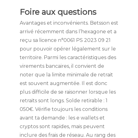
Foire aux questions
Avantages et inconvénients. Betsson est
arrivé récemment dans l’hexagone et a
reçu sa licence n°0061 PS 2023 09 21
pour pouvoir opérer légalement sur le
territoire. Parmi les caractéristiques des
virements bancaires, il convient de
noter que la limite minimale de retrait
est souvent augmentée. Il est donc
plus difficile de se raisonner lorsque les
retraits sont longs. Solde retirable : 1
050€. Vérifie toujours les conditions
avant ta demande : les e wallets et
cryptos sont rapides, mais peuvent
inclure des frais de réseau. Au rang des