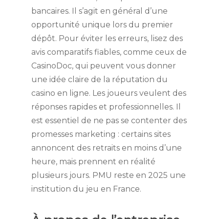
bancaires. Il s’agit en général d’une
opportunité unique lors du premier
dépôt. Pour éviter les erreurs, lisez des
avis comparatifs fiables, comme ceux de
CasinoDoc, qui peuvent vous donner
une idée claire de la réputation du
casino en ligne. Les joueurs veulent des
réponses rapides et professionnelles. Il
est essentiel de ne pas se contenter des
promesses marketing : certains sites
annoncent des retraits en moins d’une
heure, mais prennent en réalité
plusieurs jours. PMU reste en 2025 une
institution du jeu en France.