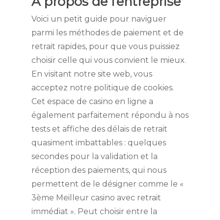
À propos de l’entreprise
Voici un petit guide pour naviguer
parmi les méthodes de paiement et de
retrait rapides, pour que vous puissiez
choisir celle qui vous convient le mieux.
En visitant notre site web, vous
acceptez notre politique de cookies.
Cet espace de casino en ligne a
également parfaitement répondu à nos
tests et affiche des délais de retrait
quasiment imbattables : quelques
secondes pour la validation et la
réception des paiements, qui nous
permettent de le désigner comme le «
3ème Meilleur casino avec retrait
immédiat ». Peut choisir entre la