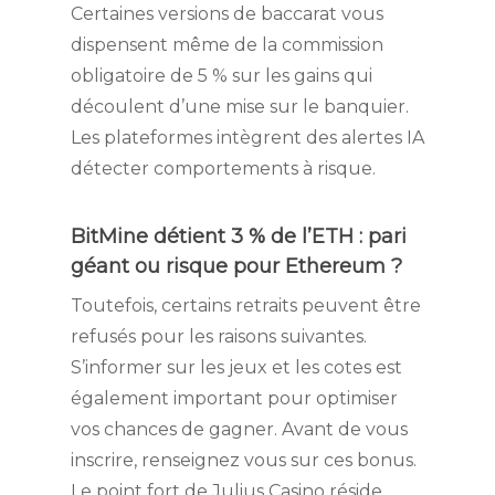
Certaines versions de baccarat vous
dispensent même de la commission
obligatoire de 5 % sur les gains qui
découlent d’une mise sur le banquier.
Les plateformes intègrent des alertes IA
détecter comportements à risque.
BitMine détient 3 % de l’ETH : pari
géant ou risque pour Ethereum ?
Toutefois, certains retraits peuvent être
refusés pour les raisons suivantes.
S’informer sur les jeux et les cotes est
également important pour optimiser
vos chances de gagner. Avant de vous
inscrire, renseignez vous sur ces bonus.
Le point fort de Julius Casino réside