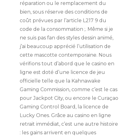
réparation ou le remplacement du
bien, sous réserve des conditions de
coût prévues par l’article L217 9 du
code de la consommation ;. Même si je
ne suis pas fan des styles dessin animé,
j’ai beaucoup apprécié l’utilisation de
cette mascotte contemporaine. Nous
vérifions tout d’abord que le casino en
ligne est doté d’une licence de jeu
officielle telle que la Kahnawake
Gaming Commission, comme c’est le cas
pour Jackpot City, ou encore le Curaçao
Gaming Control Board, la licence de
Lucky Ones. Grâce au casino en ligne
retrait immédiat, c’est une autre histoire
: les gains arrivent en quelques