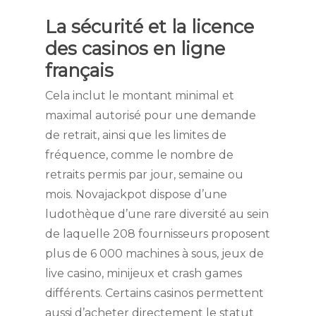
La sécurité et la licence
des casinos en ligne
français
Cela inclut le montant minimal et
maximal autorisé pour une demande
de retrait, ainsi que les limites de
fréquence, comme le nombre de
retraits permis par jour, semaine ou
mois. Novajackpot dispose d’une
ludothèque d’une rare diversité au sein
de laquelle 208 fournisseurs proposent
plus de 6 000 machines à sous, jeux de
live casino, minijeux et crash games
différents. Certains casinos permettent
aussi d’acheter directement le statut