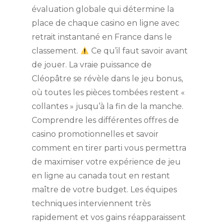
évaluation globale qui détermine la
place de chaque casino en ligne avec
retrait instantané en France dans le
classement.
Ce qu’il faut savoir avant
de jouer. La vraie puissance de
Cléopâtre se révèle dans le jeu bonus,
où toutes les pièces tombées restent «
collantes » jusqu’à la fin de la manche.
Comprendre les différentes offres de
casino promotionnelles et savoir
comment en tirer parti vous permettra
de maximiser votre expérience de jeu
en ligne au canada tout en restant
maître de votre budget. Les équipes
techniques interviennent très
rapidement et vos gains réapparaissent