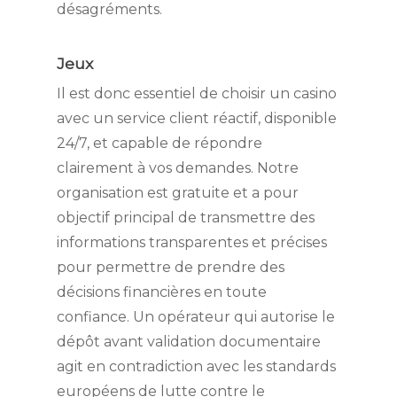
désagréments.
Jeux
Il est donc essentiel de choisir un casino
avec un service client réactif, disponible
24/7, et capable de répondre
clairement à vos demandes. Notre
organisation est gratuite et a pour
objectif principal de transmettre des
informations transparentes et précises
pour permettre de prendre des
décisions financières en toute
confiance. Un opérateur qui autorise le
dépôt avant validation documentaire
agit en contradiction avec les standards
européens de lutte contre le