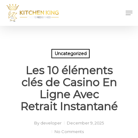
Skip
Men
to
main
content
Uncategorized
Les 10 éléments
clés de Casino En
Ligne Avec
Retrait Instantané
By
developer
December 9, 2025
No Comments