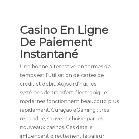
Casino En Ligne
De Paiement
Instantané
Une bonne alternative en termes de
temps est l’utilisation de cartes de
crédit et débit. Aujourd’hui, les
systèmes de transfert électronique
modernes fonctionnent beaucoup plus
rapidement. Curaçao eGaming : très
répandue, souvent choisie par les
nouveaux casinos. Ces détails
influencent directement la valeur