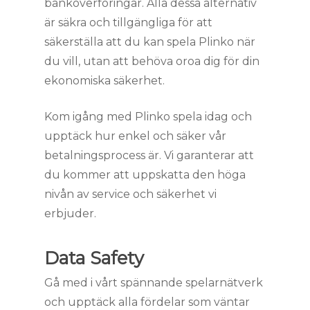
banköverföringar. Alla dessa alternativ
är säkra och tillgängliga för att
säkerställa att du kan spela Plinko när
du vill, utan att behöva oroa dig för din
ekonomiska säkerhet.
Kom igång med Plinko spela idag och
upptäck hur enkel och säker vår
betalningsprocess är. Vi garanterar att
du kommer att uppskatta den höga
nivån av service och säkerhet vi
erbjuder.
Data Safety
Gå med i vårt spännande spelarnätverk
och upptäck alla fördelar som väntar