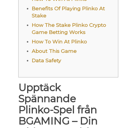
Benefits Of Playing Plinko At
Stake
How The Stake Plinko Crypto
Game Betting Works
How To Win At Plinko
About This Game
Data Safety
Upptäck
Spännande
Plinko-Spel från
BGAMING – Din