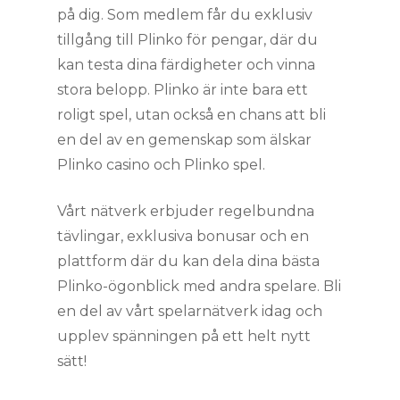
på dig. Som medlem får du exklusiv
tillgång till Plinko för pengar, där du
kan testa dina färdigheter och vinna
stora belopp. Plinko är inte bara ett
roligt spel, utan också en chans att bli
en del av en gemenskap som älskar
Plinko casino och Plinko spel.
Vårt nätverk erbjuder regelbundna
tävlingar, exklusiva bonusar och en
plattform där du kan dela dina bästa
Plinko-ögonblick med andra spelare. Bli
en del av vårt spelarnätverk idag och
upplev spänningen på ett helt nytt
sätt!