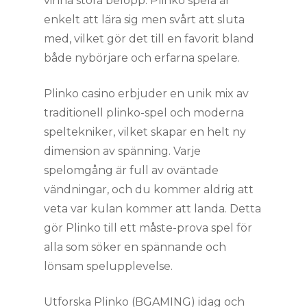
vinna stora belopp. Plinko spela är
enkelt att lära sig men svårt att sluta
med, vilket gör det till en favorit bland
både nybörjare och erfarna spelare.
Plinko casino erbjuder en unik mix av
traditionell plinko-spel och moderna
speltekniker, vilket skapar en helt ny
dimension av spänning. Varje
spelomgång är full av oväntade
vändningar, och du kommer aldrig att
veta var kulan kommer att landa. Detta
gör Plinko till ett måste-prova spel för
alla som söker en spännande och
lönsam spelupplevelse.
Utforska Plinko (BGAMING) idag och