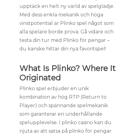
upptäck en helt ny värld av spelglädje.
Med dess enkla mekanik och höga
vinstpotential är Plinko spel något som
alla spelare borde prova. Gå vidare och
testa din tur med Plinko för pengar –
du kanske hittar din nya favoritspel!
What Is Plinko? Where It
Originated
Plinko spel erbjuder en unik
kombination av hög RTP (Return to
Player) och spännande spelmekanik
som garanterar en underhållande
spelupplevelse. I plinko casino kan du
njuta av att satsa på plinko för pengar