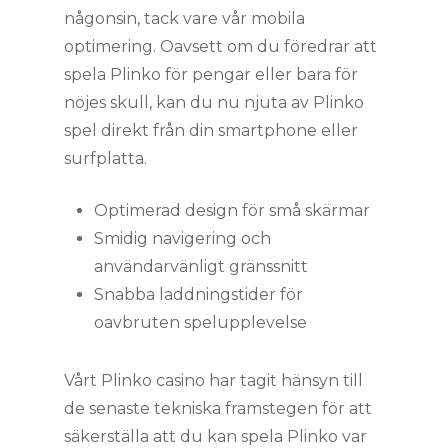
någonsin, tack vare vår mobila
optimering. Oavsett om du föredrar att
spela Plinko för pengar eller bara för
nöjes skull, kan du nu njuta av Plinko
spel direkt från din smartphone eller
surfplatta.
Optimerad design för små skärmar
Smidig navigering och
användarvänligt gränssnitt
Snabba laddningstider för
oavbruten spelupplevelse
Vårt Plinko casino har tagit hänsyn till
de senaste tekniska framstegen för att
säkerställa att du kan spela Plinko var