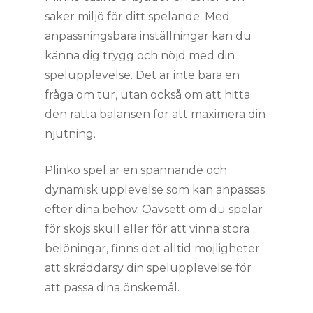
säker miljö för ditt spelande. Med
anpassningsbara inställningar kan du
känna dig trygg och nöjd med din
spelupplevelse. Det är inte bara en
fråga om tur, utan också om att hitta
den rätta balansen för att maximera din
njutning.
Plinko spel är en spännande och
dynamisk upplevelse som kan anpassas
efter dina behov. Oavsett om du spelar
för skojs skull eller för att vinna stora
belöningar, finns det alltid möjligheter
att skräddarsy din spelupplevelse för
att passa dina önskemål.