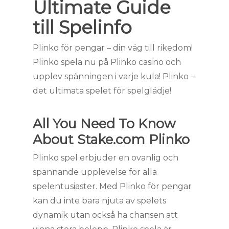
Ultimate Guide
till Spelinfo
Plinko för pengar – din väg till rikedom!
Plinko spela nu på Plinko casino och
upplev spänningen i varje kula! Plinko –
det ultimata spelet för spelglädje!
All You Need To Know
About Stake.com Plinko
Plinko spel erbjuder en ovanlig och
spännande upplevelse för alla
spelentusiaster. Med Plinko för pengar
kan du inte bara njuta av spelets
dynamik utan också ha chansen att