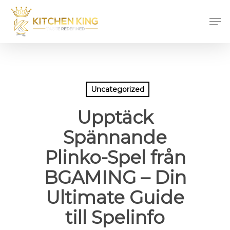
Skip
Men
to
main
content
Uncategorized
Upptäck
Spännande
Plinko-Spel från
BGAMING – Din
Ultimate Guide
till Spelinfo