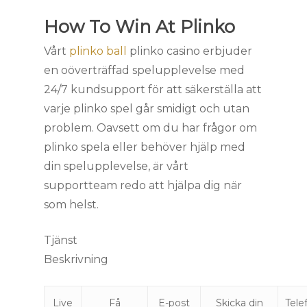
How To Win At Plinko
Vårt
plinko ball
plinko casino erbjuder
en oöverträffad spelupplevelse med
24/7 kundsupport för att säkerställa att
varje plinko spel går smidigt och utan
problem. Oavsett om du har frågor om
plinko spela eller behöver hjälp med
din spelupplevelse, är vårt
supportteam redo att hjälpa dig när
som helst.
Tjänst
Beskrivning
Live
Få
E-post
Skicka din
Tele